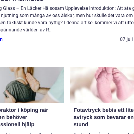
g Glass – En Läcker Hälsosam Upplevelse Introduktion: Att äta 
n njutning som många av oss älskar, men hur skulle det vara om
en faktiskt kunde vara nyttig? I denna artikel kommer vi att utf
spännande världen av R...
n
07 jul
raktor i köping när
Fotavtryck bebis ett litet
en behöver
avtryck som bevarar en
ssionell hjälp
stund