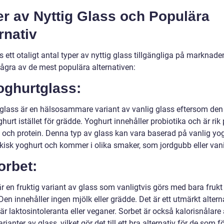
r av Nyttig Glass och Populära
rnativ
s ett otaligt antal typer av nyttig glass tillgängliga på marknade
några av de mest populära alternativen:
oghurtglass:
glass är en hälsosammare variant av vanlig glass eftersom den 
urt istället för grädde. Yoghurt innehåller probiotika och är rik
 och protein. Denna typ av glass kan vara baserad på vanlig yo
ekisk yoghurt och kommer i olika smaker, som jordgubb eller vani
orbet:
r en fruktig variant av glass som vanligtvis görs med bara frukt
Den innehåller ingen mjölk eller grädde. Det är ett utmärkt alterna
r laktosintoleranta eller veganer. Sorbet är också kalorisnålare
rianter av glass, vilket gör det till ett bra alternativ för de som f