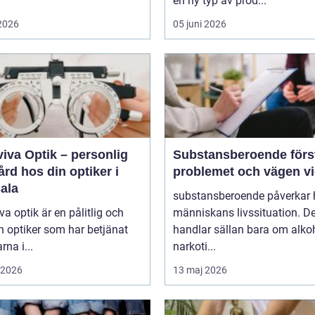
en ny typ av prod...
 2026
05 juni 2026
iva Optik – personlig
Substansberoende förstå
rd hos din optiker i
problemet och vägen v
ala
substansberoende påverkar 
va optik är en pålitlig och
människans livssituation. De
n optiker som har betjänat
handlar sällan bara om alkoh
rna i...
narkoti...
i 2026
13 maj 2026