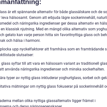
manfattning:
glass är ett spännande alternativ för både glassälskare och de 
r leva hälsosamt. Genom att erbjuda lägre sockerinnehåll, naturl
smedel och näringsrika ingredienser ger dessa alternativ en hä
ll en klassisk njutning. Med en mängd olika alternativ som yoghu
ch gelato kan varje person hitta sin favoritnyttiga glass och beh
ak och hälsa i harmoni.
 plocka upp nyckelfaktorer att framhäva som en framträdande s
nktlistade slutsatser:
 glass syftar till att vara en hälsosam variant av traditionell gla
tt använda näringsrika ingredienser och minska sockerhalten.
ra typer av nyttig glass inkluderar yoghurtglass, sorbet och gel
itativa mätningar om nyttig glass fokuserar på sockerinnehåll 
aderna mellan olika nyttiga glassalternativ ligger främst i
enserna och deras näringsegenskaper.