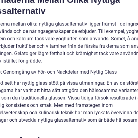
salternativ
erna mellan olika nyttiga glassalternativ ligger främst i de ingr
änds och de näringsegenskaper de erbjuder. Till exempel, yogh
tein och kalcium tack vare yoghurten som används. Sorbet, å an
rbjuder fruktfiber och vitaminer från de färska frukterna som an
ningen. Gelato ger lägre fetthalt och krämighet tack vare använd
 istället för grädde.
sk Genomgång av För- och Nackdelar med Nyttig Glass
kt sett har nyttig glass stött på vissa utmaningar. En av de störs
garna har varit att hitta sätt att göra den hälsosamma varianten
som den traditionella glassen. Vissa tidiga försök resulterade i
ig konsistens och smak. Men med framstegen inom
elsvetenskap och kulinarisk teknik har man lyckats övervinna d
gar och utveckla nyttiga glassalternativ som är både hälsosa
.