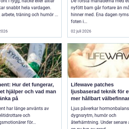
 ont i rygg, nacke eller axlar
De första månaderna med et
kar snabbt hela vardagen.
nyfött barn går fortare än 
arbete, träning och humör ...
hinner med. Ena dagen ryms
foten i...
 2026
02 juli 2026
ent: Hur det fungerar,
Lifewave patches
det hjälper och vad man
ljusbaserad teknik för e
tänka på
mer hållbart välbefinn
ent har länge använts av
Ljus påverkar hormonbalans
litidrottare och
dygnsrytm, humör och
smotionärer för...
återhämtning. Under senare 