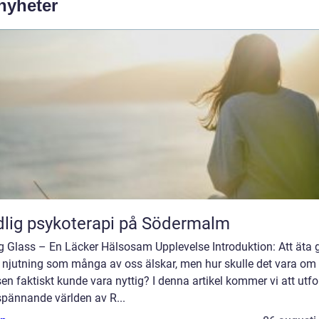
 nyheter
lig psykoterapi på Södermalm
g Glass – En Läcker Hälsosam Upplevelse Introduktion: Att äta 
n njutning som många av oss älskar, men hur skulle det vara om
en faktiskt kunde vara nyttig? I denna artikel kommer vi att utf
spännande världen av R...