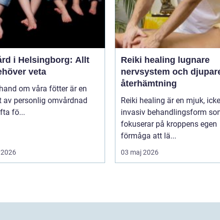
rd i Helsingborg: Allt
Reiki healing lugnare
ehöver veta
nervsystem och djupar
återhämtning
 hand om våra fötter är en
t av personlig omvårdnad
Reiki healing är en mjuk, icke
ta fö...
invasiv behandlingsform s
fokuserar på kroppens egen
förmåga att lä...
 2026
03 maj 2026