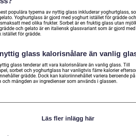
ass?
est populära typerna av nyttig glass inkluderar yoghurtglass, so
gelato. Yoghurtglass är gjord med yoghurt istället för grädde oc
smaksatt med olika frukter. Sorbet är en fruktig glass utan mjöl
 grädde och gelato är en italiensk glassvariant som är gjord med
 istället för grädde.
nyttig glass kalorisnålare än vanlig gla
yttig glass tenderar att vara kalorisnålare än vanlig glass. Till
el, sorbet och yoghurtglass har vanligtvis färre kalorier efters
innehåller grädde. Dock kan kaloriinnehållet variera beroende på
n och mängden av ingredienser som används i glassen.
Läs fler inlägg här