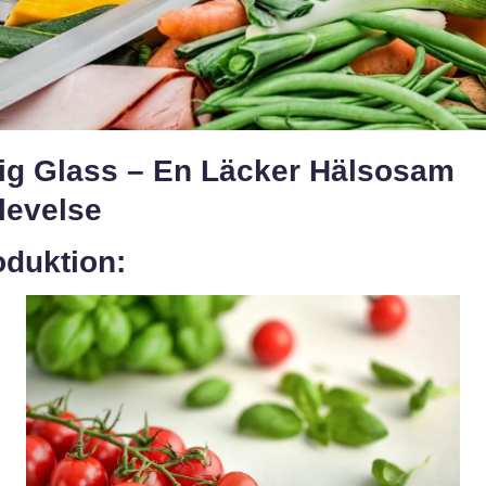
tig Glass – En Läcker Hälsosam
levelse
oduktion: