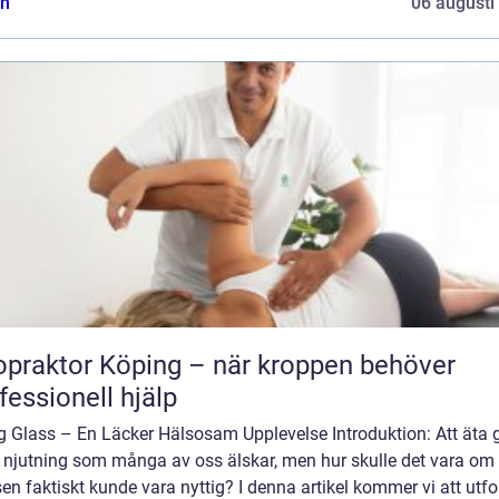
n
06 augusti
opraktor Köping – när kroppen behöver
fessionell hjälp
g Glass – En Läcker Hälsosam Upplevelse Introduktion: Att äta 
n njutning som många av oss älskar, men hur skulle det vara om
en faktiskt kunde vara nyttig? I denna artikel kommer vi att utf