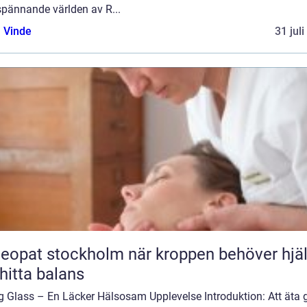
spännande världen av R...
 Vinde
31 jul
t stockholm när kroppen behöver hjälp
 hitta balans
g Glass – En Läcker Hälsosam Upplevelse Introduktion: Att äta 