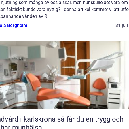
n njutning som många av oss älskar, men hur skulle det vara om
en faktiskt kunde vara nyttig? I denna artikel kommer vi att utf
spännande världen av R...
ela Bergholm
31 jul
rd i karlskrona så får du en trygg och
lbar munhälsa