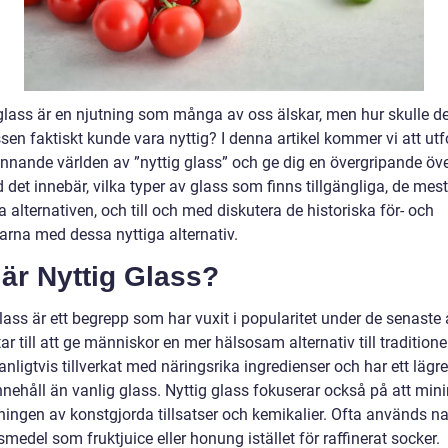
 glass är en njutning som många av oss älskar, men hur skulle de
sen faktiskt kunde vara nyttig? I denna artikel kommer vi att ut
nnande världen av ”nyttig glass” och ge dig en övergripande öve
 det innebär, vilka typer av glass som finns tillgängliga, de mest
 alternativen, och till och med diskutera de historiska för- och
arna med dessa nyttiga alternativ.
är Nyttig Glass?
lass är ett begrepp som har vuxit i popularitet under de senaste
ar till att ge människor en mer hälsosam alternativ till traditionel
anligtvis tillverkat med näringsrika ingredienser och har ett lägre
nnehåll än vanlig glass. Nyttig glass fokuserar också på att min
ingen av konstgjorda tillsatser och kemikalier. Ofta används na
medel som fruktjuice eller honung istället för raffinerat socker.