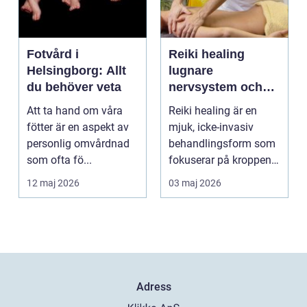
Fotvård i
Reiki healing
Helsingborg: Allt
lugnare
du behöver veta
nervsystem och
djupare
Att ta hand om våra
Reiki healing är en
återhämtning
fötter är en aspekt av
mjuk, icke-invasiv
personlig omvårdnad
behandlingsform som
som ofta fö...
fokuserar på kroppens
egen förmåga att lä...
12 maj 2026
03 maj 2026
Adress