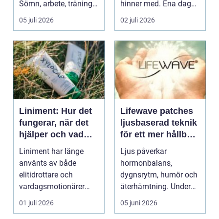
Sömn, arbete, träning
hinner med. Ena dagen
och humör ...
ryms hela foten i...
05 juli 2026
02 juli 2026
Liniment: Hur det
Lifewave patches
fungerar, när det
ljusbaserad teknik
hjälper och vad
för ett mer hållbart
man bör tänka på
välbefinnande
Liniment har länge
Ljus påverkar
använts av både
hormonbalans,
elitidrottare och
dygnsrytm, humör och
vardagsmotionärer
återhämtning. Under
för...
senare år har en ny typ
01 juli 2026
05 juni 2026
av prod...