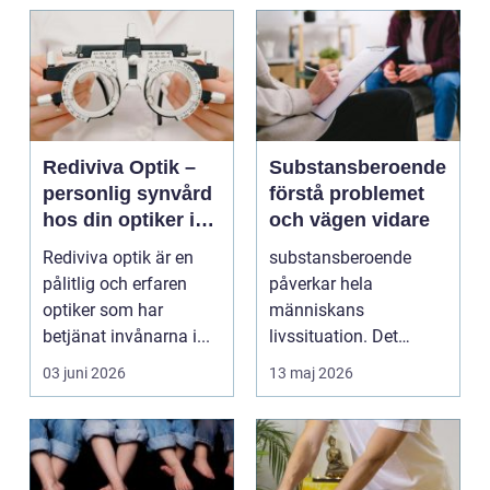
Rediviva Optik –
Substansberoende
personlig synvård
förstå problemet
hos din optiker i
och vägen vidare
Uppsala
Rediviva optik är en
substansberoende
pålitlig och erfaren
påverkar hela
optiker som har
människans
betjänat invånarna i...
livssituation. Det
handlar sällan bara
03 juni 2026
13 maj 2026
om alkohol, narkoti...