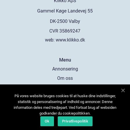
web:
www.klikko.dk
Menu
Annonsering
Om oss
Cookies
På vores website bruges cookies til at huske dine indstillinger,
Kontakta oss
statistik og personalisering af indhold og annoncer. Denne
Sitemap
information deles med tredjepart. Ved fortsat brug af websiden
godkender du cookiepolitikken.
Ok
Privatlivspolitik