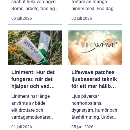
snabbt hela vardagen.
fortare än många
Sömn, arbete, träning
hinner med. Ena dagen
och humör ...
ryms hela foten i...
05 juli 2026
02 juli 2026
Liniment: Hur det
Lifewave patches
fungerar, när det
ljusbaserad teknik
hjälper och vad
för ett mer hållbart
man bör tänka på
välbefinnande
Liniment har länge
Ljus påverkar
använts av både
hormonbalans,
elitidrottare och
dygnsrytm, humör och
vardagsmotionärer
återhämtning. Under
för...
senare år har en ny typ
01 juli 2026
05 juni 2026