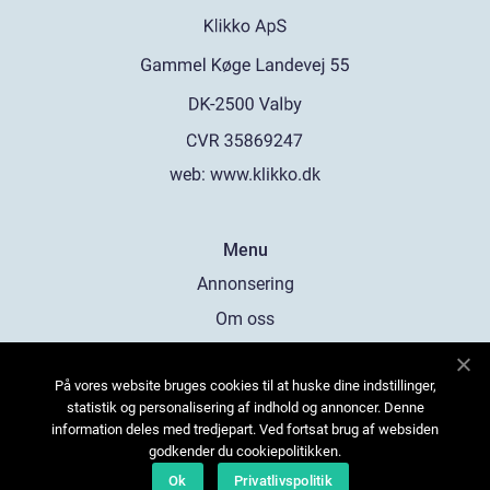
web:
www.klikko.dk
Menu
Annonsering
Om oss
Cookies
På vores website bruges cookies til at huske dine indstillinger,
Kontakta oss
statistik og personalisering af indhold og annoncer. Denne
Sitemap
information deles med tredjepart. Ved fortsat brug af websiden
godkender du cookiepolitikken.
Ok
Privatlivspolitik