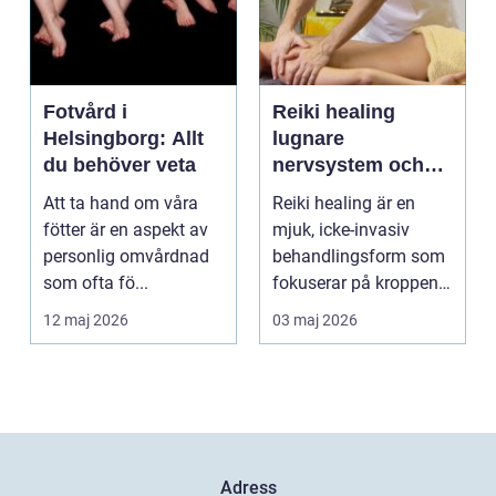
Fotvård i
Reiki healing
Helsingborg: Allt
lugnare
du behöver veta
nervsystem och
djupare
Att ta hand om våra
Reiki healing är en
återhämtning
fötter är en aspekt av
mjuk, icke-invasiv
personlig omvårdnad
behandlingsform som
som ofta fö...
fokuserar på kroppens
egen förmåga att lä...
12 maj 2026
03 maj 2026
Adress