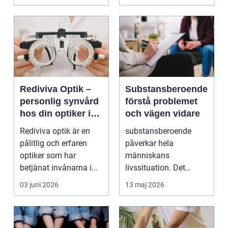
av prod...
Rediviva Optik –
Substansberoende
personlig synvård
förstå problemet
hos din optiker i
och vägen vidare
Uppsala
Rediviva optik är en
substansberoende
pålitlig och erfaren
påverkar hela
optiker som har
människans
betjänat invånarna i...
livssituation. Det
handlar sällan bara
03 juni 2026
13 maj 2026
om alkohol, narkoti...