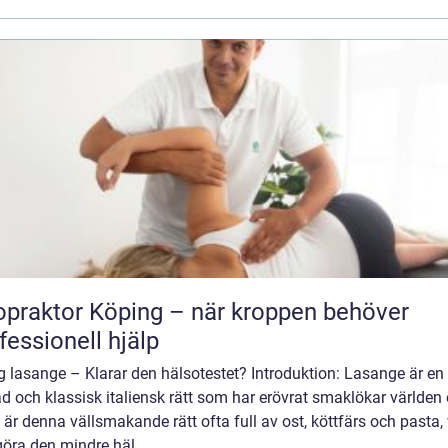
opraktor Köping – när kroppen behöver
fessionell hjälp
g lasange – Klarar den hälsotestet? Introduktion: Lasange är en
d och klassisk italiensk rätt som har erövrat smaklökar världen 
är denna vällsmakande rätt ofta full av ost, köttfärs och pasta, 
öra den mindre häl...