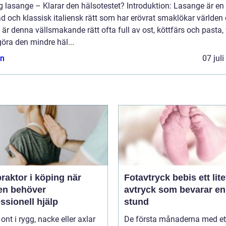
g lasange – Klarar den hälsotestet? Introduktion: Lasange är en
d och klassisk italiensk rätt som har erövrat smaklökar världen 
är denna vällsmakande rätt ofta full av ost, köttfärs och pasta, 
öra den mindre häl...
n
07 jul
raktor i köping när
Fotavtryck bebis ett litet
en behöver
avtryck som bevarar en
ssionell hjälp
stund
 ont i rygg, nacke eller axlar
De första månaderna med et