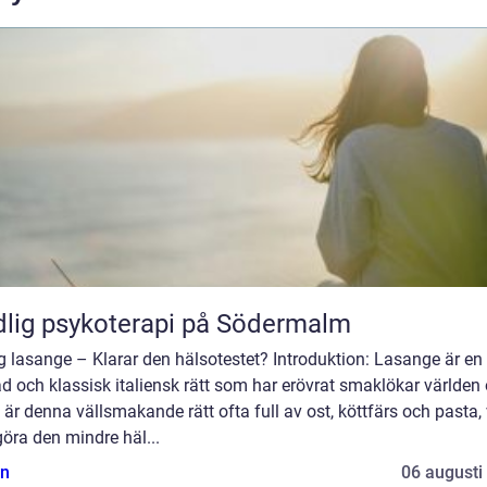
lig psykoterapi på Södermalm
g lasange – Klarar den hälsotestet? Introduktion: Lasange är en
d och klassisk italiensk rätt som har erövrat smaklökar världen 
är denna vällsmakande rätt ofta full av ost, köttfärs och pasta, 
öra den mindre häl...
n
06 augusti