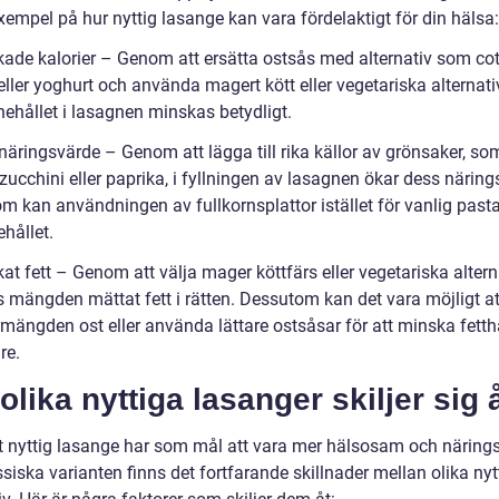
empel på hur nyttig lasange kan vara fördelaktigt för din hälsa:
kade kalorier – Genom att ersätta ostsås med alternativ som co
ller yoghurt och använda magert kött eller vegetariska alternati
nehållet i lasagnen minskas betydligt.
näringsvärde – Genom att lägga till rika källor av grönsaker, so
zucchini eller paprika, i fyllningen av lasagnen ökar dess näring
m kan användningen av fullkornsplattor istället för vanlig past
ehållet.
at fett – Genom att välja mager köttfärs eller vegetariska altern
 mängden mättat fett i rätten. Dessutom kan det vara möjligt at
mängden ost eller använda lättare ostsåsar för att minska fetth
re.
olika nyttiga lasanger skiljer sig 
tt nyttig lasange har som mål att vara mer hälsosam och närings
siska varianten finns det fortfarande skillnader mellan olika nyt