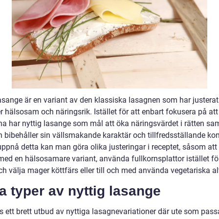
asange är en variant av den klassiska lasagnen som har justerats
 hälsosam och näringsrik. Istället för att enbart fokusera på at
na har nyttig lasange som mål att öka näringsvärdet i rätten sam
 bibehåller sin vällsmakande karaktär och tillfredsställande kon
uppnå detta kan man göra olika justeringar i receptet, såsom att
med en hälsosamare variant, använda fullkornsplattor istället fö
h välja mager köttfärs eller till och med använda vegetariska alt
a typer av nyttig lasange
s ett brett utbud av nyttiga lasagnevariationer där ute som pass