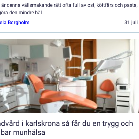
är denna vällsmakande rätt ofta full av ost, köttfärs och pasta, 
öra den mindre häl...
ela Bergholm
31 jul
rd i karlskrona så får du en trygg och
lbar munhälsa