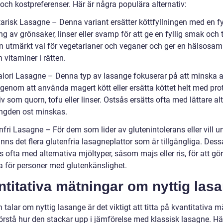
och kostpreferenser. Här är några populära alternativ:
tarisk Lasagne – Denna variant ersätter köttfyllningen med en fy
g av grönsaker, linser eller svamp för att ge en fyllig smak och t
en utmärkt val för vegetarianer och veganer och ger en hälsosam
h vitaminer i rätten.
alori Lasagne – Denna typ av lasange fokuserar på att minska a
 genom att använda magert kött eller ersätta köttet helt med pro
iv som quorn, tofu eller linser. Ostsås ersätts ofta med lättare al
gden ost minskas.
nfri Lasagne – För dem som lider av glutenintolerans eller vill u
inns det flera glutenfria lasagneplattor som är tillgängliga. Dess
as ofta med alternativa mjöltyper, såsom majs eller ris, för att g
a för personer med glutenkänslighet.
titativa mätningar om nyttig las
talar om nyttig lasange är det viktigt att titta på kvantitativa 
förstå hur den stackar upp i jämförelse med klassisk lasagne. Hä