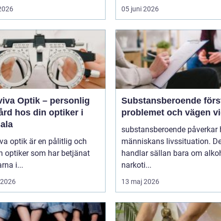
 2026
05 juni 2026
iva Optik – personlig
Substansberoende förstå
rd hos din optiker i
problemet och vägen v
ala
substansberoende påverkar 
va optik är en pålitlig och
människans livssituation. De
n optiker som har betjänat
handlar sällan bara om alkoh
rna i...
narkoti...
i 2026
13 maj 2026