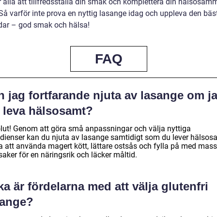
alla att tillfredsställa din smak och komplettera din hälsosam
. Så varför inte prova en nyttig lasange idag och uppleva den bäs
ldar – god smak och hälsa!
FAQ
 jag fortfarande njuta av lasange om j
l leva hälsosamt?
lut! Genom att göra små anpassningar och välja nyttiga
edienser kan du njuta av lasange samtidigt som du lever hälsos
a att använda magert kött, lättare ostsås och fylla på med mass
aker för en näringsrik och läcker måltid.
ka är fördelarna med att välja glutenfri
sange?