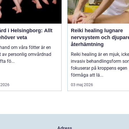
rd i Helsingborg: Allt
Reiki healing lugnare
ehöver veta
nervsystem och djupar
återhämtning
 hand om våra fötter är en
t av personlig omvårdnad
Reiki healing är en mjuk, icke
ta fö...
invasiv behandlingsform s
fokuserar på kroppens egen
förmåga att lä...
 2026
03 maj 2026
Adress