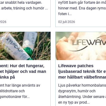
kar snabbt hela vardagen.
nyfött barn går fortare än 
arbete, träning och humör ...
hinner med. Ena dagen ryms
foten i...
 2026
02 juli 2026
ent: Hur det fungerar,
Lifewave patches
det hjälper och vad man
ljusbaserad teknik för e
tänka på
mer hållbart välbefinn
ent har länge använts av
Ljus påverkar hormonbalans
litidrottare och
dygnsrytm, humör och
smotionärer för...
återhämtning. Under senare 
en ny typ av prod...