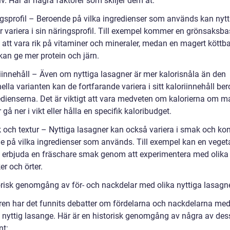
iv. Här är några faktorer som skiljer dem åt:
ngsprofil – Beroende på vilka ingredienser som används kan nytt
r variera i sin näringsprofil. Till exempel kommer en grönsaksb
 att vara rik på vitaminer och mineraler, medan en magert köttb
kan ge mer protein och järn.
riinnehåll – Även om nyttiga lasagner är mer kalorisnåla än den
nella varianten kan de fortfarande variera i sitt kaloriinnehåll be
edienserna. Det är viktigt att vara medveten om kalorierna om m
 gå ner i vikt eller hålla en specifik kaloribudget.
 och textur – Nyttiga lasagner kan också variera i smak och ko
e på vilka ingredienser som används. Till exempel kan en veget
 erbjuda en fräschare smak genom att experimentera med olika
r och örter.
orisk genomgång av för- och nackdelar med olika nyttiga lasagn
ren har det funnits debatter om fördelarna och nackdelarna med
v nyttig lasange. Här är en historisk genomgång av några av des
t: