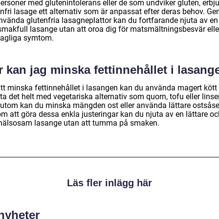
personer med glutenintolerans eller de som undviker gluten, erbj
enfri lasage ett alternativ som är anpassat efter deras behov. G
nvända glutenfria lasagneplattor kan du fortfarande njuta av en 
smakfull lasange utan att oroa dig för matsmältningsbesvär elle
agliga symtom.
 kan jag minska fettinnehållet i lasang
att minska fettinnehållet i lasangen kan du använda magert kött 
ta det helt med vegetariska alternativ som quorn, tofu eller linser
utom kan du minska mängden ost eller använda lättare ostsåse
m att göra dessa enkla justeringar kan du njuta av en lättare oc
hälsosam lasange utan att tumma på smaken.
Läs fler inlägg här
 nyheter