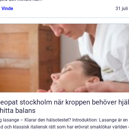
 Vinde
31 jul
t stockholm när kroppen behöver hjälp
 hitta balans
g lasange – Klarar den hälsotestet? Introduktion: Lasange är en
d och klassisk italiensk rätt som har erövrat smaklökar världen 