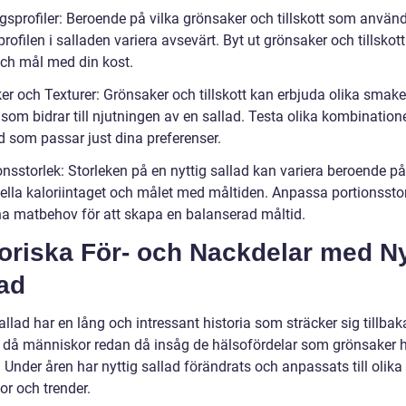
ngsprofiler: Beroende på vilka grönsaker och tillskott som använ
rofilen i salladen variera avsevärt. Byt ut grönsaker och tillskott
ch mål med din kost.
er och Texturer: Grönsaker och tillskott kan erbjuda olika smake
 som bidrar till njutningen av en sallad. Testa olika kombinatione
d som passar just dina preferenser.
onsstorlek: Storleken på en nyttig sallad kan variera beroende p
uella kaloriintaget och målet med måltiden. Anpassa portionssto
ina matbehov för att skapa en balanserad måltid.
oriska För- och Nackdelar med Ny
ad
allad har en lång och intressant historia som sträcker sig tillbaka 
, då människor redan då insåg de hälsofördelar som grönsaker h
 Under åren har nyttig sallad förändrats och anpassats till olika
or och trender.