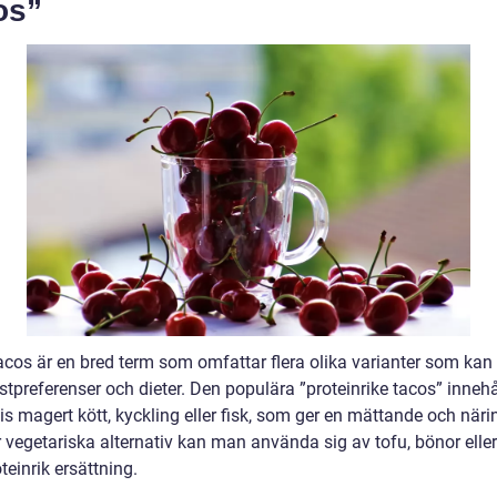
os”
tacos är en bred term som omfattar flera olika varianter som ka
stpreferenser och dieter. Den populära ”proteinrike tacos” innehå
is magert kött, kyckling eller fisk, som ger en mättande och näri
r vegetariska alternativ kan man använda sig av tofu, bönor ell
einrik ersättning.