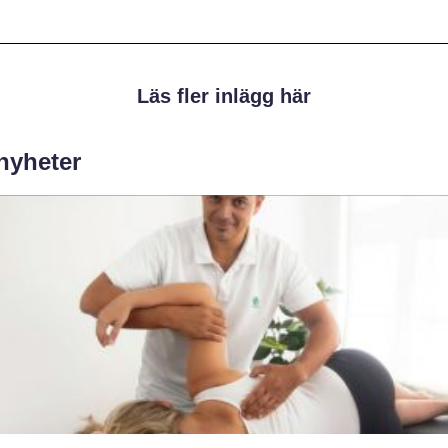
Läs fler inlägg här
 nyheter