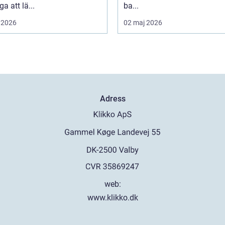
a att lä...
ba...
 2026
02 maj 2026
Adress
web:
www.klikko.dk