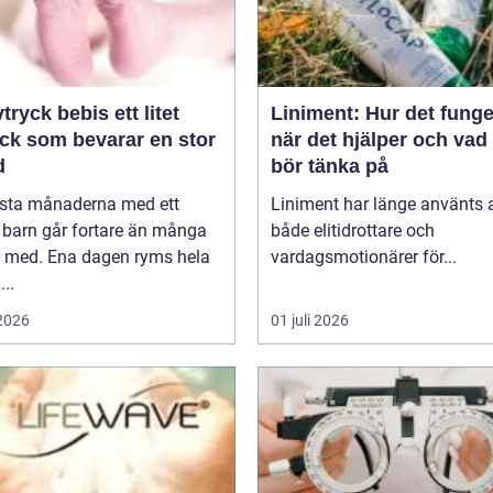
yck bebis ett litet
Liniment: Hur det funge
yck som bevarar en stor
när det hjälper och va
d
bör tänka på
rsta månaderna med ett
Liniment har länge använts 
 barn går fortare än många
både elitidrottare och
r med. Ena dagen ryms hela
vardagsmotionärer för...
...
 2026
01 juli 2026