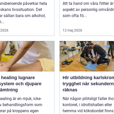
ansberoende påverkar hela
Att ta hand om våra fötter är
kans livssituation. Det
aspekt av personlig omvård
r sällan bara om alkohol,
som ofta fö...
...
 2026
12 maj 2026
ealing lugnare
Hlr utbildning karlskro
system och djupare
trygghet när sekundern
hämtning
räknas
healing är en mjuk, icke-
När någon plötsligt faller ih
iv behandlingsform som
kontoret, i idrottshallen eller
erar på kroppens egen
hemma vid köksbordet finns