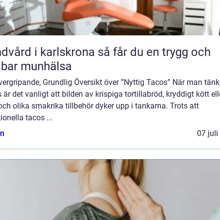
rd i karlskrona så får du en trygg och
lbar munhälsa
ergripande, Grundlig Översikt över ”Nyttig Tacos” När man tänk
 är det vanligt att bilden av krispiga tortillabröd, kryddigt kött ell
 och olika smakrika tillbehör dyker upp i tankarna. Trots att
tionella tacos ...
n
07 jul