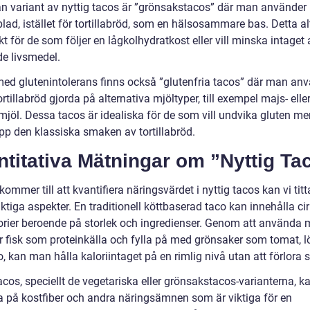
n variant av nyttig tacos är ”grönsakstacos” där man använder
lad, istället för tortillabröd, som en hälsosammare bas. Detta al
kt för de som följer en lågkolhydratkost eller vill minska intaget 
de livsmedel.
med glutenintolerans finns också ”glutenfria tacos” där man an
ortillabröd gjorda på alternativa mjöltyper, till exempel majs- elle
jöl. Dessa tacos är idealiska för de som vill undvika gluten me
upp den klassiska smaken av tortillabröd.
titativa Mätningar om ”Nyttig Ta
kommer till att kvantifiera näringsvärdet i nyttig tacos kan vi tit
ktiga aspekter. En traditionell köttbaserad taco kan innehålla ci
orier beroende på storlek och ingredienser. Genom att använda 
er fisk som proteinkälla och fylla på med grönsaker som tomat, l
 kan man hålla kaloriintaget på en rimlig nivå utan att förlora 
acos, speciellt de vegetariska eller grönsakstacos-varianterna, 
ka på kostfiber och andra näringsämnen som är viktiga för en