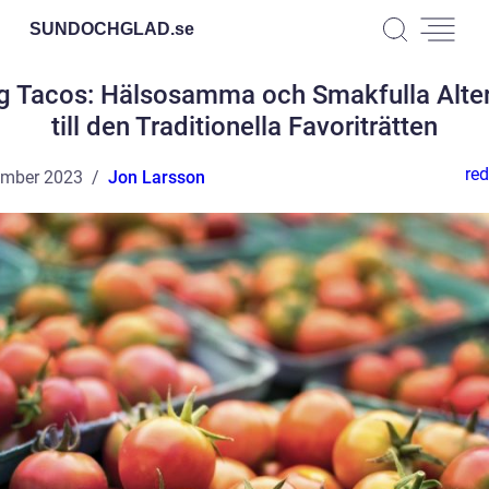
SUNDOCHGLAD.
se
ig Tacos: Hälsosamma och Smakfulla Alter
till den Traditionella Favoriträtten
red
ember 2023
Jon Larsson