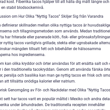
ad kost. Fiberrika tacos hjälper till att hålla dig mätt längre oc
ll en stabil blodsockernivå.
ussion om Hur Olika ”Nyttig Tacos” Skiljer Sig från Varandra
 definierar skillnaden mellan olika nyttiga tacos är huvudsaklig
enserna och tillagningsmetoden som används. Medan traditione
ta har friterade eller panerade kött-, fisk- eller grönsaksfyllningar
 nyttig tacos vanligtvis grillade, stekta eller ugnsbakade alterna
inskar mängden tillsatt fett och bibehåller de hälsosamma
perna hos ingredienserna.
m kan olika kryddor och örter användas för att ersätta salt och
er i den traditionella tacokryddan. Genom att använda färska ört
r, persilja och basilika kan man ge nyttig tacos en frisk och sm
an att tillsätta onödiga kalorier eller natrium.
orisk Genomgång av För- och Nackdelar med Olika ”Nyttig Taco
kt sett har tacos varit en populär måltid i Mexiko och andra dela
erika under århundraden. De traditionella recepten innehåller