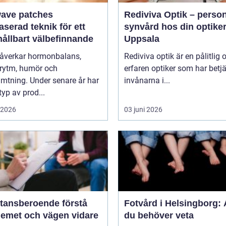
wave patches
Rediviva Optik – person
aserad teknik för ett
synvård hos din optiker
hållbart välbefinnande
Uppsala
påverkar hormonbalans,
Rediviva optik är en pålitlig 
rytm, humör och
erfaren optiker som har betj
mtning. Under senare år har
invånarna i...
typ av prod...
i 2026
03 juni 2026
nsberoende förstå
Fotvård i Helsingborg: A
lemet och vägen vidare
du behöver veta