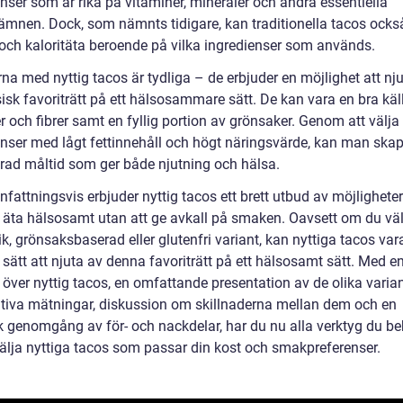
nser som är rika på vitaminer, mineraler och andra essentiella
ämnen. Dock, som nämnts tidigare, kan traditionella tacos ocks
a och kaloritäta beroende på vilka ingredienser som används.
na med nyttig tacos är tydliga – de erbjuder en möjlighet att nj
isk favoriträtt på ett hälsosammare sätt. De kan vara en bra källa
r och fibrer samt en fyllig portion av grönsaker. Genom att välja
enser med lågt fettinnehåll och högt näringsvärde, kan man ska
rad måltid som ger både njutning och hälsa.
attningsvis erbjuder nyttig tacos ett brett utbud av möjligheter
l äta hälsosamt utan att ge avkall på smaken. Oavsett om du väl
ik, grönsaksbaserad eller glutenfri variant, kan nyttiga tacos vara
sätt att njuta av denna favoriträtt på ett hälsosamt sätt. Med e
 över nyttig tacos, en omfattande presentation av de olika varia
ativa mätningar, diskussion om skillnaderna mellan dem och en
sk genomgång av för- och nackdelar, har du nu alla verktyg du b
 välja nyttiga tacos som passar din kost och smakpreferenser.