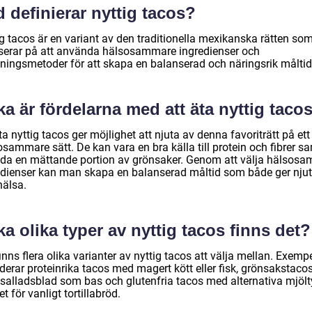
 definierar nyttig tacos?
ig tacos är en variant av den traditionella mexikanska rätten so
serar på att använda hälsosammare ingredienser och
agningsmetoder för att skapa en balanserad och näringsrik måltid
ka är fördelarna med att äta nyttig taco
ta nyttig tacos ger möjlighet att njuta av denna favoriträtt på ett
sammare sätt. De kan vara en bra källa till protein och fibrer s
uda en mättande portion av grönsaker. Genom att välja hälsos
edienser kan man skapa en balanserad måltid som både ger nju
hälsa.
ka olika typer av nyttig tacos finns det?
inns flera olika varianter av nyttig tacos att välja mellan. Exemp
derar proteinrika tacos med magert kött eller fisk, grönsakstaco
salladsblad som bas och glutenfria tacos med alternativa mjölt
let för vanligt tortillabröd.