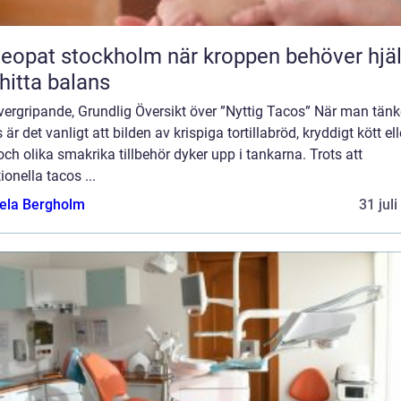
t stockholm när kroppen behöver hjälp
 hitta balans
ergripande, Grundlig Översikt över ”Nyttig Tacos” När man tänk
 är det vanligt att bilden av krispiga tortillabröd, kryddigt kött ell
 och olika smakrika tillbehör dyker upp i tankarna. Trots att
tionella tacos ...
ela Bergholm
31 jul