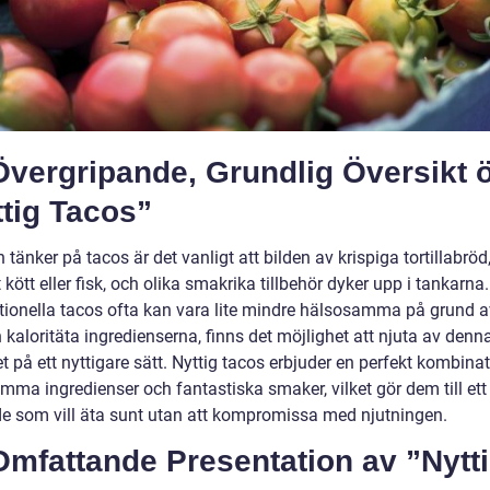
Övergripande, Grundlig Översikt 
tig Tacos”
tänker på tacos är det vanligt att bilden av krispiga tortillabröd
 kött eller fisk, och olika smakrika tillbehör dyker upp i tankarna.
ditionella tacos ofta kan vara lite mindre hälsosamma på grund a
 kaloritäta ingredienserna, finns det möjlighet att njuta av denn
t på ett nyttigare sätt. Nyttig tacos erbjuder en perfekt kombina
ma ingredienser och fantastiska smaker, vilket gör dem till ett 
 de som vill äta sunt utan att kompromissa med njutningen.
Omfattande Presentation av ”Nytt