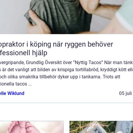
aktor i köping när ryggen behöver
fessionell hjälp
ergripande, Grundlig Översikt över ”Nyttig Tacos” När man tänk
 är det vanligt att bilden av krispiga tortillabröd, kryddigt kött ell
 och olika smakrika tillbehör dyker upp i tankarna. Trots att
tionella tacos ...
elle Wiklund
05 jul