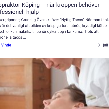
opraktor Köping – när kroppen behöver
fessionell hjälp
ergripande, Grundlig Översikt över ”Nyttig Tacos” När man tänk
 är det vanligt att bilden av krispiga tortillabröd, kryddigt kött ell
 och olika smakrika tillbehör dyker upp i tankarna. Trots att
tionella tacos ...
 Vinde
31 jul