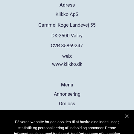
Adress
web:
www.klikko.dk
Menu
Annonsering
Om oss
Cookies
På vores website bruges cookies til at huske dine indstillinger,
Kontakta oss
statistik og personalisering af indhold og annoncer. Denne
Sitemap
information deles med tredjepart. Ved fortsat brug af websiden