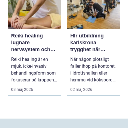
Reiki healing
Hlr utbildning
lugnare
karlskrona
nervsystem och
trygghet när
djupare
sekunderna
Reiki healing är en
När någon plötsligt
återhämtning
räknas
mjuk, icke-invasiv
faller ihop på kontoret,
behandlingsform som
i idrottshallen eller
fokuserar på kroppens
hemma vid köksbordet
egen förmåga att lä...
finns det ba...
03 maj 2026
02 maj 2026