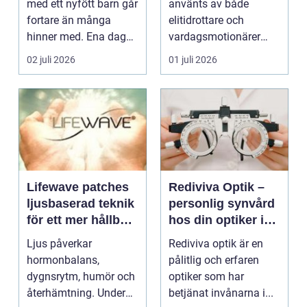
med ett nyfött barn går
använts av både
fortare än många
elitidrottare och
hinner med. Ena dagen
vardagsmotionärer
ryms hela foten i...
för...
02 juli 2026
01 juli 2026
Lifewave patches
Rediviva Optik –
ljusbaserad teknik
personlig synvård
för ett mer hållbart
hos din optiker i
välbefinnande
Uppsala
Ljus påverkar
Rediviva optik är en
hormonbalans,
pålitlig och erfaren
dygnsrytm, humör och
optiker som har
återhämtning. Under
betjänat invånarna i...