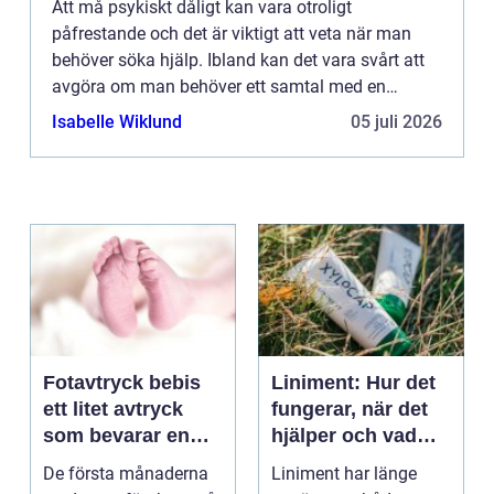
Att må psykiskt dåligt kan vara otroligt
påfrestande och det är viktigt att veta när man
behöver söka hjälp. Ibland kan det vara svårt att
avgöra om man behöver ett samtal med en
psykolog eller om det är dags att söka upp en
Isabelle Wiklund
05 juli 2026
psykiatriker. I den här a...
Fotavtryck bebis
Liniment: Hur det
ett litet avtryck
fungerar, när det
som bevarar en
hjälper och vad
stor stund
man bör tänka på
De första månaderna
Liniment har länge