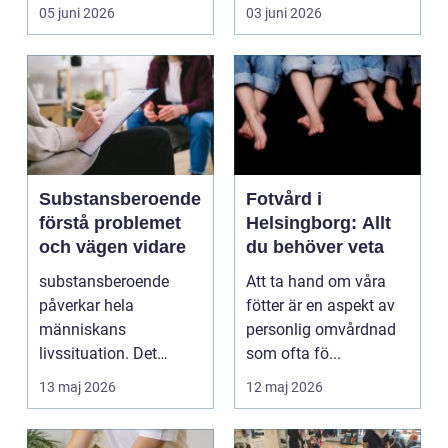
senare år har en ny typ
05 juni 2026
03 juni 2026
av prod...
Substansberoende
Fotvård i
förstå problemet
Helsingborg: Allt
och vägen vidare
du behöver veta
substansberoende
Att ta hand om våra
påverkar hela
fötter är en aspekt av
människans
personlig omvårdnad
livssituation. Det
som ofta fö...
handlar sällan bara
13 maj 2026
12 maj 2026
om alkohol, narkoti...