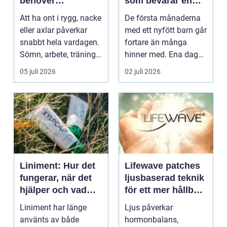
behöver
som bevarar en
professionell hjälp
stor stund
Att ha ont i rygg, nacke
De första månaderna
eller axlar påverkar
med ett nyfött barn går
snabbt hela vardagen.
fortare än många
Sömn, arbete, träning
hinner med. Ena dagen
och humör ...
ryms hela foten i...
05 juli 2026
02 juli 2026
Liniment: Hur det
Lifewave patches
fungerar, när det
ljusbaserad teknik
hjälper och vad
för ett mer hållbart
man bör tänka på
välbefinnande
Liniment har länge
Ljus påverkar
använts av både
hormonbalans,