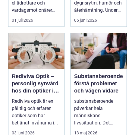
elitidrottare och
dygnsrytm, humör och
vardagsmotionärer
återhämtning. Under
för...
senare år har en ny typ
01 juli 2026
05 juni 2026
av prod...
Rediviva Optik –
Substansberoende
personlig synvård
förstå problemet
hos din optiker i
och vägen vidare
Uppsala
Rediviva optik är en
substansberoende
pålitlig och erfaren
påverkar hela
optiker som har
människans
betjänat invånarna i...
livssituation. Det
handlar sällan bara
03 juni 2026
13 maj 2026