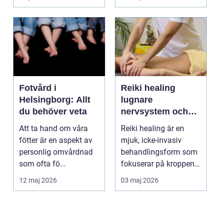
om alkohol, narkoti...
Fotvård i
Reiki healing
Helsingborg: Allt
lugnare
du behöver veta
nervsystem och
djupare
Att ta hand om våra
Reiki healing är en
återhämtning
fötter är en aspekt av
mjuk, icke-invasiv
personlig omvårdnad
behandlingsform som
som ofta fö...
fokuserar på kroppens
egen förmåga att lä...
12 maj 2026
03 maj 2026