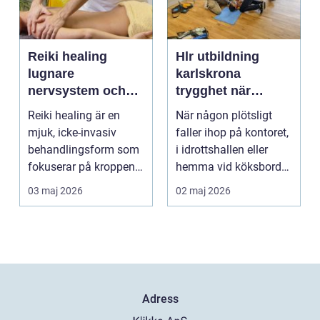
Reiki healing
Hlr utbildning
lugnare
karlskrona
nervsystem och
trygghet när
djupare
sekunderna
Reiki healing är en
När någon plötsligt
återhämtning
räknas
mjuk, icke-invasiv
faller ihop på kontoret,
behandlingsform som
i idrottshallen eller
fokuserar på kroppens
hemma vid köksbordet
egen förmåga att lä...
finns det ba...
03 maj 2026
02 maj 2026
Adress