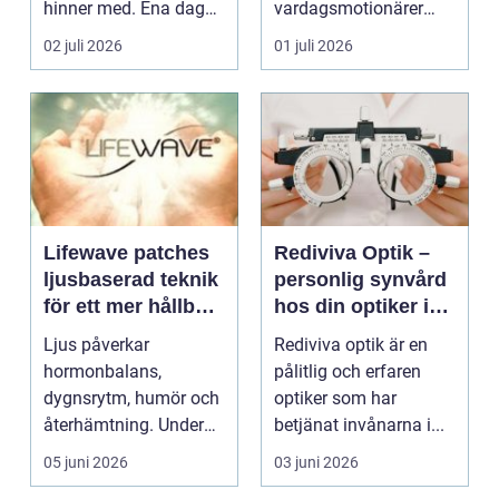
hinner med. Ena dagen
vardagsmotionärer
ryms hela foten i...
för...
02 juli 2026
01 juli 2026
Lifewave patches
Rediviva Optik –
ljusbaserad teknik
personlig synvård
för ett mer hållbart
hos din optiker i
välbefinnande
Uppsala
Ljus påverkar
Rediviva optik är en
hormonbalans,
pålitlig och erfaren
dygnsrytm, humör och
optiker som har
återhämtning. Under
betjänat invånarna i...
senare år har en ny typ
05 juni 2026
03 juni 2026
av prod...