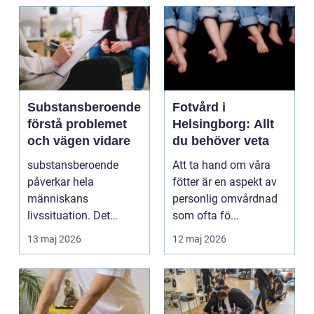
Substansberoende
Fotvård i
förstå problemet
Helsingborg: Allt
och vägen vidare
du behöver veta
substansberoende
Att ta hand om våra
påverkar hela
fötter är en aspekt av
människans
personlig omvårdnad
livssituation. Det
som ofta fö...
handlar sällan bara
13 maj 2026
12 maj 2026
om alkohol, narkoti...