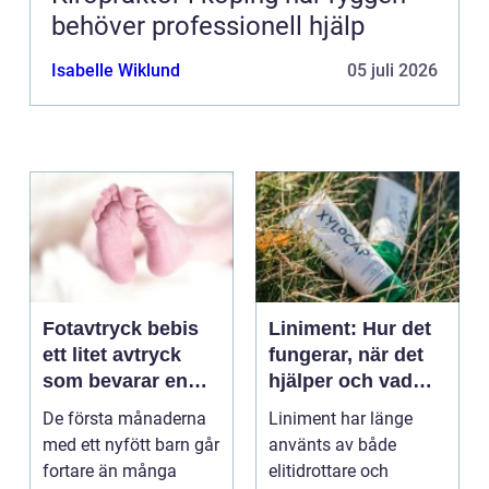
behöver professionell hjälp
Isabelle Wiklund
05 juli 2026
Fotavtryck bebis
Liniment: Hur det
ett litet avtryck
fungerar, när det
som bevarar en
hjälper och vad
stor stund
man bör tänka på
De första månaderna
Liniment har länge
med ett nyfött barn går
använts av både
fortare än många
elitidrottare och