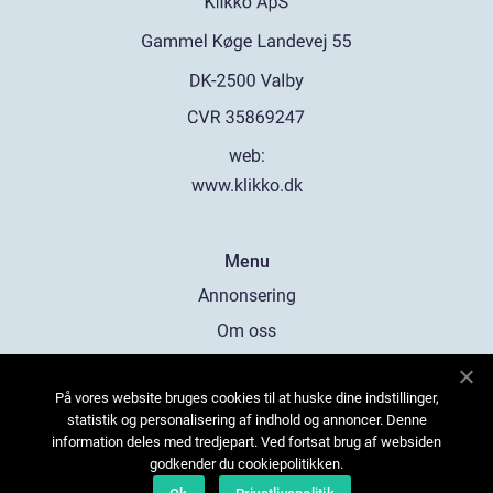
web:
www.klikko.dk
Menu
Annonsering
Om oss
Cookies
På vores website bruges cookies til at huske dine indstillinger,
Kontakta oss
statistik og personalisering af indhold og annoncer. Denne
Sitemap
information deles med tredjepart. Ved fortsat brug af websiden
godkender du cookiepolitikken.