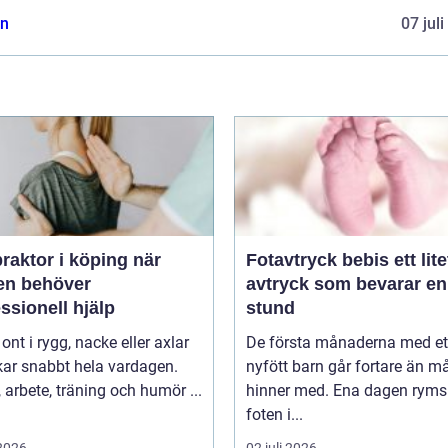
n
07 jul
raktor i köping när
Fotavtryck bebis ett litet
en behöver
avtryck som bevarar en
ssionell hjälp
stund
 ont i rygg, nacke eller axlar
De första månaderna med et
kar snabbt hela vardagen.
nyfött barn går fortare än 
arbete, träning och humör ...
hinner med. Ena dagen ryms
foten i...
 2026
02 juli 2026