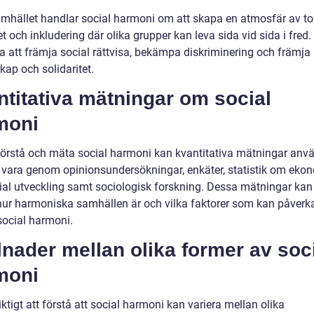
mhället handlar social harmoni om att skapa en atmosfär av to
t och inkludering där olika grupper kan leva sida vid sida i fred.
ta att främja social rättvisa, bekämpa diskriminering och främja
ap och solidaritet.
titativa mätningar om social
moni
 förstå och mäta social harmoni kan kvantitativa mätningar anv
 vara genom opinionsundersökningar, enkäter, statistik om eko
ial utveckling samt sociologisk forskning. Dessa mätningar kan
i hur harmoniska samhällen är och vilka faktorer som kan påverka
social harmoni.
lnader mellan olika former av soc
moni
iktigt att förstå att social harmoni kan variera mellan olika