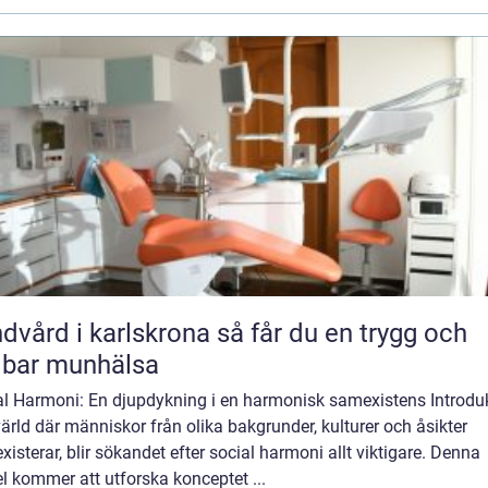
rd i karlskrona så får du en trygg och
lbar munhälsa
al Harmoni: En djupdykning i en harmonisk samexistens Introduk
värld där människor från olika bakgrunder, kulturer och åsikter
isterar, blir sökandet efter social harmoni allt viktigare. Denna
el kommer att utforska konceptet ...