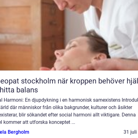
t stockholm när kroppen behöver hjälp
 hitta balans
al Harmoni: En djupdykning i en harmonisk samexistens Introduk
värld där människor från olika bakgrunder, kulturer och åsikter
isterar, blir sökandet efter social harmoni allt viktigare. Denna
el kommer att utforska konceptet ...
ela Bergholm
31 jul