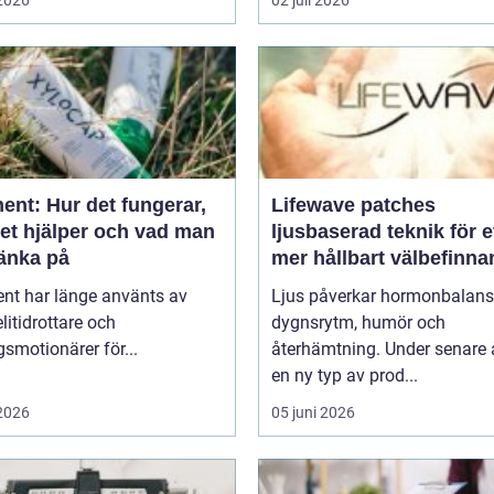
ent: Hur det fungerar,
Lifewave patches
det hjälper och vad man
ljusbaserad teknik för e
tänka på
mer hållbart välbefinn
ent har länge använts av
Ljus påverkar hormonbalans
litidrottare och
dygnsrytm, humör och
smotionärer för...
återhämtning. Under senare 
en ny typ av prod...
 2026
05 juni 2026