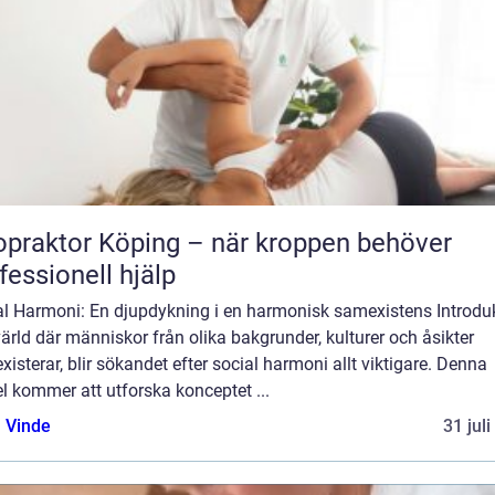
opraktor Köping – när kroppen behöver
fessionell hjälp
al Harmoni: En djupdykning i en harmonisk samexistens Introduk
värld där människor från olika bakgrunder, kulturer och åsikter
isterar, blir sökandet efter social harmoni allt viktigare. Denna
el kommer att utforska konceptet ...
 Vinde
31 jul