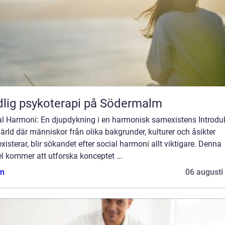
lig psykoterapi på Södermalm
al Harmoni: En djupdykning i en harmonisk samexistens Introduk
värld där människor från olika bakgrunder, kulturer och åsikter
isterar, blir sökandet efter social harmoni allt viktigare. Denna
el kommer att utforska konceptet ...
n
06 augusti