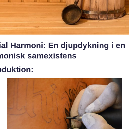
ial Harmoni: En djupdykning i en
monisk samexistens
oduktion: