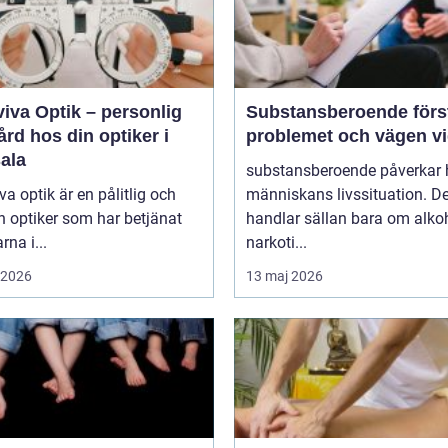
iva Optik – personlig
Substansberoende förstå
rd hos din optiker i
problemet och vägen v
ala
substansberoende påverkar 
va optik är en pålitlig och
människans livssituation. De
n optiker som har betjänat
handlar sällan bara om alkoh
rna i...
narkoti...
i 2026
13 maj 2026