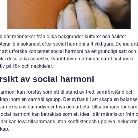
ld där människor från olika bakgrunder, kulturer och åsikter
erar, blir sökandet efter social harmoni allt viktigare. Denna arti
att utforska konceptet social harmoni på ett grundligt sätt och
ck i dess olika aspekter, kvantitativa mätningar samt historiska
iv på för- och nackdelar.
sikt av social harmoni
harmoni kan förstås som ett tillstånd av fred, samförstånd och
ap inom en samhällsgrupp. Det syftar till att skapa en balanse
 samexistens där individer trivs och arbetar tillsammans för sam
Social harmoni kan betraktas som ett ideal, där människor från o
der kan leva tillsammans utan konflikter och uppleva inkluderi
kap.