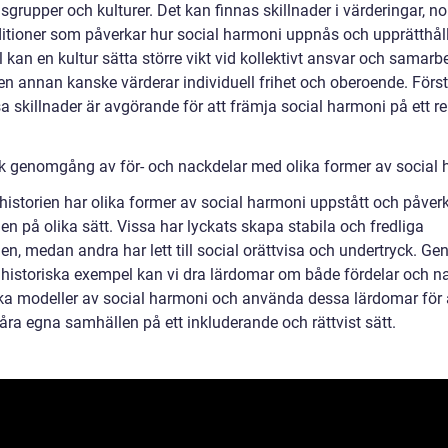
grupper och kulturer. Det kan finnas skillnader i värderingar, n
ditioner som påverkar hur social harmoni uppnås och upprätthålls
kan en kultur sätta större vikt vid kollektivt ansvar och samarbe
n annan kanske värderar individuell frihet och oberoende. Förs
a skillnader är avgörande för att främja social harmoni på ett r
sk genomgång av för- och nackdelar med olika former av social
istorien har olika former av social harmoni uppstått och påver
n på olika sätt. Vissa har lyckats skapa stabila och fredliga
n, medan andra har lett till social orättvisa och undertryck. Ge
 historiska exempel kan vi dra lärdomar om både fördelar och n
ka modeller av social harmoni och använda dessa lärdomar för 
åra egna samhällen på ett inkluderande och rättvist sätt.