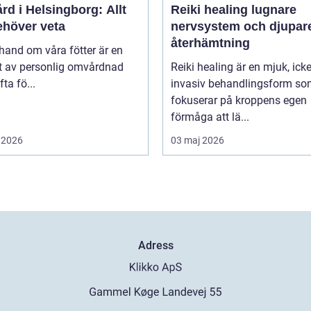
rd i Helsingborg: Allt
Reiki healing lugnare
ehöver veta
nervsystem och djupar
återhämtning
 hand om våra fötter är en
t av personlig omvårdnad
Reiki healing är en mjuk, icke
ta fö...
invasiv behandlingsform s
fokuserar på kroppens egen
förmåga att lä...
 2026
03 maj 2026
Adress