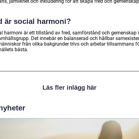
rans, jämlikhet och inkludering för att skapa fred och gemenskap
d är social harmoni?
al harmoni är ett tillstånd av fred, samförstånd och gemenskap
amhällsgrupp. Det innebär en balanserad och hållbar samexiste
människor från olika bakgrunder trivs och arbetar tillsammans f
ällets bästa.
Läs fler inlägg här
 nyheter