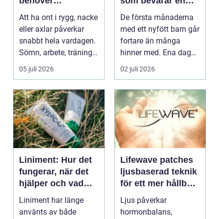
behöver
som bevarar en
professionell hjälp
stor stund
Att ha ont i rygg, nacke
De första månaderna
eller axlar påverkar
med ett nyfött barn går
snabbt hela vardagen.
fortare än många
Sömn, arbete, träning
hinner med. Ena dagen
och humör ...
ryms hela foten i...
05 juli 2026
02 juli 2026
Liniment: Hur det
Lifewave patches
fungerar, när det
ljusbaserad teknik
hjälper och vad
för ett mer hållbart
man bör tänka på
välbefinnande
Liniment har länge
Ljus påverkar
använts av både
hormonbalans,