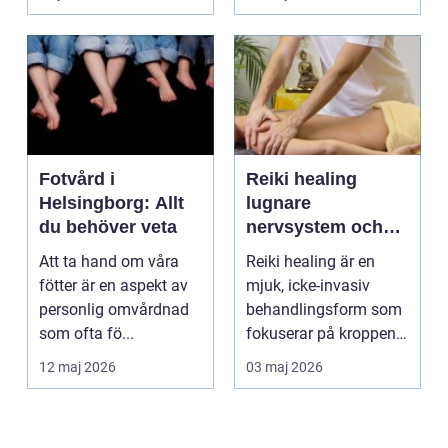
om alkohol, narkoti...
Fotvård i
Reiki healing
Helsingborg: Allt
lugnare
du behöver veta
nervsystem och
djupare
Att ta hand om våra
Reiki healing är en
återhämtning
fötter är en aspekt av
mjuk, icke-invasiv
personlig omvårdnad
behandlingsform som
som ofta fö...
fokuserar på kroppens
egen förmåga att lä...
12 maj 2026
03 maj 2026