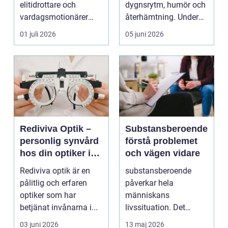
elitidrottare och
dygnsrytm, humör och
vardagsmotionärer
återhämtning. Under
för...
senare år har en ny typ
01 juli 2026
05 juni 2026
av prod...
Rediviva Optik –
Substansberoende
personlig synvård
förstå problemet
hos din optiker i
och vägen vidare
Uppsala
Rediviva optik är en
substansberoende
pålitlig och erfaren
påverkar hela
optiker som har
människans
betjänat invånarna i...
livssituation. Det
handlar sällan bara
03 juni 2026
13 maj 2026