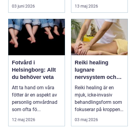
handlar sällan bara
03 juni 2026
13 maj 2026
om alkohol, narkoti...
Fotvård i
Reiki healing
Helsingborg: Allt
lugnare
du behöver veta
nervsystem och
djupare
Att ta hand om våra
Reiki healing är en
återhämtning
fötter är en aspekt av
mjuk, icke-invasiv
personlig omvårdnad
behandlingsform som
som ofta fö...
fokuserar på kroppens
egen förmåga att lä...
12 maj 2026
03 maj 2026