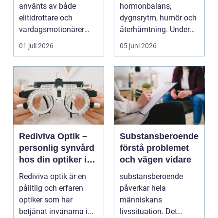
använts av både
hormonbalans,
elitidrottare och
dygnsrytm, humör och
vardagsmotionärer
återhämtning. Under
för...
senare år har en ny typ
01 juli 2026
05 juni 2026
av prod...
Rediviva Optik –
Substansberoende
personlig synvård
förstå problemet
hos din optiker i
och vägen vidare
Uppsala
Rediviva optik är en
substansberoende
pålitlig och erfaren
påverkar hela
optiker som har
människans
betjänat invånarna i...
livssituation. Det