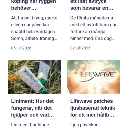
köping när ryggen
ett litet avtryck
behöver
som bevarar en
professionell hjälp
stor stund
Att ha ont i rygg, nacke
De första månaderna
eller axlar påverkar
med ett nyfött barn går
snabbt hela vardagen.
fortare än många
Sömn, arbete, träning
hinner med. Ena dagen
och humör ...
ryms hela foten i...
05 juli 2026
02 juli 2026
Liniment: Hur det
Lifewave patches
fungerar, när det
ljusbaserad teknik
hjälper och vad
för ett mer hållbart
man bör tänka på
välbefinnande
Liniment har länge
Ljus påverkar