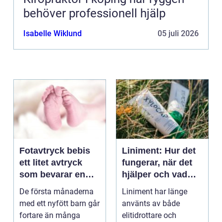
behöver professionell hjälp
Isabelle Wiklund
05 juli 2026
Fotavtryck bebis
Liniment: Hur det
ett litet avtryck
fungerar, när det
som bevarar en
hjälper och vad
stor stund
man bör tänka på
De första månaderna
Liniment har länge
med ett nyfött barn går
använts av både
fortare än många
elitidrottare och