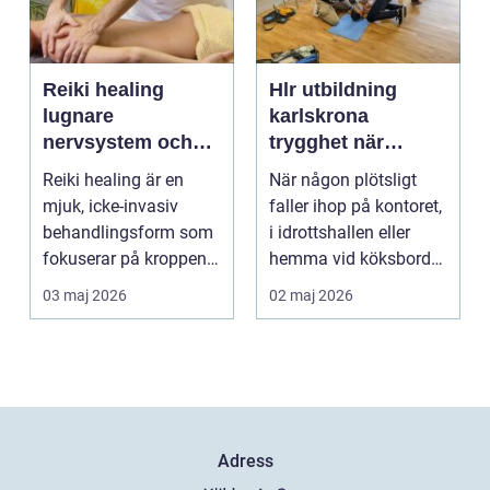
Reiki healing
Hlr utbildning
lugnare
karlskrona
nervsystem och
trygghet när
djupare
sekunderna
Reiki healing är en
När någon plötsligt
återhämtning
räknas
mjuk, icke-invasiv
faller ihop på kontoret,
behandlingsform som
i idrottshallen eller
fokuserar på kroppens
hemma vid köksbordet
egen förmåga att lä...
finns det ba...
03 maj 2026
02 maj 2026
Adress