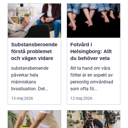
Substansberoende
Fotvård i
förstå problemet
Helsingborg: Allt
och vägen vidare
du behöver veta
substansberoende
Att ta hand om våra
påverkar hela
fötter är en aspekt av
människans
personlig omvårdnad
livssituation. Det
som ofta fö...
handlar sällan bara
13 maj 2026
12 maj 2026
om alkohol, narkoti...