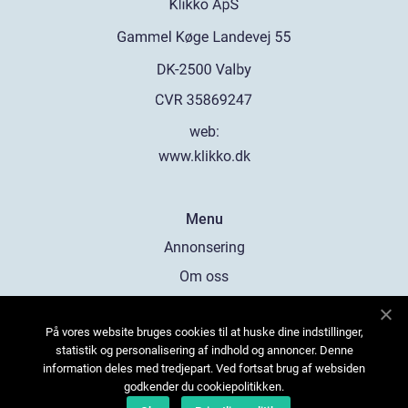
web:
www.klikko.dk
Menu
Annonsering
Om oss
Cookies
På vores website bruges cookies til at huske dine indstillinger,
Kontakta oss
statistik og personalisering af indhold og annoncer. Denne
Sitemap
information deles med tredjepart. Ved fortsat brug af websiden
godkender du cookiepolitikken.