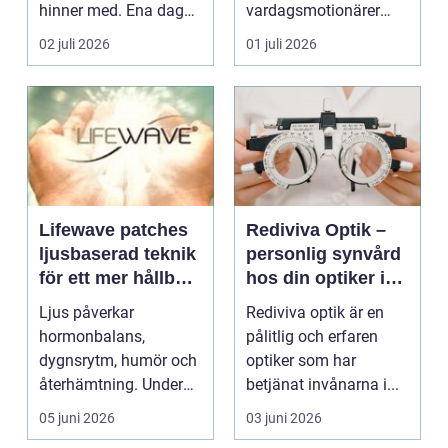
hinner med. Ena dagen
vardagsmotionärer
ryms hela foten i...
för...
02 juli 2026
01 juli 2026
Lifewave patches
Rediviva Optik –
ljusbaserad teknik
personlig synvård
för ett mer hållbart
hos din optiker i
välbefinnande
Uppsala
Ljus påverkar
Rediviva optik är en
hormonbalans,
pålitlig och erfaren
dygnsrytm, humör och
optiker som har
återhämtning. Under
betjänat invånarna i...
senare år har en ny typ
05 juni 2026
03 juni 2026
av prod...