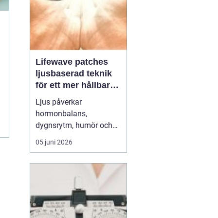
Lifewave patches
ljusbaserad teknik
för ett mer hållbart
välbefinnande
Ljus påverkar
hormonbalans,
dygnsrytm, humör och
återhämtning. Under
05 juni 2026
senare år har en ny typ
av produkt vuxit fram i
gränslandet mellan
ljusterapi och kroppens
egen biologi:
Lifewave
patches
. De är små