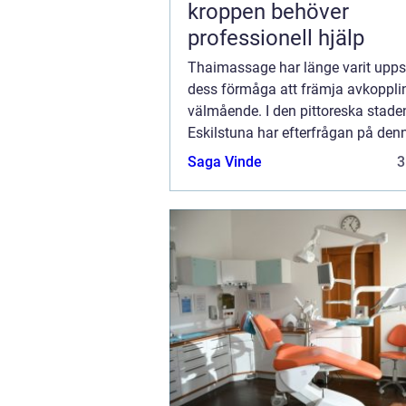
kroppen behöver
professionell hjälp
Thaimassage har länge varit upps
dess förmåga att främja avkoppli
välmående. I den pittoreska stade
Eskilstuna har efterfrågan på den
urgamla massageteknik vuxit sig a
Saga Vinde
3
starkare. O...