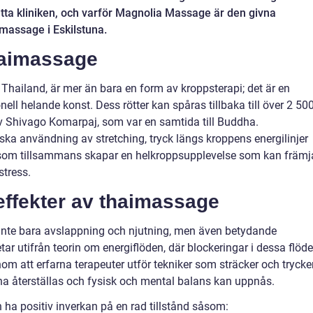
ätta kliniken, och varför Magnolia Massage är den givna
imassage i Eskilstuna.
haimassage
ailand, är mer än bara en form av kroppsterapi; det är en
onell helande konst. Dess rötter kan spåras tillbaka till över 2 50
v Shivago Komarpaj, som var en samtida till Buddha.
a användning av stretching, tryck längs kroppens energilinjer
som tillsammans skapar en helkroppsupplevelse som kan främj
stress.
ffekter av thaimassage
inte bara avslappning och njutning, men även betydande
r utifrån teorin om energiflöden, där blockeringar i dessa flöd
 att erfarna terapeuter utför tekniker som sträcker och trycke
ena återställas och fysisk och mental balans kan uppnås.
 ha positiv inverkan på en rad tillstånd såsom: