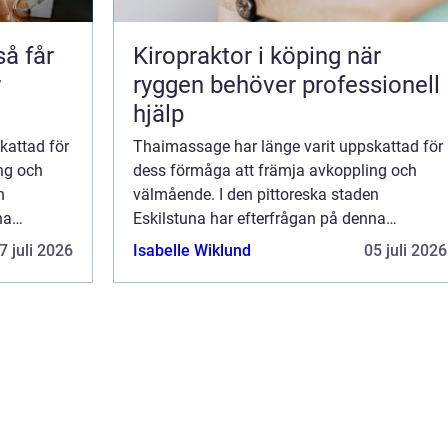
Kiropraktor i köping när
r
ryggen behöver professionell
hjälp
kattad för
Thaimassage har länge varit uppskattad för
ng och
dess förmåga att främja avkoppling och
n
välmående. I den pittoreska staden
na
Eskilstuna har efterfrågan på denna
llt
urgamla massageteknik vuxit sig allt
7 juli 2026
Isabelle Wiklund
05 juli 2026
starkare. O...