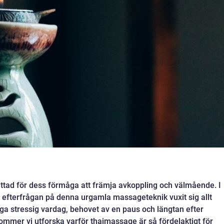
ttad för dess förmåga att främja avkoppling och välmående. I
r efterfrågan på denna urgamla massageteknik vuxit sig allt
nga stressig vardag, behovet av en paus och längtan efter
kommer vi utforska varför thaimassage är så fördelaktigt för