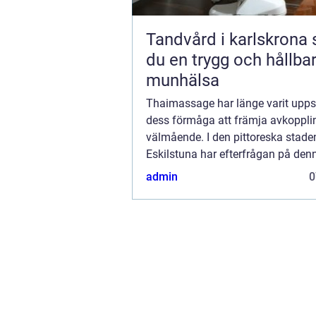
Tandvård i karlskrona så får
du en trygg och hållba
munhälsa
Thaimassage har länge varit upps
dess förmåga att främja avkoppli
välmående. I den pittoreska stade
Eskilstuna har efterfrågan på den
urgamla massageteknik vuxit sig a
admin
0
starkare. O...