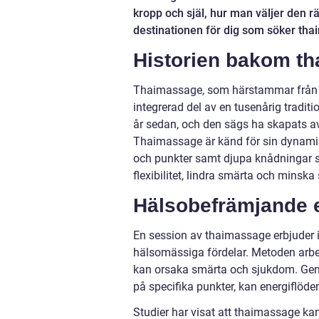
kropp och själ, hur man väljer den r
destinationen för dig som söker tha
Historien bakom t
Thaimassage, som härstammar från Th
integrerad del av en tusenårig traditi
år sedan, och den sägs ha skapats a
Thaimassage är känd för sin dynamisk
och punkter samt djupa knådningar 
flexibilitet, lindra smärta och minska 
Hälsobefrämjande e
En session av thaimassage erbjuder 
hälsomässiga fördelar. Metoden arbeta
kan orsaka smärta och sjukdom. Genom
på specifika punkter, kan energiflöd
Studier har visat att thaimassage kan