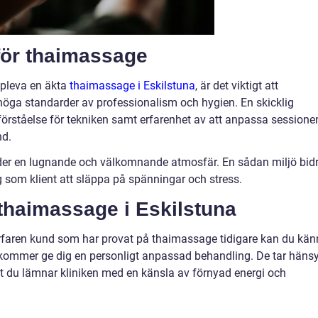
k för thaimassage
uppleva en äkta
thaimassage i Eskilstuna
, är det viktigt att
r höga standarder av professionalism och hygien. En skicklig
örståelse för tekniken samt erfarenhet av att anpassa sessione
nd.
bjuder en lugnande och välkomnande atmosfär. En sådan miljö bid
ig som klient att släppa på spänningar och stress.
 thaimassage i Eskilstuna
erfaren kund som har provat på thaimassage tidigare kan du kä
er kommer ge dig en personligt anpassad behandling. De tar häns
 att du lämnar kliniken med en känsla av förnyad energi och