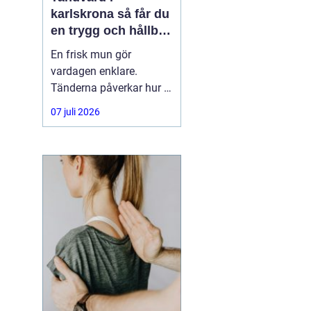
karlskrona så får du
en trygg och hållbar
munhälsa
En frisk mun gör
vardagen enklare.
Tänderna påverkar hur vi
äter, hur vi pratar och hur
07 juli 2026
trygga vi känner oss i
sociala situationer. När
människor söker
efter
tandvård Karlskrona
handlar