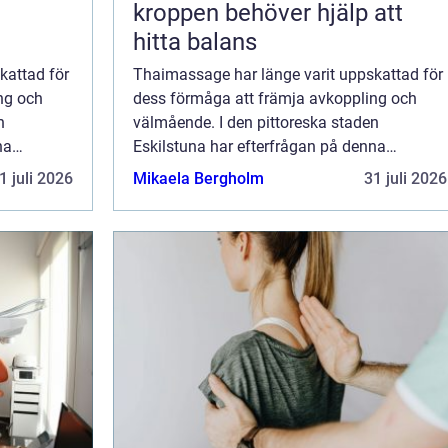
kroppen behöver hjälp att
hitta balans
kattad för
Thaimassage har länge varit uppskattad för
ng och
dess förmåga att främja avkoppling och
n
välmående. I den pittoreska staden
na
Eskilstuna har efterfrågan på denna
llt
urgamla massageteknik vuxit sig allt
1 juli 2026
Mikaela Bergholm
31 juli 2026
starkare. O...