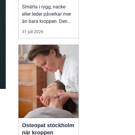
professionell hjälp
Smärta i rygg, nacke
eller leder påverkar mer
än bara kroppen. Den
kan störa sömnen, göra
31 juli 2026
det svårt att koncentrera
sig och sätta stopp för
sådant som arbete,
träning och vardagliga
sysslor. M...
Osteopat stockholm
när kroppen