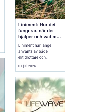
Liniment: Hur det
fungerar, när det
hjälper och vad man
bör tänka på
Liniment har länge
använts av både
elitidrottare och
vardagsmotionärer för
01 juli 2026
att lindra värk, stelhet
och muskelsmärta. Men
hur fungerar dessa
krämer egentligen, vad
innehåller de och när
passar de b&...