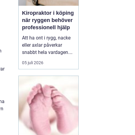
Kiropraktor i köping
när ryggen behöver
professionell hjälp
Att ha ont i rygg, nacke
eller axlar påverkar
n
snabbt hela vardagen.
Sömn, arbete, träning
05 juli 2026
och humör hänger ihop
rar
med hur kroppen mår.
Många i Köping söker
därför en kiropraktor
Köping när värken inte
nna
längre går över av sig
yn
själv, eller när
återkommand...