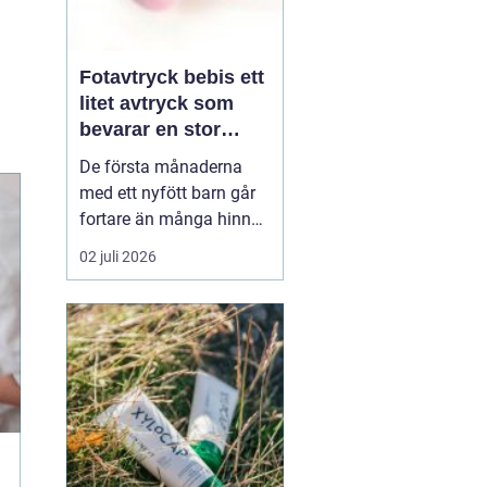
Fotavtryck bebis ett
litet avtryck som
bevarar en stor
stund
De första månaderna
med ett nyfött barn går
fortare än många hinner
med. Ena dagen ryms
02 juli 2026
hela foten i handflatan,
nästa dag har den lilla
redan vuxit ur sina första
pyjamasar.
Ett fotavtryck
bebis fångar
just den d...