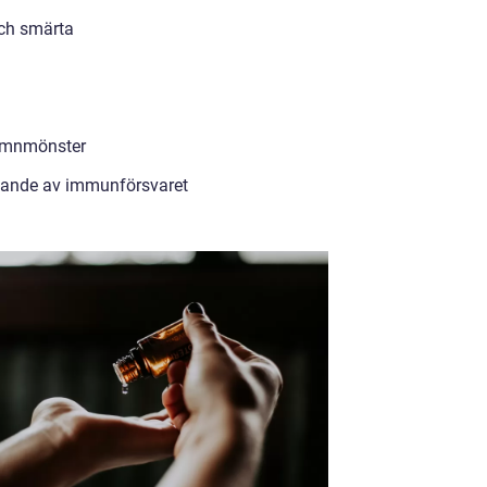
ch smärta
sömnmönster
rkande av immunförsvaret