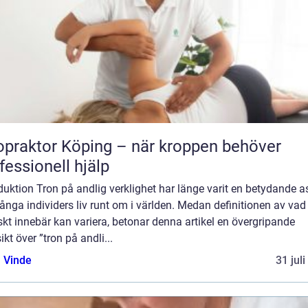
opraktor Köping – när kroppen behöver
fessionell hjälp
duktion Tron på andlig verklighet har länge varit en betydande a
nga individers liv runt om i världen. Medan definitionen av vad
skt innebär kan variera, betonar denna artikel en övergripande
ikt över ”tron på andli...
 Vinde
31 jul