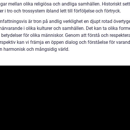
ar mellan olika religiösa och andliga samhällen. Historiskt sett
er i tro och trossystem ibland lett till förföljelse och förtryck.
attningsvis är tron på andlig verklighet en djupt rotad övertyg
närvarande i olika kulturer och samhällen. Det kan ta olika form
a betydelser för olika människor. Genom att förstå och respekter
erspektiv kan vi främja en öppen dialog och förståelse för varan
n harmonisk och mångsidig värld.