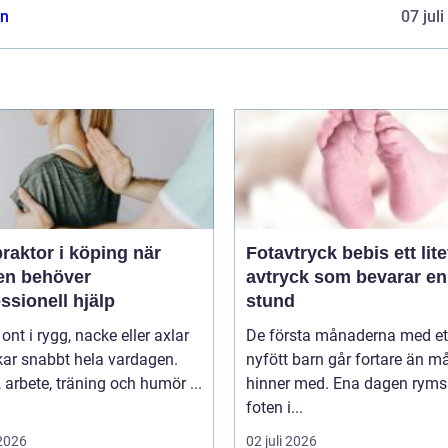
n
07 jul
raktor i köping när
Fotavtryck bebis ett litet
en behöver
avtryck som bevarar en
ssionell hjälp
stund
 ont i rygg, nacke eller axlar
De första månaderna med et
kar snabbt hela vardagen.
nyfött barn går fortare än 
arbete, träning och humör ...
hinner med. Ena dagen ryms
foten i...
 2026
02 juli 2026