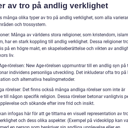
r av tro på andlig verklighet
s många olika typer av tro på andlig verklighet, som alla varierar
råden och trossystem.
gioner: Många av världens stora religioner, som kristendom, isla
, har en stark koppling till andlig verklighet. Dessa religioner tr
is på en högre makt, en skapelseberättelse och vikten av andligh
ors liv.
ge-rörelsen: New Age-rörelsen uppmuntrar till en andlig syn på t
nar individens personliga utveckling. Det inkluderar ofta tro på
nation och alternativa healingmetoder.
ga rörelser: Det finns också många andliga rörelser som inte är
 till någon specifik religion. Dessa rörelser betonar vanligtvis p
pplevelse och sökande efter inre frid och insikt.
an infogas här för att ge tittarna en visuell representation av tr
verklighet och dess olika aspekter. (Exempel på videoklipp kan v
u med en person som beskriver sin andliga upplevelse eller en