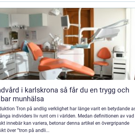
rd i karlskrona så får du en trygg och
lbar munhälsa
duktion Tron på andlig verklighet har länge varit en betydande a
nga individers liv runt om i världen. Medan definitionen av vad
skt innebär kan variera, betonar denna artikel en övergripande
ikt över ”tron på andli...