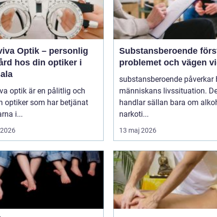
iva Optik – personlig
Substansberoende förstå
rd hos din optiker i
problemet och vägen v
ala
substansberoende påverkar 
va optik är en pålitlig och
människans livssituation. De
n optiker som har betjänat
handlar sällan bara om alkoh
rna i...
narkoti...
i 2026
13 maj 2026