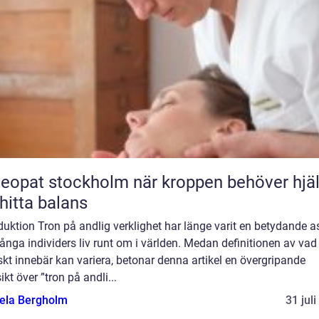
t stockholm när kroppen behöver hjälp
 hitta balans
duktion Tron på andlig verklighet har länge varit en betydande a
nga individers liv runt om i världen. Medan definitionen av vad
skt innebär kan variera, betonar denna artikel en övergripande
ikt över ”tron på andli...
ela Bergholm
31 jul