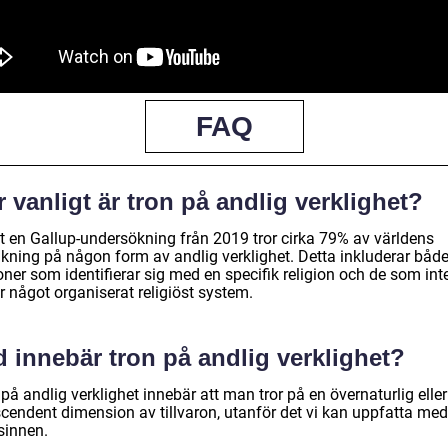
FAQ
 vanligt är tron på andlig verklighet?
gt en Gallup-undersökning från 2019 tror cirka 79% av världens
lkning på någon form av andlig verklighet. Detta inkluderar båd
ner som identifierar sig med en specifik religion och de som int
ör något organiserat religiöst system.
 innebär tron på andlig verklighet?
på andlig verklighet innebär att man tror på en övernaturlig eller
scendent dimension av tillvaron, utanför det vi kan uppfatta med
sinnen.