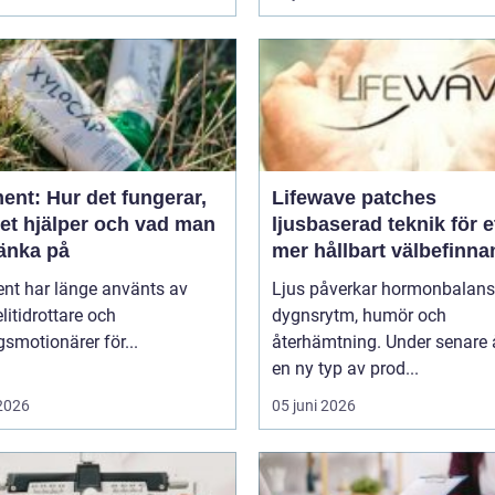
ent: Hur det fungerar,
Lifewave patches
det hjälper och vad man
ljusbaserad teknik för e
tänka på
mer hållbart välbefinn
ent har länge använts av
Ljus påverkar hormonbalans
litidrottare och
dygnsrytm, humör och
smotionärer för...
återhämtning. Under senare 
en ny typ av prod...
 2026
05 juni 2026