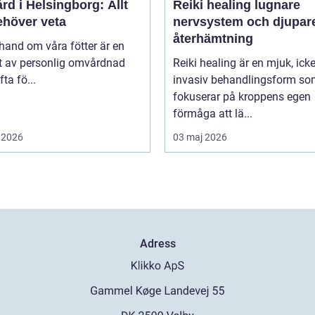
rd i Helsingborg: Allt
Reiki healing lugnare
ehöver veta
nervsystem och djupar
återhämtning
 hand om våra fötter är en
t av personlig omvårdnad
Reiki healing är en mjuk, icke
ta fö...
invasiv behandlingsform s
fokuserar på kroppens egen
förmåga att lä...
 2026
03 maj 2026
Adress