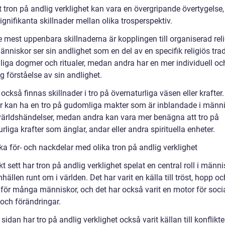
t tron på andlig verklighet kan vara en övergripande övertygelse,
ignifikanta skillnader mellan olika trosperspektiv.
 mest uppenbara skillnaderna är kopplingen till organiserad reli
nniskor ser sin andlighet som en del av en specifik religiös trad
liga dogmer och ritualer, medan andra har en mer individuell oc
g förståelse av sin andlighet.
också finnas skillnader i tro på övernaturliga väsen eller krafter
r kan ha en tro på gudomliga makter som är inblandade i männ
 världshändelser, medan andra kan vara mer benägna att tro på
rliga krafter som änglar, andar eller andra spirituella enheter.
ka för- och nackdelar med olika tron på andlig verklighet
kt sett har tron på andlig verklighet spelat en central roll i männi
ällen runt om i världen. Det har varit en källa till tröst, hopp oc
för många människor, och det har också varit en motor för soci
 och förändringar.
sidan har tro på andlig verklighet också varit källan till konflikt