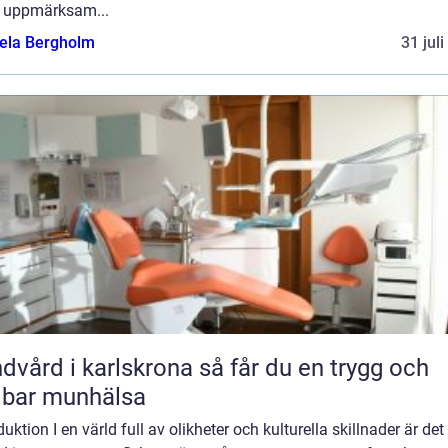
 uppmärksam...
ela Bergholm
31 jul
rd i karlskrona så får du en trygg och
lbar munhälsa
duktion I en värld full av olikheter och kulturella skillnader är det