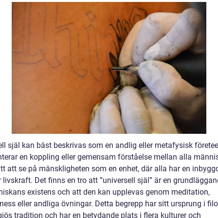
ll själ kan bäst beskrivas som en andlig eller metafysisk förete
nterar en koppling eller gemensam förståelse mellan alla männis
ätt att se på mänskligheten som en enhet, där alla har en inbygg
er livskraft. Det finns en tro att ”universell själ” är en grundlägga
iskans existens och att den kan upplevas genom meditation,
ess eller andliga övningar. Detta begrepp har sitt ursprung i fil
giös tradition och har en betydande plats i flera kulturer och