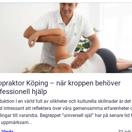
opraktor Köping – när kroppen behöver
fessionell hjälp
duktion I en värld full av olikheter och kulturella skillnader är det
d intressant att reflektera över våra gemensamma erfarenheter 
ingar till varandra. Begreppet ”universell själ” har på senare tid 
 uppmärksam...
 Vinde
31 jul