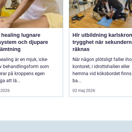
ealing lugnare
Hlr utbildning karlskro
system och djupare
trygghet när sekundern
hämtning
räknas
healing är en mjuk, icke-
När någon plötsligt faller ih
iv behandlingsform som
kontoret, i idrottshallen eller
erar på kroppens egen
hemma vid köksbordet finns
a att lä...
ba...
 2026
02 maj 2026