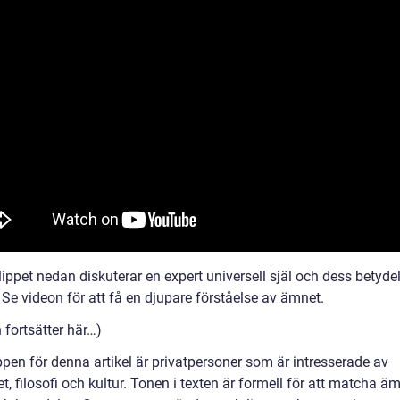
lippet nedan diskuterar en expert universell själ och dess betydel
. Se videon för att få en djupare förståelse av ämnet.
n fortsätter här…)
pen för denna artikel är privatpersoner som är intresserade av
t, filosofi och kultur. Tonen i texten är formell för att matcha ä