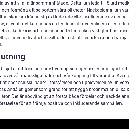
la av att vi alla är sammanflätade. Detta kan leda till ökad med
m och förmåga att se bortom våra olikheter. Nackdelarna kan var
änniskor kan känna sig exkluderade eller negligerade av denna
se, eller att det kan finnas en tendens att generalisera eller redu
vets olika behov och önskningar. Det är också viktigt att balanse
ll själ med individuella skillnader och att respektera och främja
r.
lutning
ll själ är ett fascinerande begrepp som ger oss en möjlighet att
ra över vår mänskliga natur och vår koppling till varandra. Även
riationer och skillnader i förståelsen och upplevelsen av universel
 oss ändå en gemensam grund för att bygga broar mellan olika k
släror. Det är nödvändigt att förstå både fördelar och nackdelar
örståelse för att främja positiva och inkluderande samhällen.