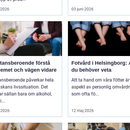
i 2026
03 juni 2026
nsberoende förstå
Fotvård i Helsingborg: A
lemet och vägen vidare
du behöver veta
ansberoende påverkar hela
Att ta hand om våra fötter är
kans livssituation. Det
aspekt av personlig omvård
r sällan bara om alkohol,
som ofta fö...
...
 2026
12 maj 2026