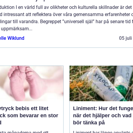
duktion I en värld full av olikheter och kulturella skillnader är det
d intressant att reflektera över våra gemensamma erfarenheter 
ingar till varandra. Begreppet ”universell själ” har på senare tid 
 uppmärksam...
elle Wiklund
05 jul
yck bebis ett litet
Liniment: Hur det funge
yck som bevarar en stor
när det hjälper och va
d
bör tänka på
rsta månaderna med ett
Liniment har länge använts 