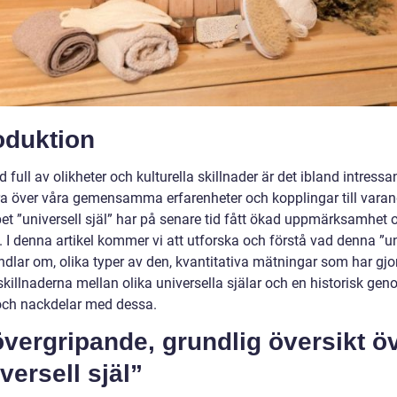
oduktion
ld full av olikheter och kulturella skillnader är det ibland intressan
era över våra gemensamma erfarenheter och kopplingar till varan
et ”universell själ” har på senare tid fått ökad uppmärksamhet 
. I denna artikel kommer vi att utforska och förstå vad denna ”un
ndlar om, olika typer av den, kvantitativa mätningar som har gjor
skillnaderna mellan olika universella själar och en historisk g
 och nackdelar med dessa.
vergripande, grundlig översikt ö
versell själ”