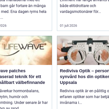
 barn går fortare än många
både elitidrottare och
r med. Ena dagen ryms hela
vardagsmotionärer för...
...
 2026
01 juli 2026
wave patches
Rediviva Optik – person
aserad teknik för ett
synvård hos din optiker
hållbart välbefinnande
Uppsala
påverkar hormonbalans,
Rediviva optik är en pålitlig 
rytm, humör och
erfaren optiker som har betj
mtning. Under senare år har
invånarna i...
typ av prod...