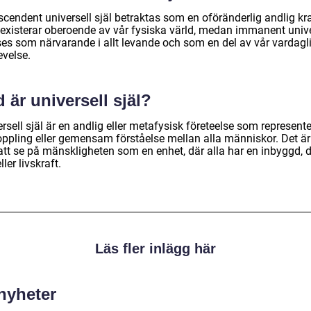
cendent universell själ betraktas som en oföränderlig andlig kra
existerar oberoende av vår fysiska värld, medan immanent unive
 ses som närvarande i allt levande och som en del av vår vardagl
evelse.
 är universell själ?
rsell själ är en andlig eller metafysisk företeelse som represente
oppling eller gemensam förståelse mellan alla människor. Det är 
 att se på mänskligheten som en enhet, där alla har en inbyggd, 
eller livskraft.
Läs fler inlägg här
 nyheter