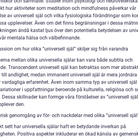
iskor och samhälle. Studier inom psykologi och neurovetenska
kt hur aktiviteter som meditation och mindfulness påverkar vår
se av universell själ och vilka fysiologiska förändringar som kor
sa upplevelser. Även om det finns begränsningar i dessa mätni
kningen ändå kastat ljus över den potentiella betydelsen av univ
r vår mentala hälsa och välbefinnande.
ssion om hur olika ”universell själ” skiljer sig från varandra
erna mellan olika universella själar kan vara både subtila och
de. Transcendent universell själ kan betraktas som mer abstrak
 till andlighet, medan immanent universell själ är mera jordnära
r vardagliga erfarenhet. Även inom samma typ av universell själ
ariationer i uppfattningar beroende på kulturella, religiösa och s
. Dessa skillnader kan formge våra förståelser av ”universell sjä
pplever den.
orisk genomgång av för- och nackdelar med olika ”universell själ
kt sett har universella själar haft en betydande inverkan på
gheten. Positiva aspekter inkluderar en ökad känsla av gemens