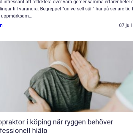
d intressant att reflektera över våra gemensamma erfarenheter 
ingar till varandra. Begreppet ”universell själ” har på senare tid 
 uppmärksam...
n
07 jul
aktor i köping när ryggen behöver
fessionell hjälp