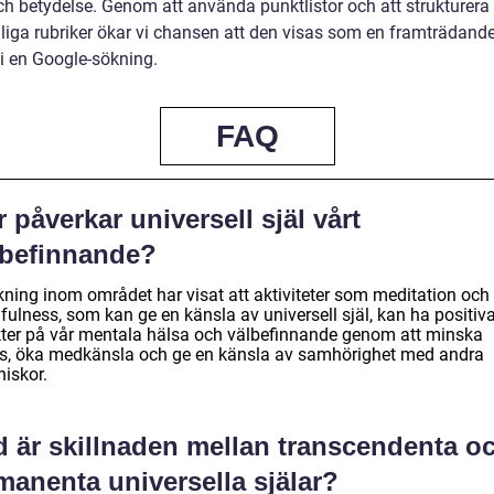
och betydelse. Genom att använda punktlistor och att strukturera
liga rubriker ökar vi chansen att den visas som en framträdand
 i en Google-sökning.
FAQ
 påverkar universell själ vårt
lbefinnande?
kning inom området har visat att aktiviteter som meditation och
fulness, som kan ge en känsla av universell själ, kan ha positiv
kter på vår mentala hälsa och välbefinnande genom att minska
ss, öka medkänsla och ge en känsla av samhörighet med andra
iskor.
d är skillnaden mellan transcendenta o
manenta universella själar?