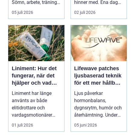
Sömn, arbete, träning
hinner med. Ena dagen
och humör ...
ryms hela foten i...
05 juli 2026
02 juli 2026
Liniment: Hur det
Lifewave patches
fungerar, när det
ljusbaserad teknik
hjälper och vad
för ett mer hållbart
man bör tänka på
välbefinnande
Liniment har länge
Ljus påverkar
använts av både
hormonbalans,
elitidrottare och
dygnsrytm, humör och
vardagsmotionärer
återhämtning. Under
för...
senare år har en ny typ
01 juli 2026
05 juni 2026
av prod...