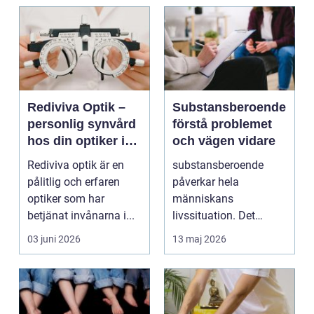
Rediviva Optik –
Substansberoende
personlig synvård
förstå problemet
hos din optiker i
och vägen vidare
Uppsala
Rediviva optik är en
substansberoende
pålitlig och erfaren
påverkar hela
optiker som har
människans
betjänat invånarna i...
livssituation. Det
handlar sällan bara
03 juni 2026
13 maj 2026
om alkohol, narkoti...