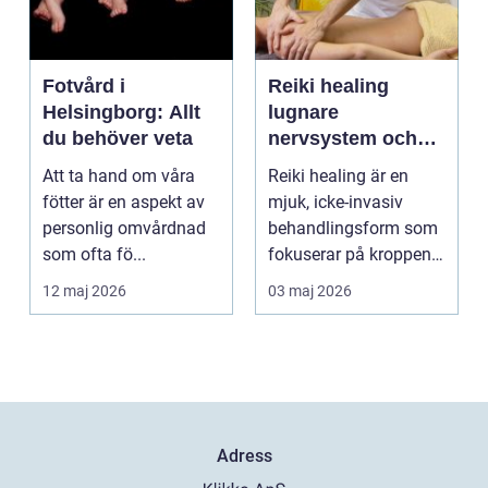
Fotvård i
Reiki healing
Helsingborg: Allt
lugnare
du behöver veta
nervsystem och
djupare
Att ta hand om våra
Reiki healing är en
återhämtning
fötter är en aspekt av
mjuk, icke-invasiv
personlig omvårdnad
behandlingsform som
som ofta fö...
fokuserar på kroppens
egen förmåga att lä...
12 maj 2026
03 maj 2026
Adress