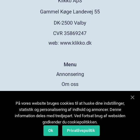
web:
www.klikko.dk
Menu
Annonsering
Om oss
Cookies
På vores website bruges cookies til at huske dine indstillinger,
Kontakta oss
statistik og personalisering af indhold og annoncer. Denne
Sitemap
information deles med tredjepart. Ved fortsat brug af websiden
godkender du cookiepolitikken.
Ok
Privatlivspolitik