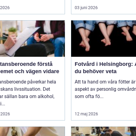
i 2026
03 juni 2026
nsberoende förstå
Fotvård i Helsingborg: A
lemet och vägen vidare
du behöver veta
ansberoende påverkar hela
Att ta hand om våra fötter är
kans livssituation. Det
aspekt av personlig omvård
r sällan bara om alkohol,
som ofta fö...
...
 2026
12 maj 2026