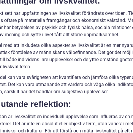
attningar om livskvalitet:
kt sett har uppfattningen av livskvalitet förändrats över tiden. T
us oftare på materiella framgångar och ekonomiskt välstånd. M
r har betydelsen av psykisk och fysisk hälsa, sociala relationer
v mening och syfte i livet fått allt större uppmärksamhet.
l med att inkludera olika aspekter av livskvalitet är en mer nya
stisk förståelse av människans välbefinnande. Det gör det möjlig
till både individens inre upplevelser och de yttre omständighet
 livskvaliteten.
el kan vara svårigheten att kvantifiera och jämföra olika typer 
litet. Det kan vara utmanande att värdera och väga olika indikat
, särskilt när det handlar om subjektiva upplevelser.
utande reflektion:
dan är livskvalitet en individuell upplevelse som influeras av e
ktorer. Det är inte en absolut eller objektiv term, utan varierar me
nniskor och kulturer. För att förstå och mäta livskvalitet på ett 