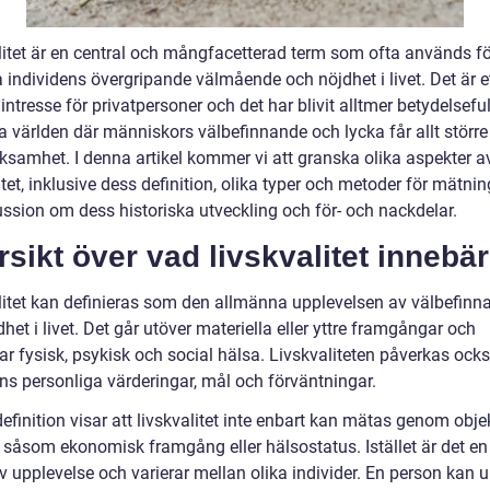
litet är en central och mångfacetterad term som ofta används fö
a individens övergripande välmående och nöjdhet i livet. Det är 
 intresse för privatpersoner och det har blivit alltmer betydelseful
 världen där människors välbefinnande och lycka får allt större
samhet. I denna artikel kommer vi att granska olika aspekter a
itet, inklusive dess definition, olika typer och metoder för mätni
ussion om dess historiska utveckling och för- och nackdelar.
sikt över vad livskvalitet innebär
litet kan definieras som den allmänna upplevelsen av välbefinn
het i livet. Det går utöver materiella eller yttre framgångar och
ar fysisk, psykisk och social hälsa. Livskvaliteten påverkas ock
ens personliga värderingar, mål och förväntningar.
finition visar att livskvalitet inte enbart kan mätas genom obje
r såsom ekonomisk framgång eller hälsostatus. Istället är det en
v upplevelse och varierar mellan olika individer. En person kan 