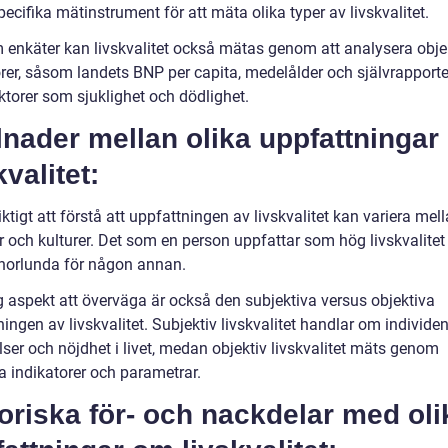
ecifika mätinstrument för att mäta olika typer av livskvalitet.
 enkäter kan livskvalitet också mätas genom att analysera obje
orer, såsom landets BNP per capita, medelålder och självrapport
ktorer som sjuklighet och dödlighet.
lnader mellan olika uppfattninga
kvalitet:
iktigt att förstå att uppfattningen av livskvalitet kan variera mell
r och kulturer. Det som en person uppfattar som hög livskvalitet
norlunda för någon annan.
ig aspekt att överväga är också den subjektiva versus objektiva
ingen av livskvalitet. Subjektiv livskvalitet handlar om individe
ser och nöjdhet i livet, medan objektiv livskvalitet mäts genom
a indikatorer och parametrar.
oriska för- och nackdelar med oli