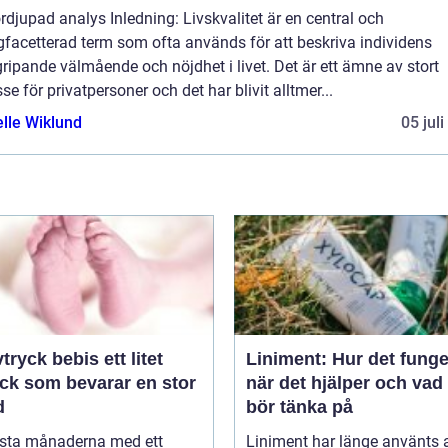
rdjupad analys Inledning: Livskvalitet är en central och
facetterad term som ofta används för att beskriva individens
ripande välmående och nöjdhet i livet. Det är ett ämne av stort
sse för privatpersoner och det har blivit alltmer...
elle Wiklund
05 jul
yck bebis ett litet
Liniment: Hur det funge
yck som bevarar en stor
när det hjälper och va
d
bör tänka på
rsta månaderna med ett
Liniment har länge använts 