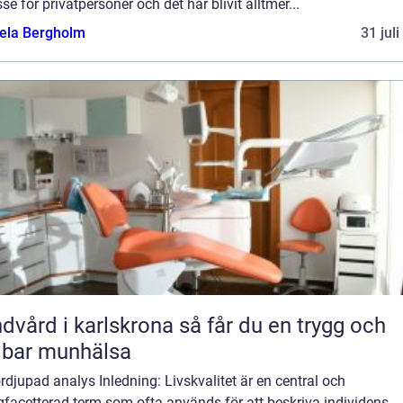
sse för privatpersoner och det har blivit alltmer...
ela Bergholm
31 jul
rd i karlskrona så får du en trygg och
lbar munhälsa
rdjupad analys Inledning: Livskvalitet är en central och
facetterad term som ofta används för att beskriva individens