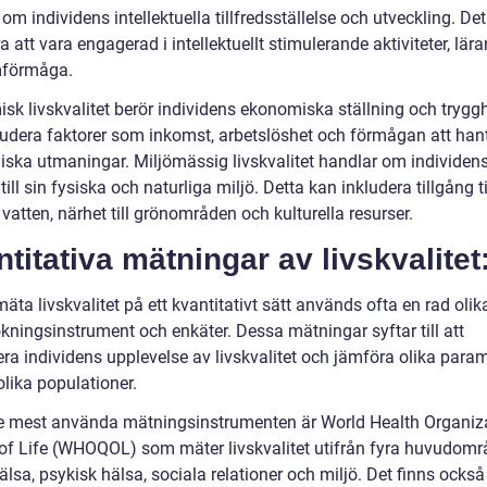
om individens intellektuella tillfredsställelse och utveckling. De
a att vara engagerad i intellektuellt stimulerande aktiviteter, lär
mförmåga.
sk livskvalitet berör individens ekonomiska ställning och tryggh
ludera faktorer som inkomst, arbetslöshet och förmågan att han
ska utmaningar. Miljömässig livskvalitet handlar om individen
 till sin fysiska och naturliga miljö. Detta kan inkludera tillgång ti
 vatten, närhet till grönområden och kulturella resurser.
titativa mätningar av livskvalitet
mäta livskvalitet på ett kvantitativt sätt används ofta en rad olik
kningsinstrument och enkäter. Dessa mätningar syftar till att
era individens upplevelse av livskvalitet och jämföra olika para
lika populationer.
e mest använda mätningsinstrumenten är World Health Organiz
 of Life (WHOQOL) som mäter livskvalitet utifrån fyra huvudomr
älsa, psykisk hälsa, sociala relationer och miljö. Det finns också 