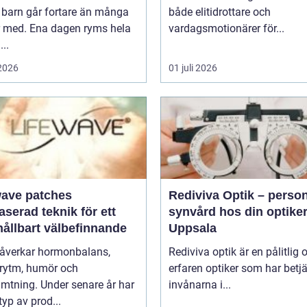
 barn går fortare än många
både elitidrottare och
r med. Ena dagen ryms hela
vardagsmotionärer för...
...
 2026
01 juli 2026
wave patches
Rediviva Optik – person
aserad teknik för ett
synvård hos din optiker
hållbart välbefinnande
Uppsala
påverkar hormonbalans,
Rediviva optik är en pålitlig 
rytm, humör och
erfaren optiker som har betj
mtning. Under senare år har
invånarna i...
typ av prod...