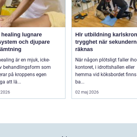
ealing lugnare
Hlr utbildning karlskro
system och djupare
trygghet när sekundern
hämtning
räknas
healing är en mjuk, icke-
När någon plötsligt faller ih
iv behandlingsform som
kontoret, i idrottshallen eller
erar på kroppens egen
hemma vid köksbordet finns
a att lä...
ba...
 2026
02 maj 2026