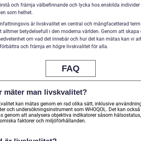
förstå och främja välbefinnande och lycka hos enskilda individer
en som helhet.
attningsvis är livskvalitet en central och mångfacetterad ter
vit alltmer betydelsefull i den moderna världen. Genom att skapa
medvetenhet om vad det innebär och hur det kan mätas kan vi ar
förbättra och främja en högre livskvalitet för alla.
FAQ
 mäter man livskvalitet?
kvalitet kan mätas genom en rad olika sätt, inklusive användnin
ter och undersökningsinstrument som WHOQOL. Det kan också
s genom att analysera objektiva indikatorer såsom hälsostatus,
omiska faktorer och miljöförhållanden.