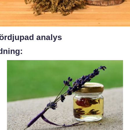
fördjupad analys
dning: