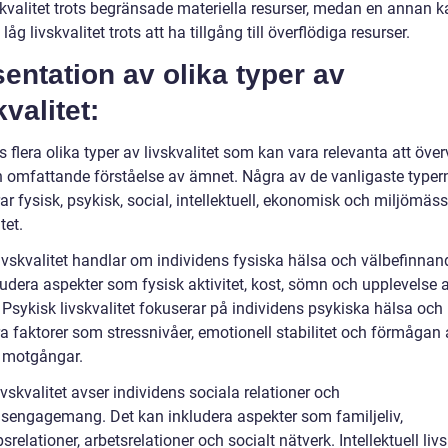
skvalitet trots begränsade materiella resurser, medan en annan k
låg livskvalitet trots att ha tillgång till överflödiga resurser.
entation av olika typer av
kvalitet:
s flera olika typer av livskvalitet som kan vara relevanta att öve
en omfattande förståelse av ämnet. Några av de vanligaste typer
ar fysisk, psykisk, social, intellektuell, ekonomisk och miljömäss
tet.
livskvalitet handlar om individens fysiska hälsa och välbefinnan
ludera aspekter som fysisk aktivitet, kost, sömn och upplevelse 
 Psykisk livskvalitet fokuserar på individens psykiska hälsa och
a faktorer som stressnivåer, emotionell stabilitet och förmågan 
 motgångar.
ivskvalitet avser individens sociala relationer och
sengagemang. Det kan inkludera aspekter som familjeliv,
relationer, arbetsrelationer och socialt nätverk. Intellektuell livs