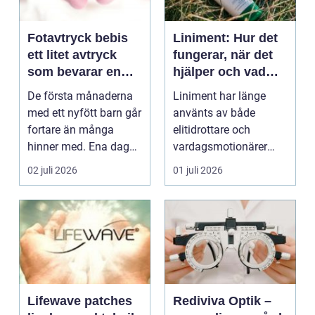
Fotavtryck bebis
Liniment: Hur det
ett litet avtryck
fungerar, när det
som bevarar en
hjälper och vad
stor stund
man bör tänka på
De första månaderna
Liniment har länge
med ett nyfött barn går
använts av både
fortare än många
elitidrottare och
hinner med. Ena dagen
vardagsmotionärer
ryms hela foten i...
för...
02 juli 2026
01 juli 2026
Lifewave patches
Rediviva Optik –