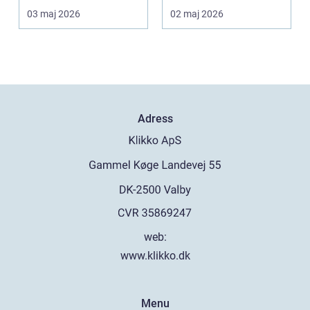
egen förmåga att lä...
finns det ba...
03 maj 2026
02 maj 2026
Adress
web:
www.klikko.dk
Menu