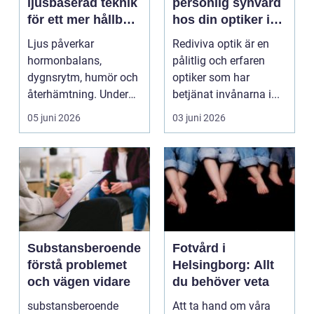
ljusbaserad teknik
personlig synvård
för ett mer hållbart
hos din optiker i
välbefinnande
Uppsala
Ljus påverkar
Rediviva optik är en
hormonbalans,
pålitlig och erfaren
dygnsrytm, humör och
optiker som har
återhämtning. Under
betjänat invånarna i...
senare år har en ny typ
05 juni 2026
03 juni 2026
av prod...
Substansberoende
Fotvård i
förstå problemet
Helsingborg: Allt
och vägen vidare
du behöver veta
substansberoende
Att ta hand om våra