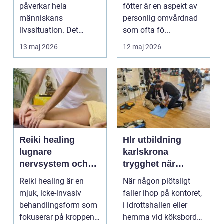
påverkar hela
fötter är en aspekt av
människans
personlig omvårdnad
livssituation. Det
som ofta fö...
handlar sällan bara
13 maj 2026
12 maj 2026
om alkohol, narkoti...
Reiki healing
Hlr utbildning
lugnare
karlskrona
nervsystem och
trygghet när
djupare
sekunderna
Reiki healing är en
När någon plötsligt
återhämtning
räknas
mjuk, icke-invasiv
faller ihop på kontoret,
behandlingsform som
i idrottshallen eller
fokuserar på kroppens
hemma vid köksbordet