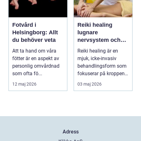
Fotvård i
Reiki healing
Helsingborg: Allt
lugnare
du behöver veta
nervsystem och
djupare
Att ta hand om våra
Reiki healing är en
återhämtning
fötter är en aspekt av
mjuk, icke-invasiv
personlig omvårdnad
behandlingsform som
som ofta fö...
fokuserar på kroppens
egen förmåga att lä...
12 maj 2026
03 maj 2026
Adress