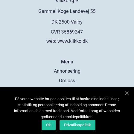
web:
www.klikko.dk
Menu
Annonsering
Om oss
Cookies
På vores website bruges cookies til at huske dine indstillinger,
Kontakta oss
statistik og personalisering af indhold og annoncer. Denne
Sitemap
information deles med tredjepart. Ved fortsat brug af websiden
godkender du cookiepolitikken.
Ok
Privatlivspolitik