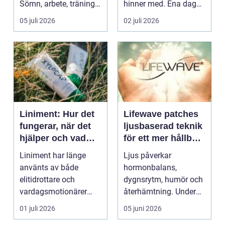
Sömn, arbete, träning
hinner med. Ena dagen
och humör ...
ryms hela foten i...
05 juli 2026
02 juli 2026
Liniment: Hur det
Lifewave patches
fungerar, när det
ljusbaserad teknik
hjälper och vad
för ett mer hållbart
man bör tänka på
välbefinnande
Liniment har länge
Ljus påverkar
använts av både
hormonbalans,
elitidrottare och
dygnsrytm, humör och
vardagsmotionärer
återhämtning. Under
för...
senare år har en ny typ
01 juli 2026
05 juni 2026
av prod...