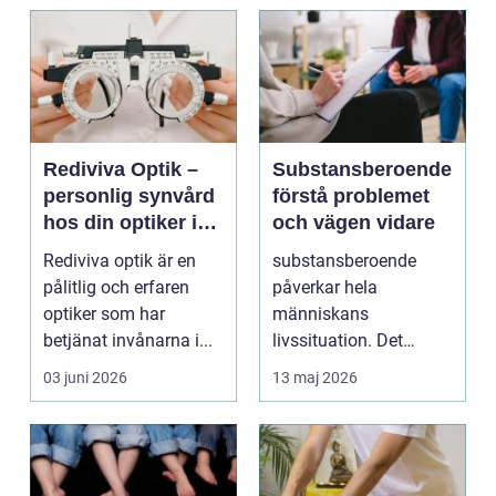
Rediviva Optik –
Substansberoende
personlig synvård
förstå problemet
hos din optiker i
och vägen vidare
Uppsala
Rediviva optik är en
substansberoende
pålitlig och erfaren
påverkar hela
optiker som har
människans
betjänat invånarna i...
livssituation. Det
handlar sällan bara
03 juni 2026
13 maj 2026
om alkohol, narkoti...