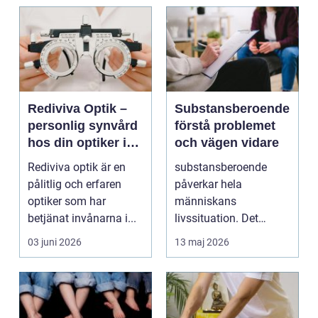
Rediviva Optik –
Substansberoende
personlig synvård
förstå problemet
hos din optiker i
och vägen vidare
Uppsala
Rediviva optik är en
substansberoende
pålitlig och erfaren
påverkar hela
optiker som har
människans
betjänat invånarna i...
livssituation. Det
handlar sällan bara
03 juni 2026
13 maj 2026
om alkohol, narkoti...