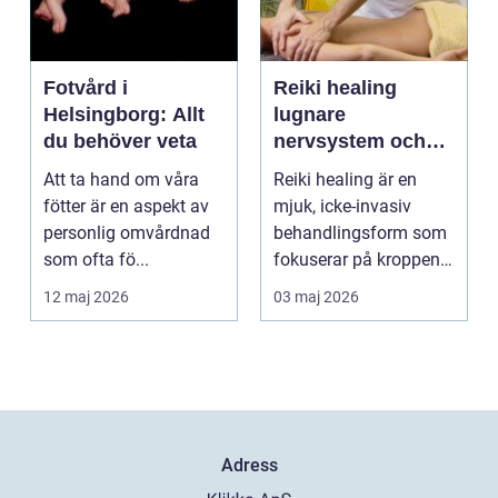
Fotvård i
Reiki healing
Helsingborg: Allt
lugnare
du behöver veta
nervsystem och
djupare
Att ta hand om våra
Reiki healing är en
återhämtning
fötter är en aspekt av
mjuk, icke-invasiv
personlig omvårdnad
behandlingsform som
som ofta fö...
fokuserar på kroppens
egen förmåga att lä...
12 maj 2026
03 maj 2026
Adress