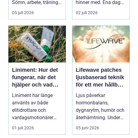
Sömn, arbete, träning
hinner med. Ena dagen
och humör ...
ryms hela foten i...
05 juli 2026
02 juli 2026
Liniment: Hur det
Lifewave patches
fungerar, när det
ljusbaserad teknik
hjälper och vad
för ett mer hållbart
man bör tänka på
välbefinnande
Liniment har länge
Ljus påverkar
använts av både
hormonbalans,
elitidrottare och
dygnsrytm, humör och
vardagsmotionärer
återhämtning. Under
för...
senare år har en ny typ
01 juli 2026
05 juni 2026
av prod...