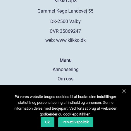
web:
www.klikko.dk
Menu
Annonsering
Om oss
Cookies
På vores website bruges cookies til at huske dine indstillinger,
Kontakta oss
statistik og personalisering af indhold og annoncer. Denne
Sitemap
information deles med tredjepart. Ved fortsat brug af websiden
godkender du cookiepolitikken.
Ok
Privatlivspolitik