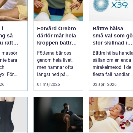
 i
Fotvård Örebro
Bättre hälsa
g så
därför mår hela
små val som gö
u rätt
kroppen bättre
stor skillnad i
ling för
av friska fötter
vardagen
ll massör
Fötterna bär oss
Bättre hälsa handla
ch själ
inte bara
genom hela livet,
sällan om en enda
ch
men hamnar ofta
mirakelmetod. I de
yx. För
längst ned på
flesta fall handlar
 Linköping
prioriteringslistan.
det om många små
026
01 maj 2026
03 april 2026
ge ett
Många söker hj...
medv...