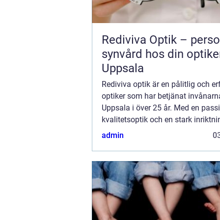
Rediviva Optik – perso
synvård hos din optiker
Uppsala
Rediviva optik är en pålitlig och er
optiker som har betjänat invånarna
Uppsala i över 25 år. Med en passi
kvalitetsoptik och en stark inriktn
personlig service har de etablerat
admin
03
e...