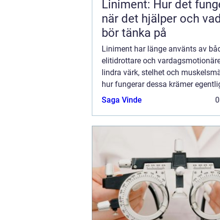
Liniment: Hur det fung
när det hjälper och v
bör tänka på
Liniment har länge använts av bå
elitidrottare och vardagsmotionärer
lindra värk, stelhet och muskelsm
hur fungerar dessa krämer egentli
innehåller de och när passar de b&
Saga Vinde
0