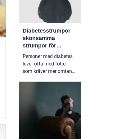
Diabetesstrumpor
skonsamma
strumpor för
känsliga fötter
Personer med diabetes
lever ofta med fötter
som kräver mer omtanke
än andras. Nedsatt
känsel, sämre
blodcirkulation och
långsammare läkning
gör att små skavsår kan
bli stora problem. Här
spelar rätt strumpor en
större roll än många tror.
05 mars 2026