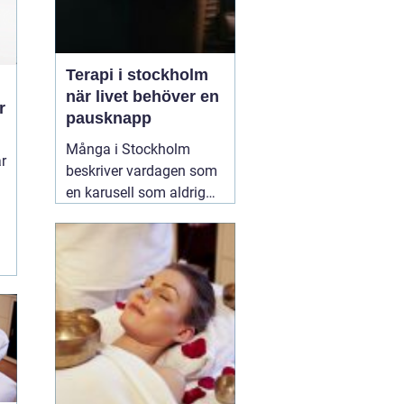
Terapi i stockholm
när livet behöver en
r
pausknapp
Många i Stockholm
r
beskriver vardagen som
en karusell som aldrig
stannar. Jobb, relationer,
familj, pendling, sociala
,
krav samtidigt som
kroppen signalerar att
något inte är i balans. I
den här miljön söker allt
fler
02 mars 2026