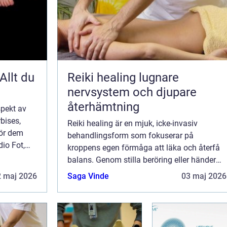
Allt du
Reiki healing lugnare
nervsystem och djupare
återhämtning
spekt av
bises,
Reiki healing är en mjuk, icke-invasiv
för dem
behandlingsform som fokuserar på
dio Fot,
kroppens egen förmåga att läka och återfå
balans. Genom stilla beröring eller händer
strax ovanför kroppen skapas utrymme för
2 maj 2026
Saga Vinde
03 maj 2026
nervsystemet att varva ner. Många beskriver
en känsl...