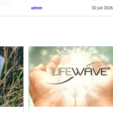
Ett fotavtryck bebis fångar just den där
admin
02 juli 2026
flyktiga stunden och gör den konkr...