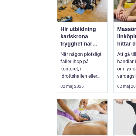
Hlr utbildning
Massör
karlskrona
linköpin
trygghet när
hittar d
sekunderna
behand
När någon plötsligt
Att gå ti
räknas
kropp o
faller ihop på
handlar 
kontoret, i
om lyx o
idrottshallen eller
vardagsl
hemma vid
många i
02 maj 2026
02 maj 2
köksbordet finns det
är massa
ba...
kon...