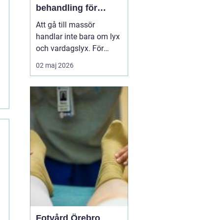
behandling för
kropp och själ
Att gå till massör
handlar inte bara om lyx
och vardagslyx. För
många i Linköping är
02 maj 2026
massage ett konkret sätt
att minska smärta,
hantera stress och orka
mer i vardagen. Med rätt
massör kan spända
axlar mjukna, huvudvärk
lätta och kroppen
kännas både ...
Fotvård Örebro