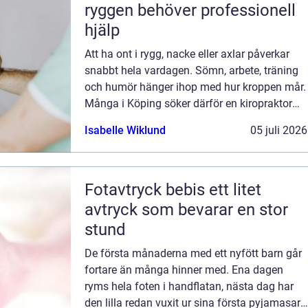
ryggen behöver professionell
hjälp
Att ha ont i rygg, nacke eller axlar påverkar
snabbt hela vardagen. Sömn, arbete, träning
och humör hänger ihop med hur kroppen mår.
Många i Köping söker därför en kiropraktor
Köping när värken inte längre går över av sig
Isabelle Wiklund
05 juli 2026
själv, eller när återkommand...
Fotavtryck bebis ett litet
avtryck som bevarar en stor
stund
De första månaderna med ett nyfött barn går
fortare än många hinner med. Ena dagen
ryms hela foten i handflatan, nästa dag har
den lilla redan vuxit ur sina första pyjamasar.