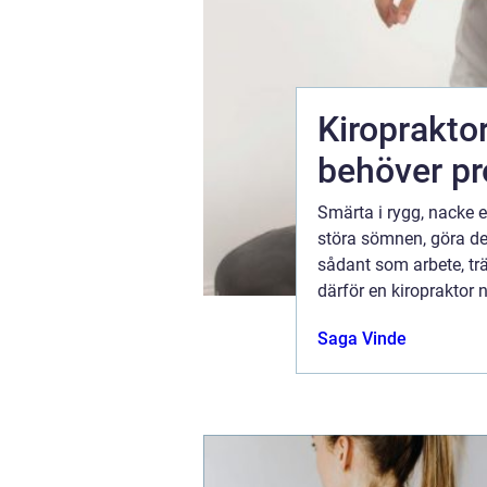
Kiroprakto
behöver pr
er, hur vi
Smärta i rygg, nacke e
människor
störa sömnen, göra det
 i
sådant som arbete, tr
ydlig
därför en kiropraktor n
i längden. Nedan följer en ...
07 juli 2026
Saga Vinde