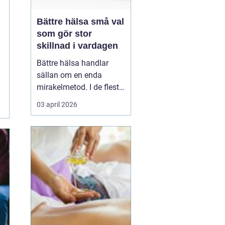
Bättre hälsa små val
som gör stor
skillnad i vardagen
Bättre hälsa handlar
sällan om en enda
mirakelmetod. I de flesta
fall handlar det om
03 april 2026
många små, medvetna
val som tillsammans
skapar en starkare
kropp, ett lugnare sinne
och mer energi över till
livet i stort. När kost,
rörelse, återhämtning
och ljusm...