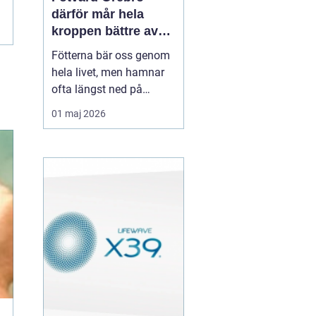
därför mår hela
kroppen bättre av
friska fötter
Fötterna bär oss genom
hela livet, men hamnar
ofta längst ned på
prioriteringslistan.
01 maj 2026
Många söker hjälp först
när problemen redan gör
ont: spruckna hälar,
nageltrång eller envisa
förhårdnader.
Professionell fotvård i
Örebro med omnejd kan
både lösa a...