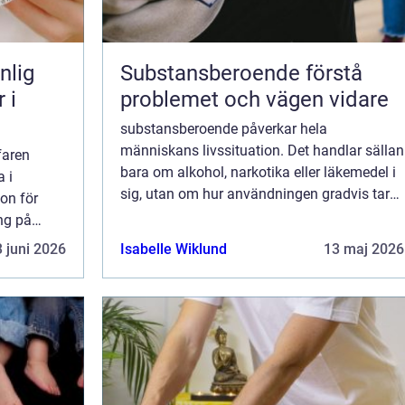
nlig
Substansberoende förstå
 i
problemet och vägen vidare
substansberoende påverkar hela
människans livssituation. Det handlar sällan
faren
bara om alkohol, narkotika eller läkemedel i
 i
sig, utan om hur användningen gradvis tar
on för
över vardagen. Relationer slits, hälsan
ing på
försämras och fokus flyttas från sådant
 sig som
 juni 2026
Isabelle Wiklund
13 maj 2026
som tid...