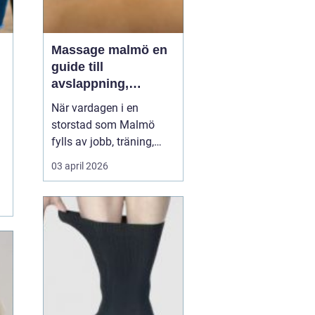
Massage malmö en
guide till
avslappning,
smärtlindring och
När vardagen i en
återhämtning
storstad som Malmö
fylls av jobb, träning,
familj och ständigt brus,
03 april 2026
söker många en paus
som verkligen gör
skillnad. Massage har
gått från att ses som lyx
till att bli en viktig del av
vardaglig hälsa.
Forskning visar att
regelbunde...