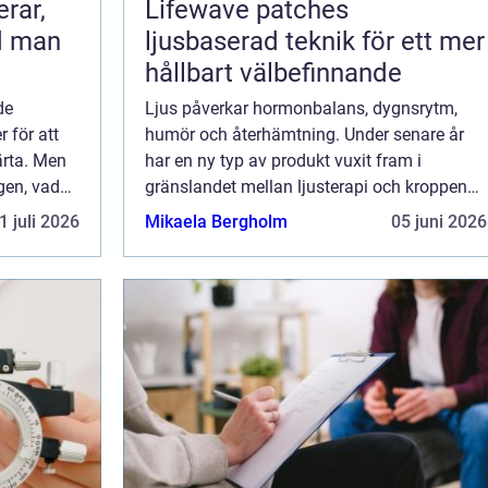
erar,
Lifewave patches
ad man
ljusbaserad teknik för ett mer
hållbart välbefinnande
de
Ljus påverkar hormonbalans, dygnsrytm,
 för att
humör och återhämtning. Under senare år
ärta. Men
har en ny typ av produkt vuxit fram i
gen, vad
gränslandet mellan ljusterapi och kroppens
...
egen biologi: Lifewave patches. De är små
1 juli 2026
Mikaela Bergholm
05 juni 2026
självhäftande plåster som används på
huden och s...