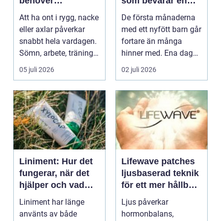
behöver
som bevarar en
professionell hjälp
stor stund
Att ha ont i rygg, nacke
De första månaderna
eller axlar påverkar
med ett nyfött barn går
snabbt hela vardagen.
fortare än många
Sömn, arbete, träning
hinner med. Ena dagen
och humör ...
ryms hela foten i...
05 juli 2026
02 juli 2026
Liniment: Hur det
Lifewave patches
fungerar, när det
ljusbaserad teknik
hjälper och vad
för ett mer hållbart
man bör tänka på
välbefinnande
Liniment har länge
Ljus påverkar
använts av både
hormonbalans,