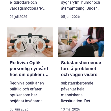
elitidrottare och
dygnsrytm, humör och
vardagsmotionärer
återhämtning. Under
för...
senare år har en ny typ
01 juli 2026
05 juni 2026
av prod...
Rediviva Optik –
Substansberoende
personlig synvård
förstå problemet
hos din optiker i
och vägen vidare
Uppsala
Rediviva optik är en
substansberoende
pålitlig och erfaren
påverkar hela
optiker som har
människans
betjänat invånarna i...
livssituation. Det
handlar sällan bara
03 juni 2026
13 maj 2026