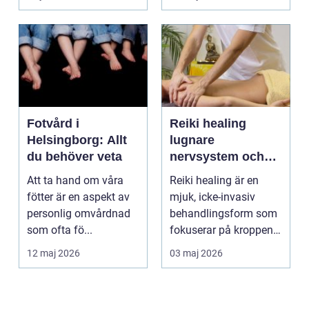
om alkohol, narkoti...
Fotvård i
Reiki healing
Helsingborg: Allt
lugnare
du behöver veta
nervsystem och
djupare
Att ta hand om våra
Reiki healing är en
återhämtning
fötter är en aspekt av
mjuk, icke-invasiv
personlig omvårdnad
behandlingsform som
som ofta fö...
fokuserar på kroppens
egen förmåga att lä...
12 maj 2026
03 maj 2026