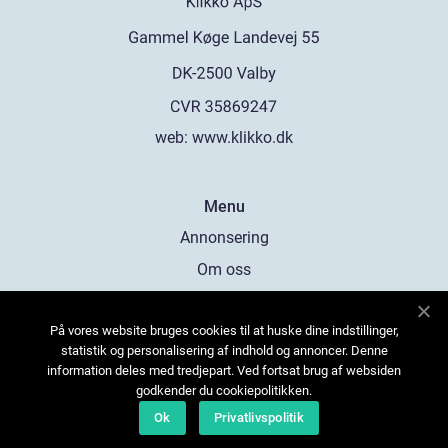
web:
www.klikko.dk
Menu
Annonsering
Om oss
Cookies
På vores website bruges cookies til at huske dine indstillinger,
Kontakta oss
statistik og personalisering af indhold og annoncer. Denne
Sitemap
information deles med tredjepart. Ved fortsat brug af websiden
godkender du cookiepolitikken.
Ok
Privatlivspolitik