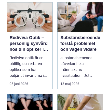
Rediviva Optik –
Substansberoende
personlig synvård
förstå problemet
hos din optiker i
och vägen vidare
Uppsala
Rediviva optik är en
substansberoende
pålitlig och erfaren
påverkar hela
optiker som har
människans
betjänat invånarna i...
livssituation. Det
handlar sällan bara
03 juni 2026
13 maj 2026
om alkohol, narkoti...