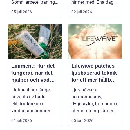
Sömn, arbete, träning
hinner med. Ena dagen
och humör ...
ryms hela foten i...
05 juli 2026
02 juli 2026
Liniment: Hur det
Lifewave patches
fungerar, när det
ljusbaserad teknik
hjälper och vad
för ett mer hållbart
man bör tänka på
välbefinnande
Liniment har länge
Ljus påverkar
använts av både
hormonbalans,
elitidrottare och
dygnsrytm, humör och
vardagsmotionärer
återhämtning. Under
för...
senare år har en ny typ
01 juli 2026
05 juni 2026
av prod...