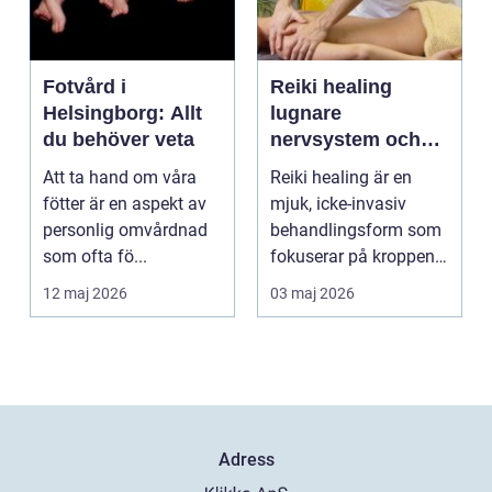
Fotvård i
Reiki healing
Helsingborg: Allt
lugnare
du behöver veta
nervsystem och
djupare
Att ta hand om våra
Reiki healing är en
återhämtning
fötter är en aspekt av
mjuk, icke-invasiv
personlig omvårdnad
behandlingsform som
som ofta fö...
fokuserar på kroppens
egen förmåga att lä...
12 maj 2026
03 maj 2026
Adress