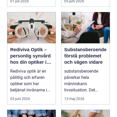
01 juli 2026
05 juni 2026
av prod...
Rediviva Optik –
Substansberoende
personlig synvård
förstå problemet
hos din optiker i
och vägen vidare
Uppsala
Rediviva optik är en
substansberoende
pålitlig och erfaren
påverkar hela
optiker som har
människans
betjänat invånarna i...
livssituation. Det
handlar sällan bara
03 juni 2026
13 maj 2026
om alkohol, narkoti...