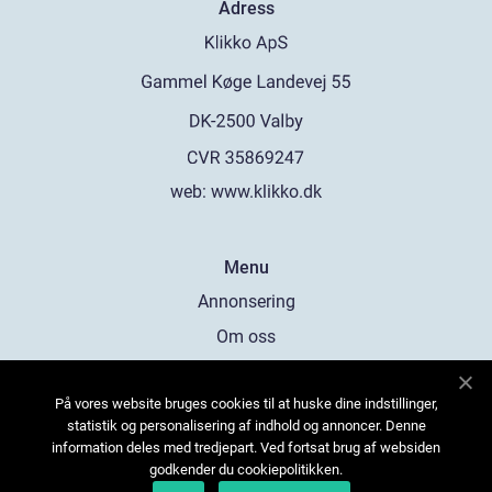
Adress
web:
www.klikko.dk
Menu
Annonsering
Om oss
Cookies
På vores website bruges cookies til at huske dine indstillinger,
Kontakta oss
statistik og personalisering af indhold og annoncer. Denne
Sitemap
information deles med tredjepart. Ved fortsat brug af websiden
godkender du cookiepolitikken.