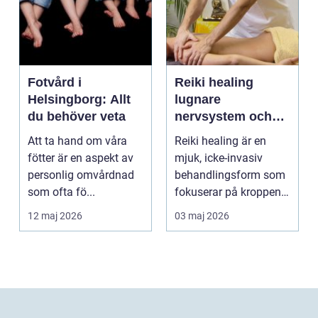
Fotvård i
Reiki healing
Helsingborg: Allt
lugnare
du behöver veta
nervsystem och
djupare
Att ta hand om våra
Reiki healing är en
återhämtning
fötter är en aspekt av
mjuk, icke-invasiv
personlig omvårdnad
behandlingsform som
som ofta fö...
fokuserar på kroppens
egen förmåga att lä...
12 maj 2026
03 maj 2026