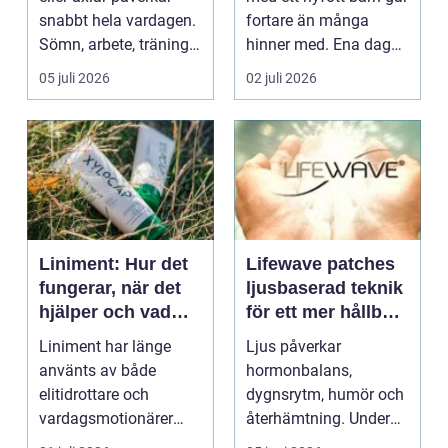
snabbt hela vardagen.
fortare än många
Sömn, arbete, träning
hinner med. Ena dagen
och humör ...
ryms hela foten i...
05 juli 2026
02 juli 2026
Liniment: Hur det
Lifewave patches
fungerar, när det
ljusbaserad teknik
hjälper och vad
för ett mer hållbart
man bör tänka på
välbefinnande
Liniment har länge
Ljus påverkar
använts av både
hormonbalans,
elitidrottare och
dygnsrytm, humör och
vardagsmotionärer
återhämtning. Under
för...
senare år har en ny typ