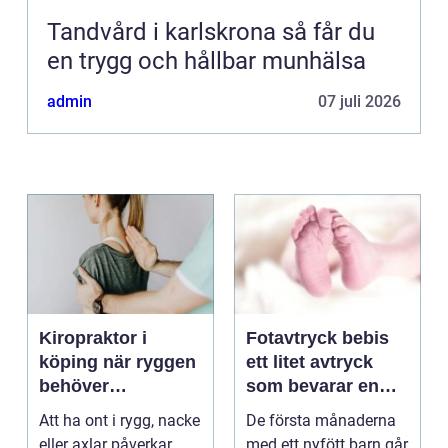
Tandvård i karlskrona så får du
en trygg och hållbar munhälsa
admin
07 juli 2026
Kiropraktor i
Fotavtryck bebis
köping när ryggen
ett litet avtryck
behöver
som bevarar en
professionell hjälp
stor stund
Att ha ont i rygg, nacke
De första månaderna
eller axlar påverkar
med ett nyfött barn går