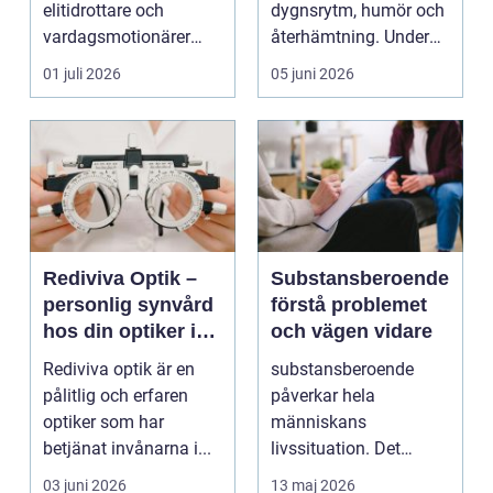
elitidrottare och
dygnsrytm, humör och
vardagsmotionärer
återhämtning. Under
för...
senare år har en ny typ
01 juli 2026
05 juni 2026
av prod...
Rediviva Optik –
Substansberoende
personlig synvård
förstå problemet
hos din optiker i
och vägen vidare
Uppsala
Rediviva optik är en
substansberoende
pålitlig och erfaren
påverkar hela
optiker som har
människans
betjänat invånarna i...
livssituation. Det
handlar sällan bara
03 juni 2026
13 maj 2026