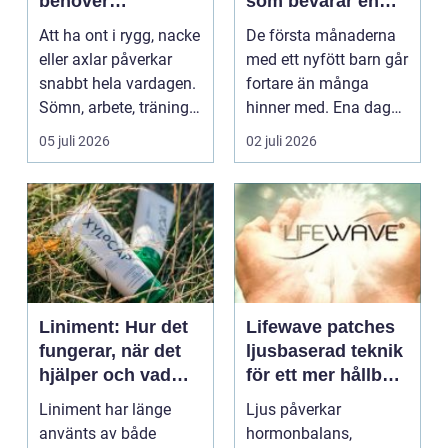
behöver
som bevarar en
professionell hjälp
stor stund
Att ha ont i rygg, nacke
De första månaderna
eller axlar påverkar
med ett nyfött barn går
snabbt hela vardagen.
fortare än många
Sömn, arbete, träning
hinner med. Ena dagen
och humör ...
ryms hela foten i...
05 juli 2026
02 juli 2026
Liniment: Hur det
Lifewave patches
fungerar, när det
ljusbaserad teknik
hjälper och vad
för ett mer hållbart
man bör tänka på
välbefinnande
Liniment har länge
Ljus påverkar
använts av både
hormonbalans,