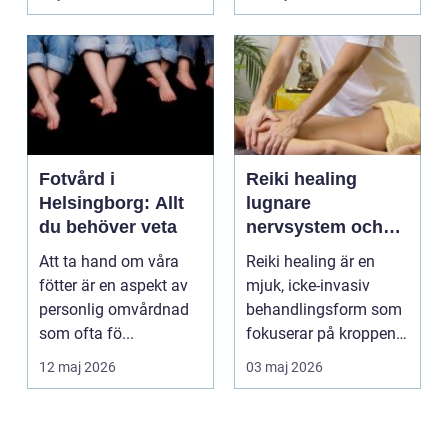
om alkohol, narkoti...
Fotvård i
Reiki healing
Helsingborg: Allt
lugnare
du behöver veta
nervsystem och
djupare
Att ta hand om våra
Reiki healing är en
återhämtning
fötter är en aspekt av
mjuk, icke-invasiv
personlig omvårdnad
behandlingsform som
som ofta fö...
fokuserar på kroppens
egen förmåga att lä...
12 maj 2026
03 maj 2026