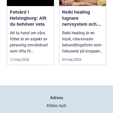
Fotvård i
Reiki healing
Helsingborg: Allt
lugnare
du behöver veta
nervsystem och
djupare
Att ta hand om våra
Reiki healing är en
återhämtning
fötter är en aspekt av
mjuk, icke-invasiv
personlig omvårdnad
behandlingsform som
som ofta fö...
fokuserar på kroppens
egen förmåga att lä...
12 maj 2026
03 maj 2026
Adress