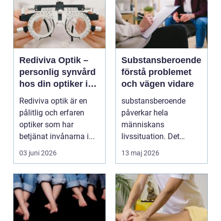
Rediviva Optik –
Substansberoende
personlig synvård
förstå problemet
hos din optiker i
och vägen vidare
Uppsala
Rediviva optik är en
substansberoende
pålitlig och erfaren
påverkar hela
optiker som har
människans
betjänat invånarna i...
livssituation. Det
handlar sällan bara
03 juni 2026
13 maj 2026
om alkohol, narkoti...