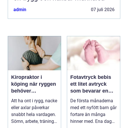
admin
07 juli 2026
Kiropraktor i
Fotavtryck bebis
köping när ryggen
ett litet avtryck
behöver
som bevarar en
professionell hjälp
stor stund
Att ha ont i rygg, nacke
De första månaderna
eller axlar påverkar
med ett nyfött barn går
snabbt hela vardagen.
fortare än många
Sömn, arbete, träning
hinner med. Ena dagen