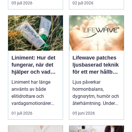
och humör ...
ryms hela foten i...
05 juli 2026
02 juli 2026
Liniment: Hur det
Lifewave patches
fungerar, när det
ljusbaserad teknik
hjälper och vad
för ett mer hållbart
man bör tänka på
välbefinnande
Liniment har länge
Ljus påverkar
använts av både
hormonbalans,
elitidrottare och
dygnsrytm, humör och
vardagsmotionärer
återhämtning. Under
för...
senare år har en ny typ
01 juli 2026
05 juni 2026
av prod...