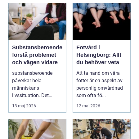
Substansberoende
Fotvård i
förstå problemet
Helsingborg: Allt
och vägen vidare
du behöver veta
substansberoende
Att ta hand om våra
påverkar hela
fötter är en aspekt av
människans
personlig omvårdnad
livssituation. Det
som ofta fö...
handlar sällan bara
13 maj 2026
12 maj 2026
om alkohol, narkoti...