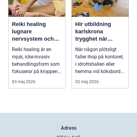
Reiki healing
Hlr utbildning
lugnare
karlskrona
nervsystem och
trygghet när
djupare
sekunderna
Reiki healing är en
När någon plötsligt
återhämtning
räknas
mjuk, icke-invasiv
faller ihop på kontoret,
behandlingsform som
i idrottshallen eller
fokuserar på kroppens
hemma vid köksbordet
egen förmåga att lä...
finns det ba...
03 maj 2026
02 maj 2026
Adress