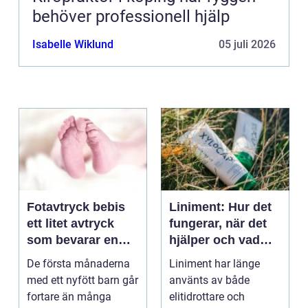
behöver professionell hjälp
Isabelle Wiklund
05 juli 2026
Fotavtryck bebis
Liniment: Hur det
ett litet avtryck
fungerar, när det
som bevarar en
hjälper och vad
stor stund
man bör tänka på
De första månaderna
Liniment har länge
med ett nyfött barn går
använts av både
fortare än många
elitidrottare och