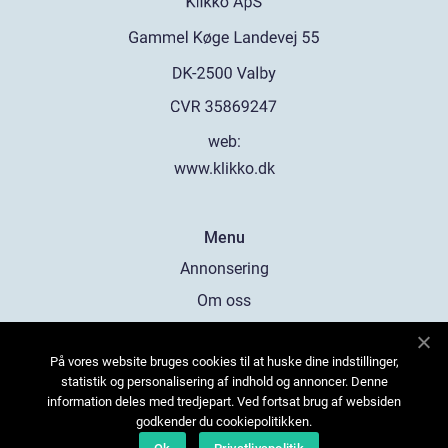
web:
www.klikko.dk
Menu
Annonsering
Om oss
Cookies
På vores website bruges cookies til at huske dine indstillinger,
Kontakta oss
statistik og personalisering af indhold og annoncer. Denne
Sitemap
information deles med tredjepart. Ved fortsat brug af websiden
godkender du cookiepolitikken.