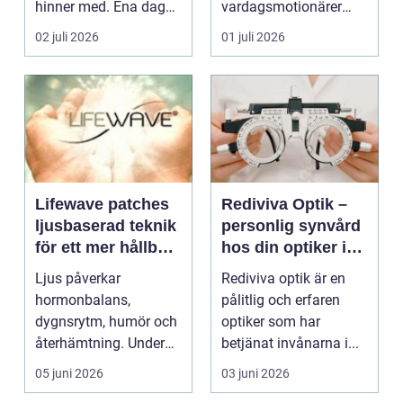
hinner med. Ena dagen
vardagsmotionärer
ryms hela foten i...
för...
02 juli 2026
01 juli 2026
Lifewave patches
Rediviva Optik –
ljusbaserad teknik
personlig synvård
för ett mer hållbart
hos din optiker i
välbefinnande
Uppsala
Ljus påverkar
Rediviva optik är en
hormonbalans,
pålitlig och erfaren
dygnsrytm, humör och
optiker som har
återhämtning. Under
betjänat invånarna i...
senare år har en ny typ
05 juni 2026
03 juni 2026
av prod...