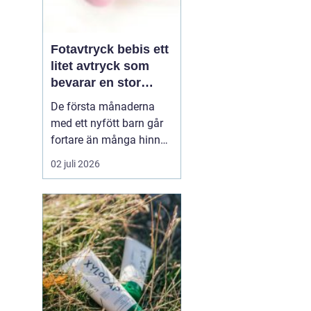
Fotavtryck bebis ett
litet avtryck som
bevarar en stor
stund
De första månaderna
med ett nyfött barn går
fortare än många hinner
med. Ena dagen ryms
02 juli 2026
hela foten i handflatan,
nästa dag har den lilla
redan vuxit ur sina första
pyjamasar.
Ett fotavtryck
bebis fångar
just den d...