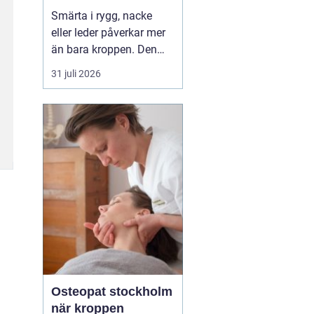
professionell hjälp
Smärta i rygg, nacke
eller leder påverkar mer
än bara kroppen. Den
kan störa sömnen, göra
31 juli 2026
det svårt att koncentrera
sig och sätta stopp för
sådant som arbete,
träning och vardagliga
sysslor. M...
Osteopat stockholm
när kroppen