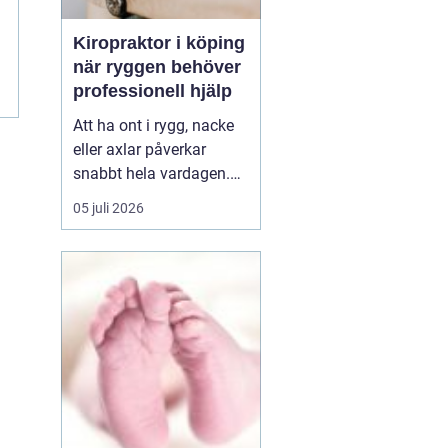
Kiropraktor i köping
när ryggen behöver
professionell hjälp
Att ha ont i rygg, nacke
eller axlar påverkar
snabbt hela vardagen.
Sömn, arbete, träning
05 juli 2026
och humör hänger ihop
med hur kroppen mår.
Många i Köping söker
därför en kiropraktor
Köping när värken inte
längre går över av sig
själv, eller när
återkommand...