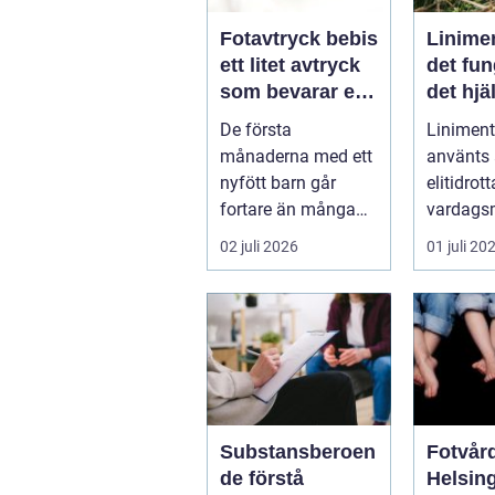
Fotavtryck bebis
Linime
ett litet avtryck
det fun
som bevarar en
det hjä
stor stund
vad ma
De första
Liniment
tänka 
månaderna med ett
använts
nyfött barn går
elitidrot
fortare än många
vardags
hinner med. Ena
för...
02 juli 2026
01 juli 20
dagen ryms hela
foten i...
Substansberoen
Fotvård
de förstå
Helsin