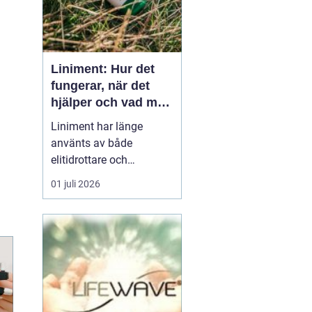
Liniment: Hur det
fungerar, när det
hjälper och vad man
bör tänka på
Liniment har länge
använts av både
elitidrottare och
vardagsmotionärer för
01 juli 2026
att lindra värk, stelhet
och muskelsmärta. Men
hur fungerar dessa
krämer egentligen, vad
innehåller de och när
passar de b&...