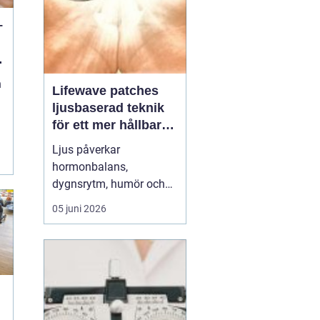
–
n
n
Lifewave patches
ljusbaserad teknik
för ett mer hållbart
välbefinnande
Ljus påverkar
hormonbalans,
dygnsrytm, humör och
återhämtning. Under
05 juni 2026
senare år har en ny typ
av produkt vuxit fram i
gränslandet mellan
ljusterapi och kroppens
egen biologi:
Lifewave
patches
. De är små