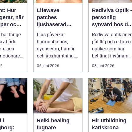
nt: Hur
Lifewave
Rediviva Optik 
gerar, när
patches
personlig
lper och
ljusbaserad
synvård hos di
n bör
teknik för ett
optiker i
 har länge
Ljus påverkar
Rediviva optik är e
på
mer hållbart
Uppsala
 av både
hormonbalans,
pålitlig och erfaren
välbefinnande
tare och
dygnsrytm, humör
optiker som har
motionärer
och återhämtning.
betjänat invånarna
Under senare år har
i...
26
05 juni 2026
03 juni 2026
en ny typ av prod...
 i
Reiki healing
Hlr utbildning
gborg:
lugnare
karlskrona