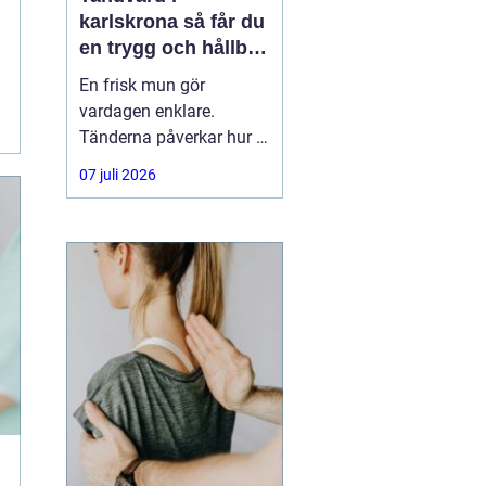
karlskrona så får du
en trygg och hållbar
munhälsa
En frisk mun gör
vardagen enklare.
Tänderna påverkar hur vi
äter, hur vi pratar och hur
07 juli 2026
trygga vi känner oss i
sociala situationer. När
människor söker
efter
tandvård Karlskrona
handlar