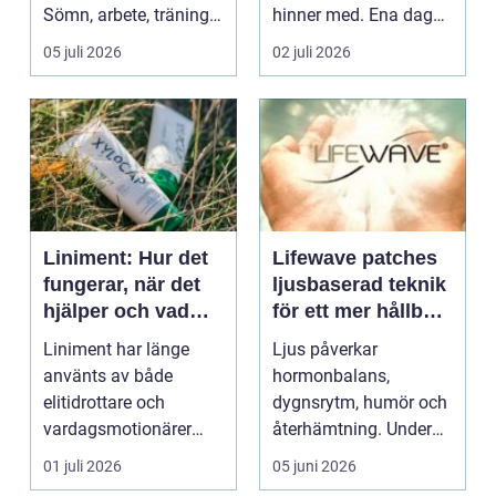
Sömn, arbete, träning
hinner med. Ena dagen
och humör ...
ryms hela foten i...
05 juli 2026
02 juli 2026
Liniment: Hur det
Lifewave patches
fungerar, när det
ljusbaserad teknik
hjälper och vad
för ett mer hållbart
man bör tänka på
välbefinnande
Liniment har länge
Ljus påverkar
använts av både
hormonbalans,
elitidrottare och
dygnsrytm, humör och
vardagsmotionärer
återhämtning. Under
för...
senare år har en ny typ
01 juli 2026
05 juni 2026
av prod...