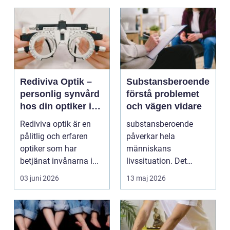
Rediviva Optik –
Substansberoende
personlig synvård
förstå problemet
hos din optiker i
och vägen vidare
Uppsala
Rediviva optik är en
substansberoende
pålitlig och erfaren
påverkar hela
optiker som har
människans
betjänat invånarna i...
livssituation. Det
handlar sällan bara
03 juni 2026
13 maj 2026
om alkohol, narkoti...