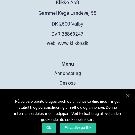
web:
www.klikko.dk
Menu
Annonsering
Om oss
Cookies
På vores website bruges cookies til at huske dine indstillinger,
Kontakta oss
statistik og personalisering af indhold og annoncer. Denne
Sitemap
information deles med tredjepart. Ved fortsat brug af websiden
godkender du cookiepolitikken.
Ok
Privatlivspolitik