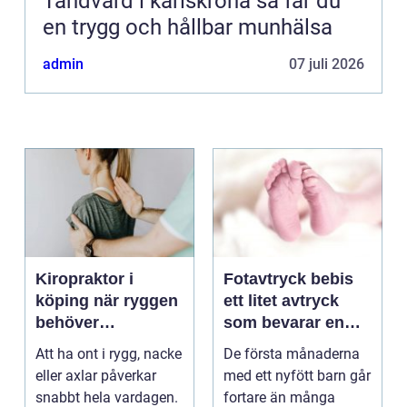
Tandvård i karlskrona så får du
en trygg och hållbar munhälsa
admin
07 juli 2026
Kiropraktor i
Fotavtryck bebis
köping när ryggen
ett litet avtryck
behöver
som bevarar en
professionell hjälp
stor stund
Att ha ont i rygg, nacke
De första månaderna
eller axlar påverkar
med ett nyfött barn går
snabbt hela vardagen.
fortare än många