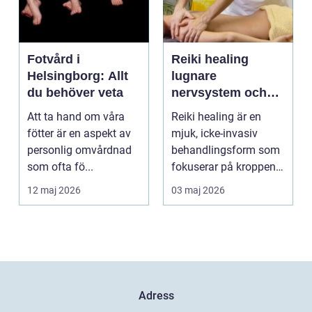
Fotvård i
Reiki healing
Helsingborg: Allt
lugnare
du behöver veta
nervsystem och
djupare
Att ta hand om våra
Reiki healing är en
återhämtning
fötter är en aspekt av
mjuk, icke-invasiv
personlig omvårdnad
behandlingsform som
som ofta fö...
fokuserar på kroppens
egen förmåga att lä...
12 maj 2026
03 maj 2026
Adress