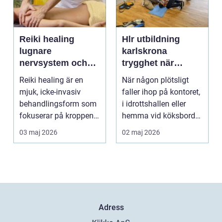
Reiki healing
Hlr utbildning
lugnare
karlskrona
nervsystem och
trygghet när
djupare
sekunderna
Reiki healing är en
När någon plötsligt
återhämtning
räknas
mjuk, icke-invasiv
faller ihop på kontoret,
behandlingsform som
i idrottshallen eller
fokuserar på kroppens
hemma vid köksbordet
egen förmåga att lä...
finns det ba...
03 maj 2026
02 maj 2026
Adress