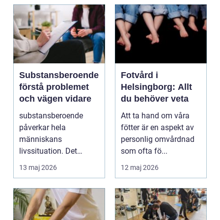
Substansberoende
Fotvård i
förstå problemet
Helsingborg: Allt
och vägen vidare
du behöver veta
substansberoende
Att ta hand om våra
påverkar hela
fötter är en aspekt av
människans
personlig omvårdnad
livssituation. Det
som ofta fö...
handlar sällan bara
13 maj 2026
12 maj 2026
om alkohol, narkoti...