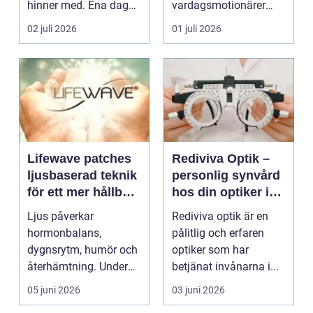
hinner med. Ena dagen
vardagsmotionärer
ryms hela foten i...
för...
02 juli 2026
01 juli 2026
Lifewave patches
Rediviva Optik –
ljusbaserad teknik
personlig synvård
för ett mer hållbart
hos din optiker i
välbefinnande
Uppsala
Ljus påverkar
Rediviva optik är en
hormonbalans,
pålitlig och erfaren
dygnsrytm, humör och
optiker som har
återhämtning. Under
betjänat invånarna i...
senare år har en ny typ
05 juni 2026
03 juni 2026
av prod...