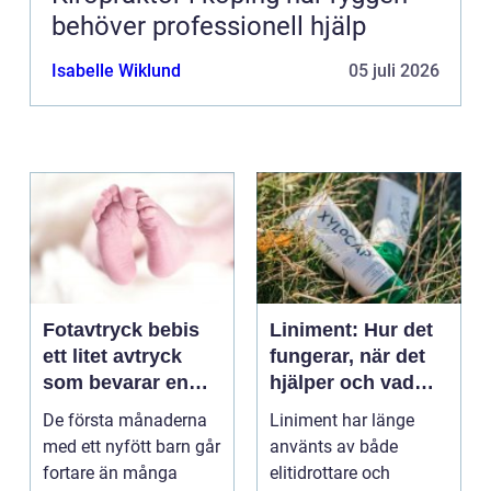
behöver professionell hjälp
Isabelle Wiklund
05 juli 2026
Fotavtryck bebis
Liniment: Hur det
ett litet avtryck
fungerar, när det
som bevarar en
hjälper och vad
stor stund
man bör tänka på
De första månaderna
Liniment har länge
med ett nyfött barn går
använts av både
fortare än många
elitidrottare och