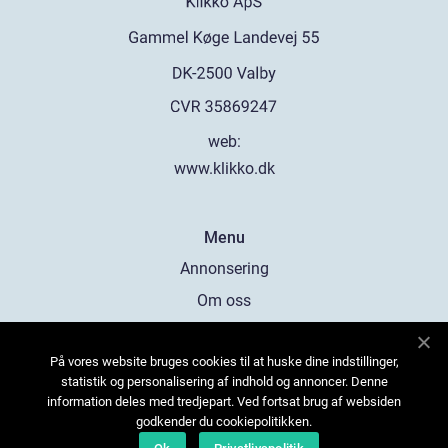
web:
www.klikko.dk
Menu
Annonsering
Om oss
Cookies
På vores website bruges cookies til at huske dine indstillinger,
Kontakta oss
statistik og personalisering af indhold og annoncer. Denne
Sitemap
information deles med tredjepart. Ved fortsat brug af websiden
godkender du cookiepolitikken.