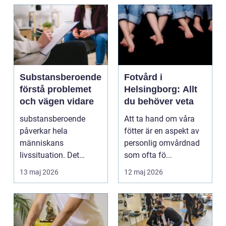
Substansberoende
Fotvård i
förstå problemet
Helsingborg: Allt
och vägen vidare
du behöver veta
substansberoende
Att ta hand om våra
påverkar hela
fötter är en aspekt av
människans
personlig omvårdnad
livssituation. Det
som ofta fö...
handlar sällan bara
13 maj 2026
12 maj 2026
om alkohol, narkoti...