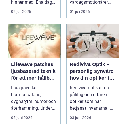
hinner med. Ena dagen
vardagsmotionärer
ryms hela foten i...
för...
02 juli 2026
01 juli 2026
Lifewave patches
Rediviva Optik –
ljusbaserad teknik
personlig synvård
för ett mer hållbart
hos din optiker i
välbefinnande
Uppsala
Ljus påverkar
Rediviva optik är en
hormonbalans,
pålitlig och erfaren
dygnsrytm, humör och
optiker som har
återhämtning. Under
betjänat invånarna i...
senare år har en ny typ
05 juni 2026
03 juni 2026
av prod...