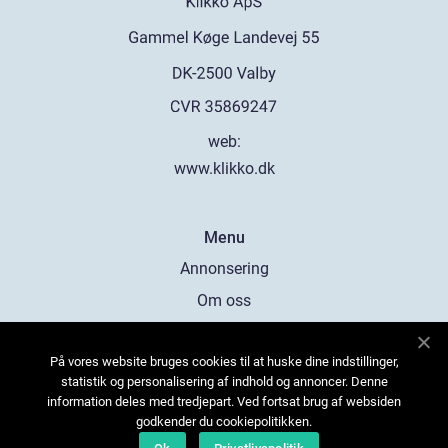
web:
www.klikko.dk
Menu
Annonsering
Om oss
Cookies
På vores website bruges cookies til at huske dine indstillinger,
Kontakta oss
statistik og personalisering af indhold og annoncer. Denne
Sitemap
information deles med tredjepart. Ved fortsat brug af websiden
godkender du cookiepolitikken.