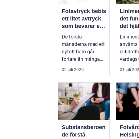
Fotavtryck bebis
Linime
ett litet avtryck
det fun
som bevarar en
det hjä
stor stund
vad ma
De första
Liniment
tänka 
månaderna med ett
använts
nyfött barn går
elitidrot
fortare än många
vardags
hinner med. Ena
för...
02 juli 2026
01 juli 20
dagen ryms hela
foten i...
Substansberoen
Fotvård
de förstå
Helsin