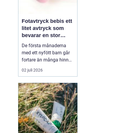
Fotavtryck bebis ett
litet avtryck som
bevarar en stor
stund
De första månaderna
med ett nyfött barn går
fortare än många hinner
med. Ena dagen ryms
02 juli 2026
hela foten i handflatan,
nästa dag har den lilla
redan vuxit ur sina första
pyjamasar.
Ett fotavtryck
bebis fångar
just den d...