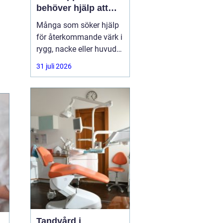
behöver hjälp att
hitta balans
Många som söker hjälp
för återkommande värk i
rygg, nacke eller huvud
har redan provat både
31 juli 2026
träning, vila och
smärtstillande utan att
besvären släpper. Där
någonstans uppstår ofta
intresset för osteopati.
Tandvård i