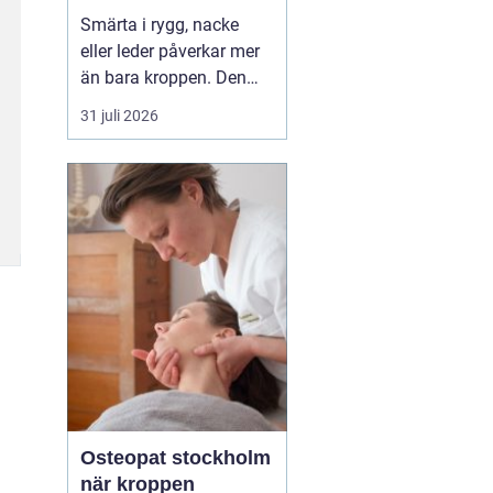
professionell hjälp
Smärta i rygg, nacke
eller leder påverkar mer
än bara kroppen. Den
kan störa sömnen, göra
31 juli 2026
det svårt att koncentrera
sig och sätta stopp för
sådant som arbete,
träning och vardagliga
sysslor. M...
Osteopat stockholm
när kroppen