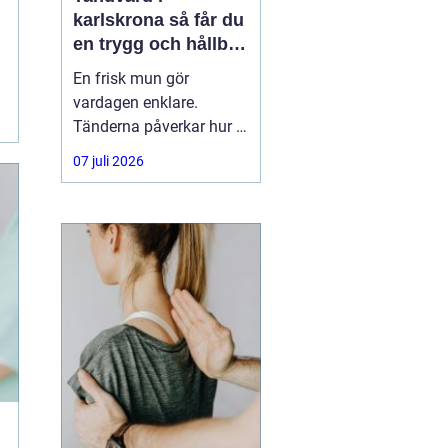
karlskrona så får du
en trygg och hållbar
munhälsa
En frisk mun gör
vardagen enklare.
Tänderna påverkar hur vi
äter, hur vi pratar och hur
07 juli 2026
trygga vi känner oss i
sociala situationer. När
människor söker
efter
tandvård Karlskrona
handlar