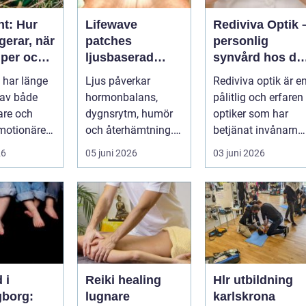
nt: Hur
Lifewave
Rediviva Optik 
gerar, när
patches
personlig
lper och
ljusbaserad
synvård hos di
n bör
teknik för ett
optiker i
 har länge
Ljus påverkar
Rediviva optik är e
på
mer hållbart
Uppsala
 av både
hormonbalans,
pålitlig och erfaren
välbefinnande
tare och
dygnsrytm, humör
optiker som har
motionärer
och återhämtning.
betjänat invånarna
Under senare år har
i...
26
05 juni 2026
03 juni 2026
en ny typ av prod...
 i
Reiki healing
Hlr utbildning
gborg:
lugnare
karlskrona