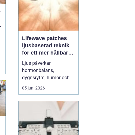
–
n
n
Lifewave patches
ljusbaserad teknik
för ett mer hållbart
välbefinnande
Ljus påverkar
hormonbalans,
dygnsrytm, humör och
återhämtning. Under
05 juni 2026
senare år har en ny typ
av produkt vuxit fram i
gränslandet mellan
ljusterapi och kroppens
egen biologi:
Lifewave
patches
. De är små