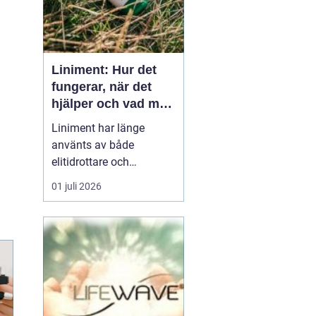
Liniment: Hur det
fungerar, när det
hjälper och vad man
bör tänka på
Liniment har länge
använts av både
elitidrottare och
vardagsmotionärer för
01 juli 2026
att lindra värk, stelhet
och muskelsmärta. Men
hur fungerar dessa
krämer egentligen, vad
innehåller de och när
passar de b&...