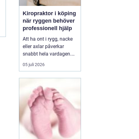
Kiropraktor i köping
när ryggen behöver
professionell hjälp
Att ha ont i rygg, nacke
eller axlar påverkar
snabbt hela vardagen.
Sömn, arbete, träning
05 juli 2026
och humör hänger ihop
med hur kroppen mår.
Många i Köping söker
därför en kiropraktor
Köping när värken inte
längre går över av sig
själv, eller när
återkommand...