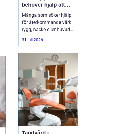
behöver hjälp att
hitta balans
Många som söker hjälp
för återkommande värk i
rygg, nacke eller huvud
har redan provat både
31 juli 2026
träning, vila och
smärtstillande utan att
besvären släpper. Där
någonstans uppstår ofta
intresset för osteopati.
Tandvård i