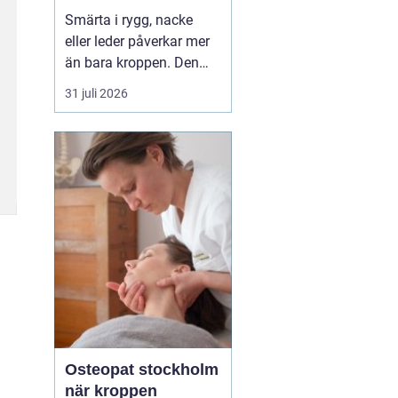
professionell hjälp
Smärta i rygg, nacke
eller leder påverkar mer
än bara kroppen. Den
kan störa sömnen, göra
31 juli 2026
det svårt att koncentrera
sig och sätta stopp för
sådant som arbete,
träning och vardagliga
sysslor. M...
Osteopat stockholm
när kroppen