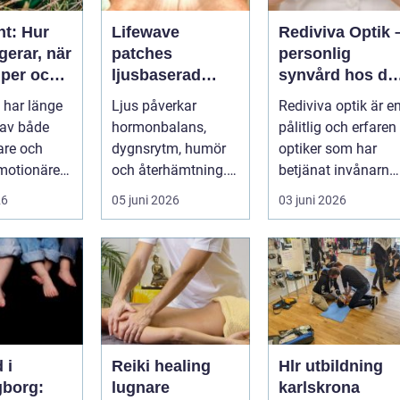
nt: Hur
Lifewave
Rediviva Optik 
gerar, när
patches
personlig
lper och
ljusbaserad
synvård hos di
n bör
teknik för ett
optiker i
 har länge
Ljus påverkar
Rediviva optik är e
på
mer hållbart
Uppsala
 av både
hormonbalans,
pålitlig och erfaren
välbefinnande
tare och
dygnsrytm, humör
optiker som har
motionärer
och återhämtning.
betjänat invånarna
Under senare år har
i...
26
05 juni 2026
03 juni 2026
en ny typ av prod...
 i
Reiki healing
Hlr utbildning
gborg:
lugnare
karlskrona