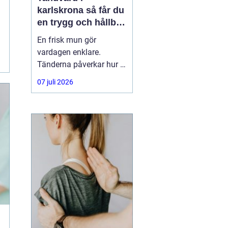
karlskrona så får du
en trygg och hållbar
munhälsa
En frisk mun gör
vardagen enklare.
Tänderna påverkar hur vi
äter, hur vi pratar och hur
07 juli 2026
trygga vi känner oss i
sociala situationer. När
människor söker
efter
tandvård Karlskrona
handlar