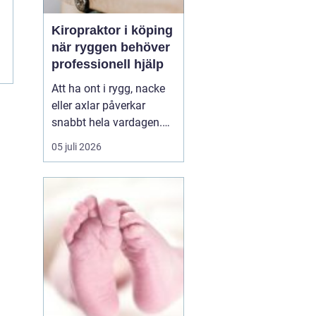
Kiropraktor i köping
när ryggen behöver
professionell hjälp
Att ha ont i rygg, nacke
eller axlar påverkar
snabbt hela vardagen.
Sömn, arbete, träning
05 juli 2026
och humör hänger ihop
med hur kroppen mår.
Många i Köping söker
därför en kiropraktor
Köping när värken inte
längre går över av sig
själv, eller när
återkommand...