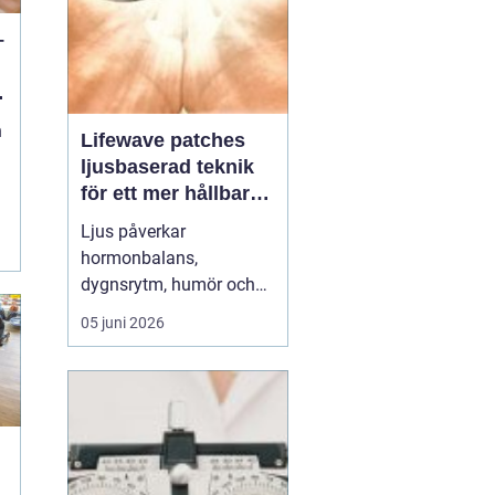
–
n
n
Lifewave patches
ljusbaserad teknik
för ett mer hållbart
välbefinnande
Ljus påverkar
hormonbalans,
dygnsrytm, humör och
återhämtning. Under
05 juni 2026
senare år har en ny typ
av produkt vuxit fram i
gränslandet mellan
ljusterapi och kroppens
egen biologi:
Lifewave
patches
. De är små