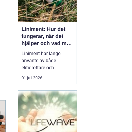
Liniment: Hur det
fungerar, när det
hjälper och vad man
bör tänka på
Liniment har länge
använts av både
elitidrottare och
vardagsmotionärer för
01 juli 2026
att lindra värk, stelhet
och muskelsmärta. Men
hur fungerar dessa
krämer egentligen, vad
innehåller de och när
passar de b&...