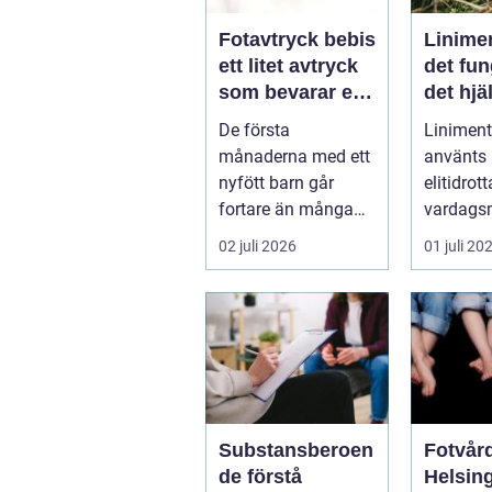
Fotavtryck bebis
Linime
ett litet avtryck
det fun
som bevarar en
det hjä
stor stund
vad ma
De första
Liniment
tänka 
månaderna med ett
använts
nyfött barn går
elitidrot
fortare än många
vardags
hinner med. Ena
för...
02 juli 2026
01 juli 20
dagen ryms hela
foten i...
Substansberoen
Fotvård
de förstå
Helsin