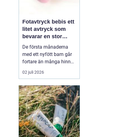
Fotavtryck bebis ett
litet avtryck som
bevarar en stor
stund
De första månaderna
med ett nyfött barn går
fortare än många hinner
med. Ena dagen ryms
02 juli 2026
hela foten i handflatan,
nästa dag har den lilla
redan vuxit ur sina första
pyjamasar.
Ett fotavtryck
bebis fångar
just den d...