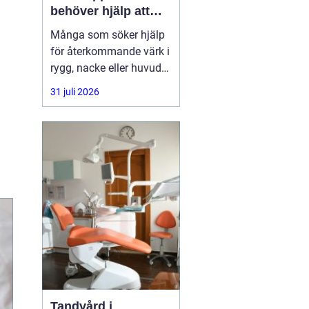
behöver hjälp att
hitta balans
Många som söker hjälp
för återkommande värk i
rygg, nacke eller huvud
har redan provat både
31 juli 2026
träning, vila och
smärtstillande utan att
besvären släpper. Där
någonstans uppstår ofta
intresset för osteopati.
Tandvård i