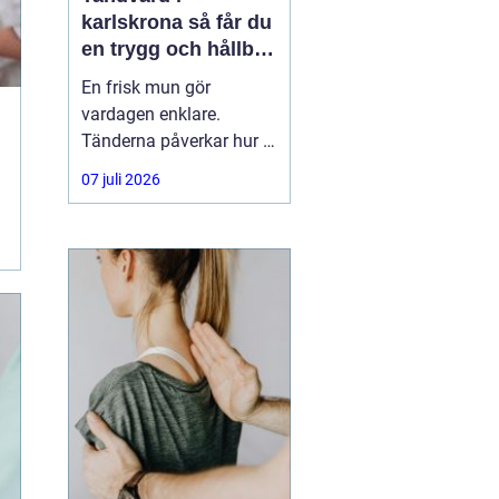
karlskrona så får du
en trygg och hållbar
munhälsa
En frisk mun gör
vardagen enklare.
Tänderna påverkar hur vi
äter, hur vi pratar och hur
07 juli 2026
trygga vi känner oss i
sociala situationer. När
människor söker
efter
tandvård Karlskrona
handlar