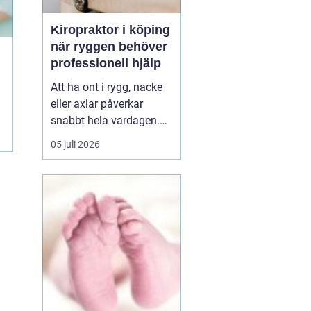
Kiropraktor i köping
när ryggen behöver
professionell hjälp
Att ha ont i rygg, nacke
eller axlar påverkar
snabbt hela vardagen.
Sömn, arbete, träning
05 juli 2026
och humör hänger ihop
med hur kroppen mår.
Många i Köping söker
därför en kiropraktor
Köping när värken inte
längre går över av sig
själv, eller när
återkommand...