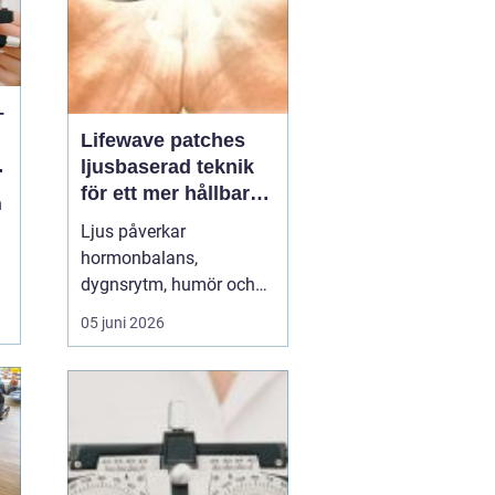
–
Lifewave patches
n
ljusbaserad teknik
för ett mer hållbart
n
välbefinnande
Ljus påverkar
hormonbalans,
dygnsrytm, humör och
återhämtning. Under
05 juni 2026
senare år har en ny typ
av produkt vuxit fram i
gränslandet mellan
ljusterapi och kroppens
egen biologi:
Lifewave
patches
. De är små