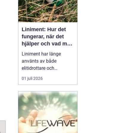
Liniment: Hur det
fungerar, när det
hjälper och vad man
bör tänka på
Liniment har länge
använts av både
elitidrottare och
vardagsmotionärer för
01 juli 2026
att lindra värk, stelhet
och muskelsmärta. Men
hur fungerar dessa
krämer egentligen, vad
innehåller de och när
passar de b&...