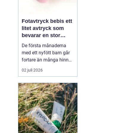
Fotavtryck bebis ett
litet avtryck som
bevarar en stor
stund
De första månaderna
med ett nyfött barn går
fortare än många hinner
med. Ena dagen ryms
02 juli 2026
hela foten i handflatan,
nästa dag har den lilla
redan vuxit ur sina första
pyjamasar.
Ett fotavtryck
bebis fångar
just den d...