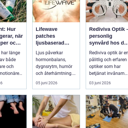
nt: Hur
Lifewave
Rediviva Optik 
gerar, när
patches
personlig
lper och
ljusbaserad
synvård hos di
n bör
teknik för ett
optiker i
 har länge
Ljus påverkar
Rediviva optik är e
på
mer hållbart
Uppsala
 av både
hormonbalans,
pålitlig och erfaren
välbefinnande
tare och
dygnsrytm, humör
optiker som har
motionärer
och återhämtning.
betjänat invånarna
Under senare år har
i...
26
05 juni 2026
03 juni 2026
en ny typ av prod...