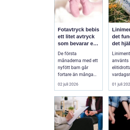
Fotavtryck bebis
Linime
ett litet avtryck
det fun
som bevarar en
det hjä
stor stund
vad ma
De första
Liniment
tänka 
månaderna med ett
använts
nyfött barn går
elitidrot
fortare än många
vardags
hinner med. Ena
för...
02 juli 2026
01 juli 20
dagen ryms hela
foten i...