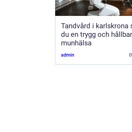
Tandvård i karlskrona så får
du en trygg och hållba
munhälsa
admin
0