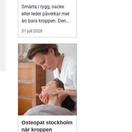
professionell hjälp
Smärta i rygg, nacke
eller leder påverkar mer
än bara kroppen. Den
kan störa sömnen, göra
31 juli 2026
det svårt att koncentrera
sig och sätta stopp för
sådant som arbete,
träning och vardagliga
sysslor. M...
Osteopat stockholm
när kroppen