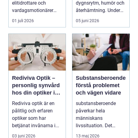
elitidrottare och
dygnsrytm, humör och
vardagsmotionärer
återhämtning. Under
för...
senare år har en ny typ
01 juli 2026
05 juni 2026
av prod...
Rediviva Optik –
Substansberoende
personlig synvård
förstå problemet
hos din optiker i
och vägen vidare
Uppsala
Rediviva optik är en
substansberoende
pålitlig och erfaren
påverkar hela
optiker som har
människans
betjänat invånarna i...
livssituation. Det
handlar sällan bara
03 juni 2026
13 maj 2026