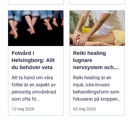
om alkohol, narkoti...
Fotvård i
Reiki healing
Helsingborg: Allt
lugnare
du behöver veta
nervsystem och
djupare
Att ta hand om våra
Reiki healing är en
återhämtning
fötter är en aspekt av
mjuk, icke-invasiv
personlig omvårdnad
behandlingsform som
som ofta fö...
fokuserar på kroppens
egen förmåga att lä...
12 maj 2026
03 maj 2026