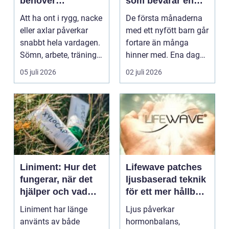
behöver
som bevarar en
professionell hjälp
stor stund
Att ha ont i rygg, nacke
De första månaderna
eller axlar påverkar
med ett nyfött barn går
snabbt hela vardagen.
fortare än många
Sömn, arbete, träning
hinner med. Ena dagen
och humör ...
ryms hela foten i...
05 juli 2026
02 juli 2026
Liniment: Hur det
Lifewave patches
fungerar, när det
ljusbaserad teknik
hjälper och vad
för ett mer hållbart
man bör tänka på
välbefinnande
Liniment har länge
Ljus påverkar
använts av både
hormonbalans,