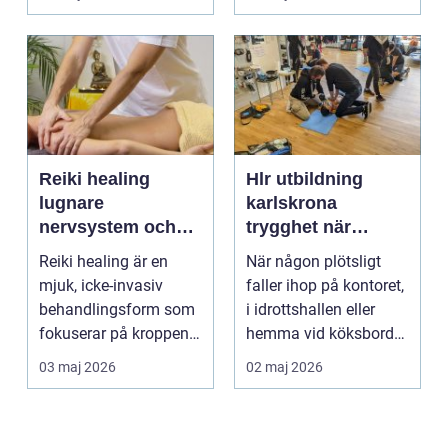
om alkohol, narkoti...
Reiki healing
Hlr utbildning
lugnare
karlskrona
nervsystem och
trygghet när
djupare
sekunderna
Reiki healing är en
När någon plötsligt
återhämtning
räknas
mjuk, icke-invasiv
faller ihop på kontoret,
behandlingsform som
i idrottshallen eller
fokuserar på kroppens
hemma vid köksbordet
egen förmåga att lä...
finns det ba...
03 maj 2026
02 maj 2026