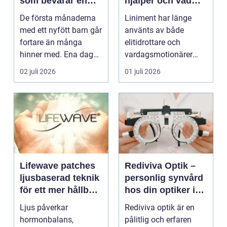
som bevarar en
hjälper och vad
stor stund
man bör tänka på
De första månaderna
Liniment har länge
med ett nyfött barn går
använts av både
fortare än många
elitidrottare och
hinner med. Ena dagen
vardagsmotionärer
ryms hela foten i...
för...
02 juli 2026
01 juli 2026
Lifewave patches
Rediviva Optik –
ljusbaserad teknik
personlig synvård
för ett mer hållbart
hos din optiker i
välbefinnande
Uppsala
Ljus påverkar
Rediviva optik är en
hormonbalans,
pålitlig och erfaren