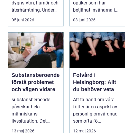
dygnsrytm, humör och
optiker som har
återhämtning. Under
betjänat invånarna i...
senare år har en ny typ
05 juni 2026
03 juni 2026
av prod...
Substansberoende
Fotvård i
förstå problemet
Helsingborg: Allt
och vägen vidare
du behöver veta
substansberoende
Att ta hand om våra
påverkar hela
fötter är en aspekt av
människans
personlig omvårdnad
livssituation. Det
som ofta fö...
handlar sällan bara
13 maj 2026
12 maj 2026