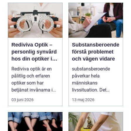
Rediviva Optik –
Substansberoende
personlig synvård
förstå problemet
hos din optiker i
och vägen vidare
Uppsala
Rediviva optik är en
substansberoende
pålitlig och erfaren
påverkar hela
optiker som har
människans
betjänat invånarna i...
livssituation. Det
handlar sällan bara
03 juni 2026
13 maj 2026
om alkohol, narkoti...