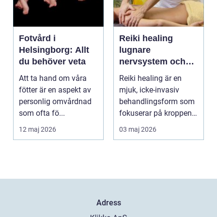
Fotvård i
Reiki healing
Helsingborg: Allt
lugnare
du behöver veta
nervsystem och
djupare
Att ta hand om våra
Reiki healing är en
återhämtning
fötter är en aspekt av
mjuk, icke-invasiv
personlig omvårdnad
behandlingsform som
som ofta fö...
fokuserar på kroppens
egen förmåga att lä...
12 maj 2026
03 maj 2026
Adress