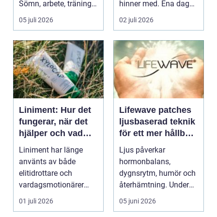
Sömn, arbete, träning
hinner med. Ena dagen
och humör ...
ryms hela foten i...
05 juli 2026
02 juli 2026
Liniment: Hur det
Lifewave patches
fungerar, när det
ljusbaserad teknik
hjälper och vad
för ett mer hållbart
man bör tänka på
välbefinnande
Liniment har länge
Ljus påverkar
använts av både
hormonbalans,
elitidrottare och
dygnsrytm, humör och
vardagsmotionärer
återhämtning. Under
för...
senare år har en ny typ
01 juli 2026
05 juni 2026
av prod...