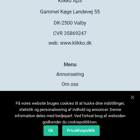
web:
www.klikko.dk
Menu
Annonsering
Om oss
Cookies
På vores website bruges cookies til at huske dine indstillinger,
Kontakta oss
statistik og personalisering af indhold og annoncer. Denne
Sitemap
information deles med tredjepart. Ved fortsat brug af websiden
godkender du cookiepolitikken.
Ok
Privatlivspolitik