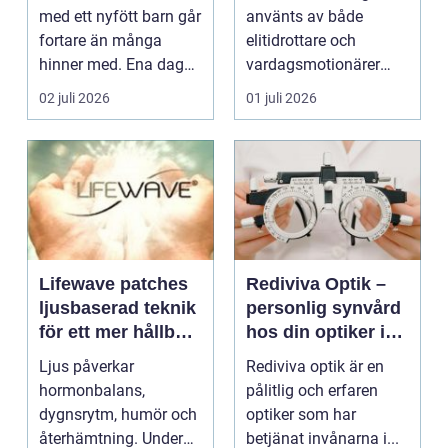
med ett nyfött barn går
använts av både
fortare än många
elitidrottare och
hinner med. Ena dagen
vardagsmotionärer
ryms hela foten i...
för...
02 juli 2026
01 juli 2026
Lifewave patches
Rediviva Optik –
ljusbaserad teknik
personlig synvård
för ett mer hållbart
hos din optiker i
välbefinnande
Uppsala
Ljus påverkar
Rediviva optik är en
hormonbalans,
pålitlig och erfaren
dygnsrytm, humör och
optiker som har
återhämtning. Under
betjänat invånarna i...