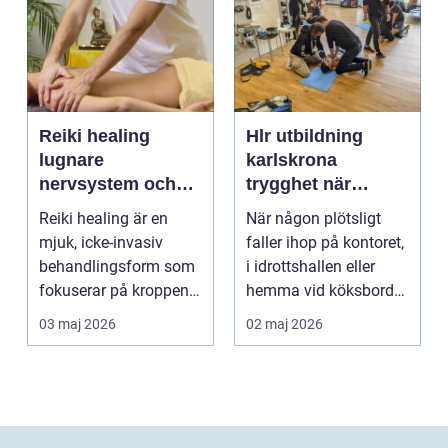
Reiki healing
Hlr utbildning
lugnare
karlskrona
nervsystem och
trygghet när
djupare
sekunderna
Reiki healing är en
När någon plötsligt
återhämtning
räknas
mjuk, icke-invasiv
faller ihop på kontoret,
behandlingsform som
i idrottshallen eller
fokuserar på kroppens
hemma vid köksbordet
egen förmåga att lä...
finns det ba...
03 maj 2026
02 maj 2026