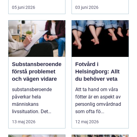
senare år har en ny typ
05 juni 2026
03 juni 2026
av prod...
Substansberoende
Fotvård i
förstå problemet
Helsingborg: Allt
och vägen vidare
du behöver veta
substansberoende
Att ta hand om våra
påverkar hela
fötter är en aspekt av
människans
personlig omvårdnad
livssituation. Det
som ofta fö...
handlar sällan bara
13 maj 2026
12 maj 2026
om alkohol, narkoti...