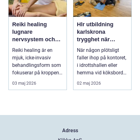
Reiki healing
Hlr utbildning
lugnare
karlskrona
nervsystem och
trygghet när
djupare
sekunderna
Reiki healing är en
När någon plötsligt
återhämtning
räknas
mjuk, icke-invasiv
faller ihop på kontoret,
behandlingsform som
i idrottshallen eller
fokuserar på kroppens
hemma vid köksbordet
egen förmåga att lä...
finns det ba...
03 maj 2026
02 maj 2026
Adress