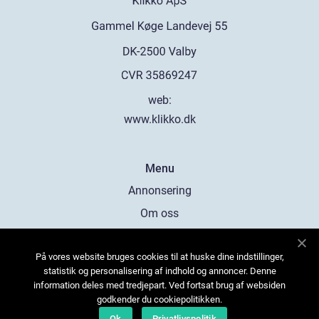
web:
www.klikko.dk
Menu
Annonsering
Om oss
Cookies
På vores website bruges cookies til at huske dine indstillinger,
Kontakta oss
statistik og personalisering af indhold og annoncer. Denne
Sitemap
information deles med tredjepart. Ved fortsat brug af websiden
godkender du cookiepolitikken.
Ok
Privatlivspolitik