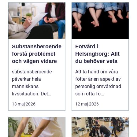
Substansberoende
Fotvård i
förstå problemet
Helsingborg: Allt
och vägen vidare
du behöver veta
substansberoende
Att ta hand om våra
påverkar hela
fötter är en aspekt av
människans
personlig omvårdnad
livssituation. Det
som ofta fö...
handlar sällan bara
13 maj 2026
12 maj 2026
om alkohol, narkoti...