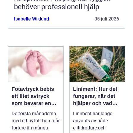
behöver professionell hjälp
Isabelle Wiklund
05 juli 2026
Fotavtryck bebis
Liniment: Hur det
ett litet avtryck
fungerar, när det
som bevarar en
hjälper och vad
stor stund
man bör tänka på
De första månaderna
Liniment har länge
med ett nyfött barn går
använts av både
fortare än många
elitidrottare och