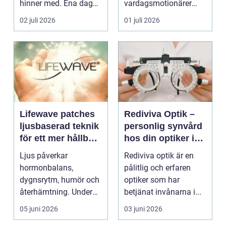
hinner med. Ena dagen
vardagsmotionärer
ryms hela foten i...
för...
02 juli 2026
01 juli 2026
Lifewave patches
Rediviva Optik –
ljusbaserad teknik
personlig synvård
för ett mer hållbart
hos din optiker i
välbefinnande
Uppsala
Ljus påverkar
Rediviva optik är en
hormonbalans,
pålitlig och erfaren
dygnsrytm, humör och
optiker som har
återhämtning. Under
betjänat invånarna i...
senare år har en ny typ
05 juni 2026
03 juni 2026
av prod...