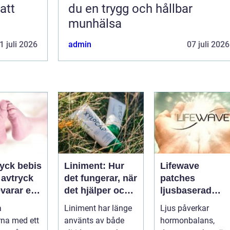
att
du en trygg och hållbar
munhälsa
1 juli 2026
admin
07 juli 2026
ryck bebis
Liniment: Hur
Lifewave
t avtryck
det fungerar, när
patches
varar en
det hjälper och
ljusbaserad
und
vad man bör
teknik för ett
a
Liniment har länge
Ljus påverkar
tänka på
mer hållbart
na med ett
använts av både
hormonbalans,
välbefinnande