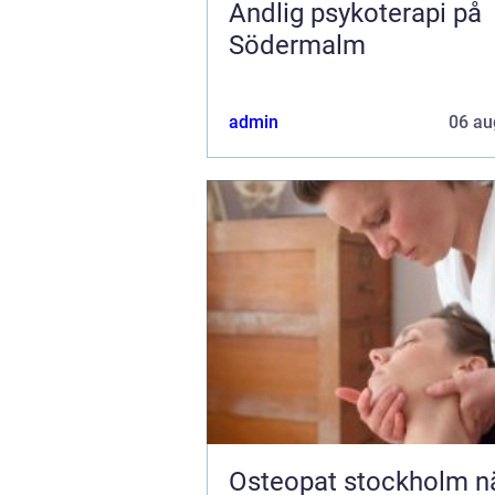
Andlig psykoterapi på
Södermalm
admin
06 au
Osteopat stockholm när