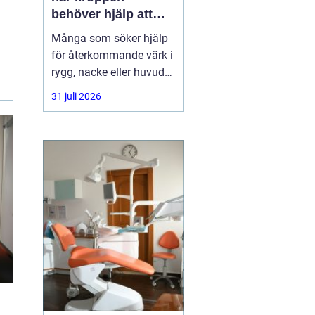
behöver hjälp att
hitta balans
Många som söker hjälp
för återkommande värk i
rygg, nacke eller huvud
har redan provat både
31 juli 2026
träning, vila och
smärtstillande utan att
besvären släpper. Där
någonstans uppstår ofta
intresset för osteopati.