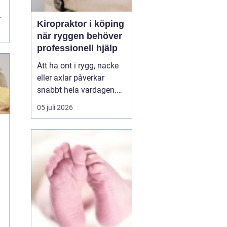
Kiropraktor i köping
r
när ryggen behöver
professionell hjälp
Att ha ont i rygg, nacke
eller axlar påverkar
snabbt hela vardagen.
Sömn, arbete, träning
05 juli 2026
och humör hänger ihop
med hur kroppen mår.
Många i Köping söker
h
därför en kiropraktor
Köping när värken inte
längre går över av sig
själv, eller när
återkommand...