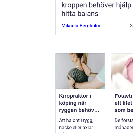
kroppen behöver hjälp 
hitta balans
Mikaela Bergholm
3
Kiropraktor i
Fotavt
köping när
ett lite
ryggen behöver
som be
professionell
stor st
Att ha ont i rygg,
De först
hjälp
nacke eller axlar
månader