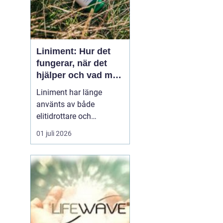
Liniment: Hur det
fungerar, när det
hjälper och vad man
bör tänka på
Liniment har länge
använts av både
elitidrottare och
vardagsmotionärer för
01 juli 2026
att lindra värk, stelhet
och muskelsmärta. Men
hur fungerar dessa
krämer egentligen, vad
innehåller de och när
passar de b&...