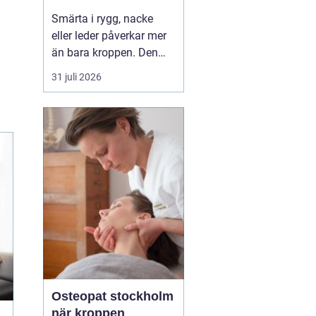
professionell hjälp
Smärta i rygg, nacke
eller leder påverkar mer
än bara kroppen. Den
kan störa sömnen, göra
31 juli 2026
det svårt att koncentrera
sig och sätta stopp för
sådant som arbete,
träning och vardagliga
sysslor. M...
Osteopat stockholm
när kroppen