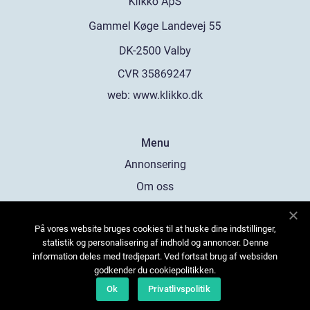
web:
www.klikko.dk
Menu
Annonsering
Om oss
Cookies
På vores website bruges cookies til at huske dine indstillinger,
Kontakta oss
statistik og personalisering af indhold og annoncer. Denne
Sitemap
information deles med tredjepart. Ved fortsat brug af websiden
godkender du cookiepolitikken.
Ok
Privatlivspolitik