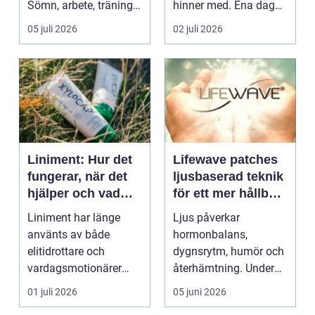
Sömn, arbete, träning
hinner med. Ena dagen
och humör ...
ryms hela foten i...
05 juli 2026
02 juli 2026
Liniment: Hur det
Lifewave patches
fungerar, när det
ljusbaserad teknik
hjälper och vad
för ett mer hållbart
man bör tänka på
välbefinnande
Liniment har länge
Ljus påverkar
använts av både
hormonbalans,
elitidrottare och
dygnsrytm, humör och
vardagsmotionärer
återhämtning. Under
för...
senare år har en ny typ
01 juli 2026
05 juni 2026
av prod...