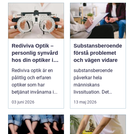
Rediviva Optik –
Substansberoende
personlig synvård
förstå problemet
hos din optiker i
och vägen vidare
Uppsala
Rediviva optik är en
substansberoende
pålitlig och erfaren
påverkar hela
optiker som har
människans
betjänat invånarna i...
livssituation. Det
handlar sällan bara
03 juni 2026
13 maj 2026
om alkohol, narkoti...