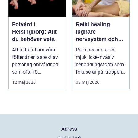
Fotvård i
Reiki healing
Helsingborg: Allt
lugnare
du behöver veta
nervsystem och
djupare
Att ta hand om våra
Reiki healing är en
återhämtning
fötter är en aspekt av
mjuk, icke-invasiv
personlig omvårdnad
behandlingsform som
som ofta fö...
fokuserar på kroppens
egen förmåga att lä...
12 maj 2026
03 maj 2026
Adress