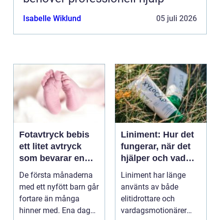
Isabelle Wiklund
05 juli 2026
Fotavtryck bebis
Liniment: Hur det
ett litet avtryck
fungerar, när det
som bevarar en
hjälper och vad
stor stund
man bör tänka på
De första månaderna
Liniment har länge
med ett nyfött barn går
använts av både
fortare än många
elitidrottare och
hinner med. Ena dagen
vardagsmotionärer