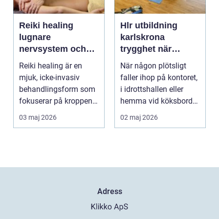
Reiki healing
Hlr utbildning
lugnare
karlskrona
nervsystem och
trygghet när
djupare
sekunderna
Reiki healing är en
När någon plötsligt
återhämtning
räknas
mjuk, icke-invasiv
faller ihop på kontoret,
behandlingsform som
i idrottshallen eller
fokuserar på kroppens
hemma vid köksbordet
egen förmåga att lä...
finns det ba...
03 maj 2026
02 maj 2026
Adress