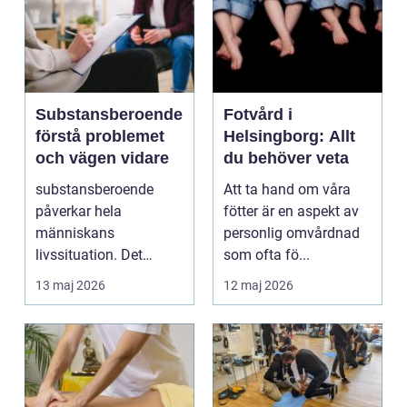
Substansberoende
Fotvård i
förstå problemet
Helsingborg: Allt
och vägen vidare
du behöver veta
substansberoende
Att ta hand om våra
påverkar hela
fötter är en aspekt av
människans
personlig omvårdnad
livssituation. Det
som ofta fö...
handlar sällan bara
13 maj 2026
12 maj 2026
om alkohol, narkoti...