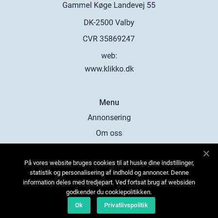
web:
www.klikko.dk
Menu
Annonsering
Om oss
Cookies
På vores website bruges cookies til at huske dine indstillinger,
Kontakta oss
statistik og personalisering af indhold og annoncer. Denne
Sitemap
information deles med tredjepart. Ved fortsat brug af websiden
godkender du cookiepolitikken.
Ok
Privatlivspolitik