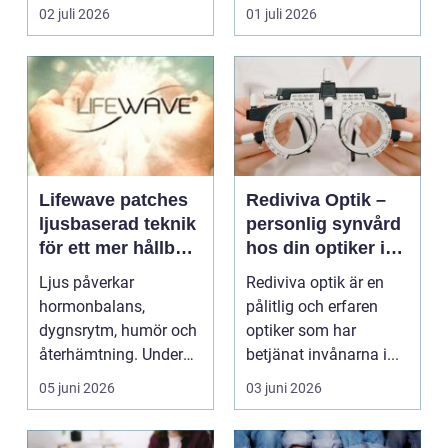
ryms hela foten i...
för...
02 juli 2026
01 juli 2026
Lifewave patches
Rediviva Optik –
ljusbaserad teknik
personlig synvård
för ett mer hållbart
hos din optiker i
välbefinnande
Uppsala
Ljus påverkar
Rediviva optik är en
hormonbalans,
pålitlig och erfaren
dygnsrytm, humör och
optiker som har
återhämtning. Under
betjänat invånarna i...
senare år har en ny typ
05 juni 2026
03 juni 2026
av prod...