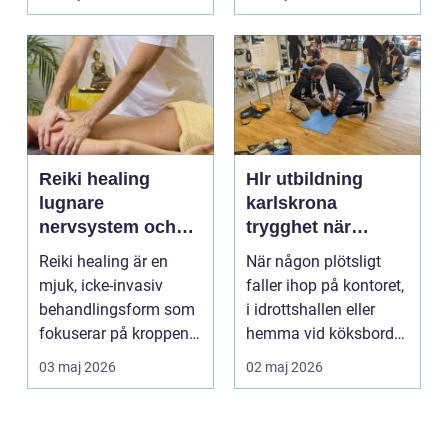
om alkohol, narkoti...
Reiki healing
Hlr utbildning
lugnare
karlskrona
nervsystem och
trygghet när
djupare
sekunderna
Reiki healing är en
När någon plötsligt
återhämtning
räknas
mjuk, icke-invasiv
faller ihop på kontoret,
behandlingsform som
i idrottshallen eller
fokuserar på kroppens
hemma vid köksbordet
egen förmåga att lä...
finns det ba...
03 maj 2026
02 maj 2026