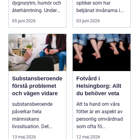
dygnsrytm, humör och
optiker som har
återhämtning. Under
betjänat invånarna i...
senare år har en ny typ
05 juni 2026
03 juni 2026
av prod...
Substansberoende
Fotvård i
förstå problemet
Helsingborg: Allt
och vägen vidare
du behöver veta
substansberoende
Att ta hand om våra
påverkar hela
fötter är en aspekt av
människans
personlig omvårdnad
livssituation. Det
som ofta fö...
handlar sällan bara
13 maj 2026
12 maj 2026