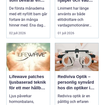
som bevarar en
hjälper och vad
stor stund
man bör tänka på
De första månaderna
Liniment har länge
med ett nyfött barn går
använts av både
fortare än många
elitidrottare och
hinner med. Ena dagen
vardagsmotionärer
ryms hela foten i...
för...
02 juli 2026
01 juli 2026
Lifewave patches
Rediviva Optik –
ljusbaserad teknik
personlig synvård
för ett mer hållbart
hos din optiker i
välbefinnande
Uppsala
Ljus påverkar
Rediviva optik är en
hormonbalans,
pålitlig och erfaren