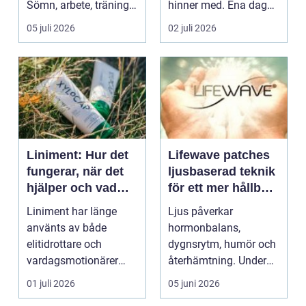
Sömn, arbete, träning
hinner med. Ena dagen
och humör ...
ryms hela foten i...
05 juli 2026
02 juli 2026
Liniment: Hur det
Lifewave patches
fungerar, när det
ljusbaserad teknik
hjälper och vad
för ett mer hållbart
man bör tänka på
välbefinnande
Liniment har länge
Ljus påverkar
använts av både
hormonbalans,
elitidrottare och
dygnsrytm, humör och
vardagsmotionärer
återhämtning. Under
för...
senare år har en ny typ
01 juli 2026
05 juni 2026
av prod...