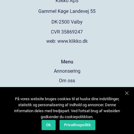
web:
www.klikko.dk
Menu
Annonsering
Om oss
Cookies
På vores website bruges cookies til at huske dine indstillinger,
Kontakta oss
statistik og personalisering af indhold og annoncer. Denne
Sitemap
information deles med tredjepart. Ved fortsat brug af websiden
godkender du cookiepolitikken.
Ok
Privatlivspolitik