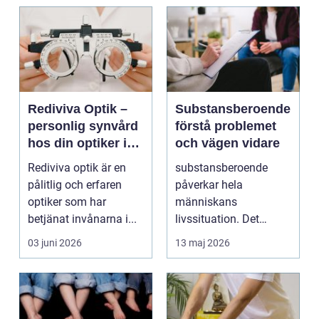
Rediviva Optik –
Substansberoende
personlig synvård
förstå problemet
hos din optiker i
och vägen vidare
Uppsala
Rediviva optik är en
substansberoende
pålitlig och erfaren
påverkar hela
optiker som har
människans
betjänat invånarna i...
livssituation. Det
handlar sällan bara
03 juni 2026
13 maj 2026
om alkohol, narkoti...