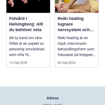
Fotvård i
Reiki healing
Helsingborg: Allt
lugnare
du behöver veta
nervsystem och
djupare
Att ta hand om våra
Reiki healing är en
återhämtning
fötter är en aspekt av
mjuk, icke-invasiv
personlig omvårdnad
behandlingsform som
som ofta fö...
fokuserar på kroppens
egen förmåga att lä...
12 maj 2026
03 maj 2026
Adress