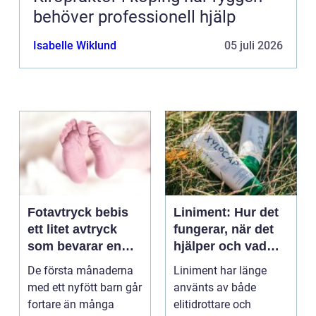
behöver professionell hjälp
Isabelle Wiklund
05 juli 2026
Fotavtryck bebis
Liniment: Hur det
ett litet avtryck
fungerar, när det
som bevarar en
hjälper och vad
stor stund
man bör tänka på
De första månaderna
Liniment har länge
med ett nyfött barn går
använts av både
fortare än många
elitidrottare och