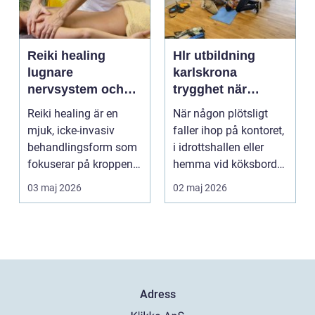
Reiki healing
Hlr utbildning
lugnare
karlskrona
nervsystem och
trygghet när
djupare
sekunderna
Reiki healing är en
När någon plötsligt
återhämtning
räknas
mjuk, icke-invasiv
faller ihop på kontoret,
behandlingsform som
i idrottshallen eller
fokuserar på kroppens
hemma vid köksbordet
egen förmåga att lä...
finns det ba...
03 maj 2026
02 maj 2026
Adress