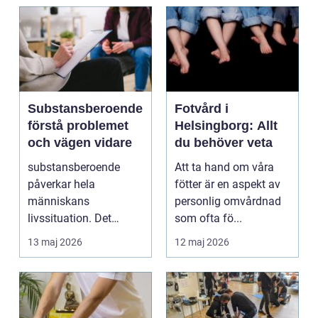
Substansberoende
Fotvård i
förstå problemet
Helsingborg: Allt
och vägen vidare
du behöver veta
substansberoende
Att ta hand om våra
påverkar hela
fötter är en aspekt av
människans
personlig omvårdnad
livssituation. Det
som ofta fö...
handlar sällan bara
13 maj 2026
12 maj 2026
om alkohol, narkoti...