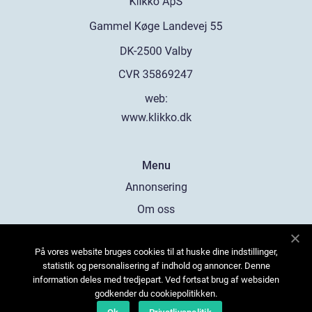
web:
www.klikko.dk
Menu
Annonsering
Om oss
Cookies
På vores website bruges cookies til at huske dine indstillinger,
Kontakta oss
statistik og personalisering af indhold og annoncer. Denne
Sitemap
information deles med tredjepart. Ved fortsat brug af websiden
godkender du cookiepolitikken.