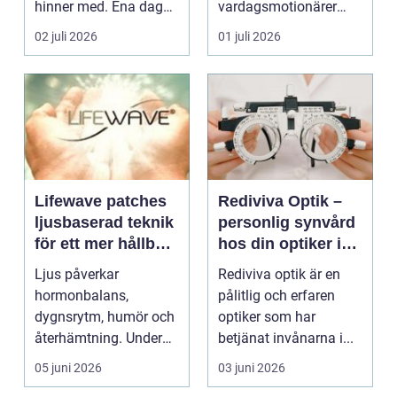
hinner med. Ena dagen
vardagsmotionärer
ryms hela foten i...
för...
02 juli 2026
01 juli 2026
Lifewave patches
Rediviva Optik –
ljusbaserad teknik
personlig synvård
för ett mer hållbart
hos din optiker i
välbefinnande
Uppsala
Ljus påverkar
Rediviva optik är en
hormonbalans,
pålitlig och erfaren
dygnsrytm, humör och
optiker som har
återhämtning. Under
betjänat invånarna i...
senare år har en ny typ
05 juni 2026
03 juni 2026
av prod...