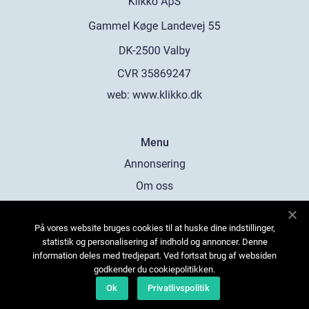
web:
www.klikko.dk
Menu
Annonsering
Om oss
Cookies
På vores website bruges cookies til at huske dine indstillinger,
Kontakta oss
statistik og personalisering af indhold og annoncer. Denne
Sitemap
information deles med tredjepart. Ved fortsat brug af websiden
godkender du cookiepolitikken.
Ok
Privatlivspolitik