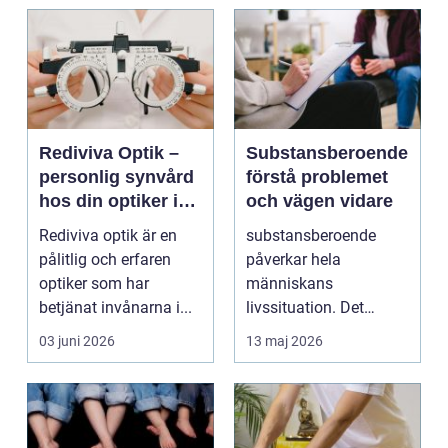
Rediviva Optik –
Substansberoende
personlig synvård
förstå problemet
hos din optiker i
och vägen vidare
Uppsala
Rediviva optik är en
substansberoende
pålitlig och erfaren
påverkar hela
optiker som har
människans
betjänat invånarna i...
livssituation. Det
handlar sällan bara
03 juni 2026
13 maj 2026
om alkohol, narkoti...