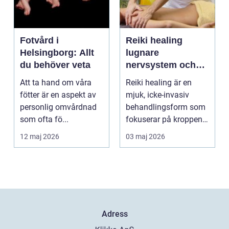
Fotvård i
Reiki healing
Helsingborg: Allt
lugnare
du behöver veta
nervsystem och
djupare
Att ta hand om våra
Reiki healing är en
återhämtning
fötter är en aspekt av
mjuk, icke-invasiv
personlig omvårdnad
behandlingsform som
som ofta fö...
fokuserar på kroppens
egen förmåga att lä...
12 maj 2026
03 maj 2026
Adress