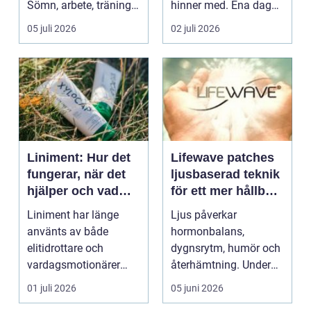
Sömn, arbete, träning
hinner med. Ena dagen
och humör ...
ryms hela foten i...
05 juli 2026
02 juli 2026
Liniment: Hur det
Lifewave patches
fungerar, när det
ljusbaserad teknik
hjälper och vad
för ett mer hållbart
man bör tänka på
välbefinnande
Liniment har länge
Ljus påverkar
använts av både
hormonbalans,
elitidrottare och
dygnsrytm, humör och
vardagsmotionärer
återhämtning. Under
för...
senare år har en ny typ
01 juli 2026
05 juni 2026
av prod...