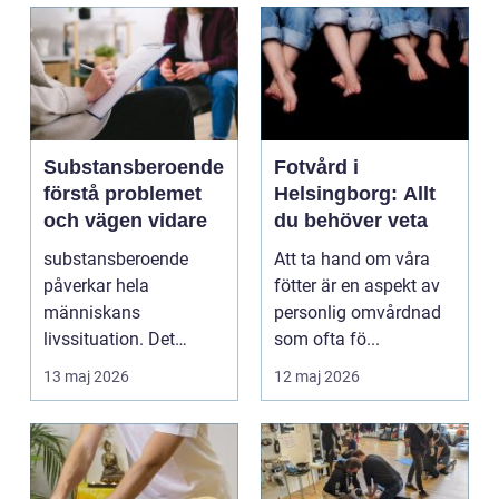
Substansberoende
Fotvård i
förstå problemet
Helsingborg: Allt
och vägen vidare
du behöver veta
substansberoende
Att ta hand om våra
påverkar hela
fötter är en aspekt av
människans
personlig omvårdnad
livssituation. Det
som ofta fö...
handlar sällan bara
13 maj 2026
12 maj 2026
om alkohol, narkoti...