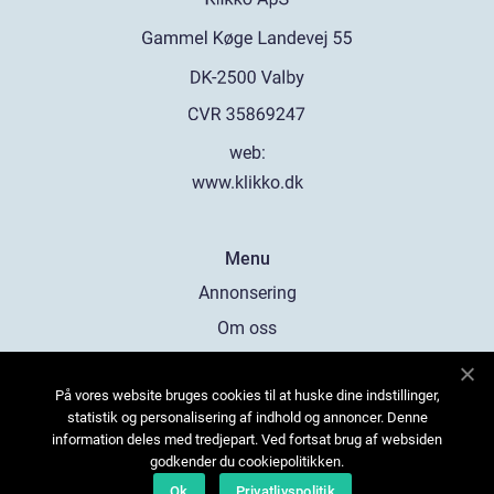
web:
www.klikko.dk
Menu
Annonsering
Om oss
Cookies
På vores website bruges cookies til at huske dine indstillinger,
Kontakta oss
statistik og personalisering af indhold og annoncer. Denne
Sitemap
information deles med tredjepart. Ved fortsat brug af websiden
godkender du cookiepolitikken.
Ok
Privatlivspolitik