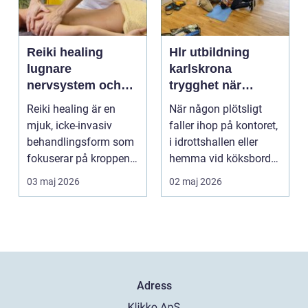
Reiki healing
Hlr utbildning
lugnare
karlskrona
nervsystem och
trygghet när
djupare
sekunderna
Reiki healing är en
När någon plötsligt
återhämtning
räknas
mjuk, icke-invasiv
faller ihop på kontoret,
behandlingsform som
i idrottshallen eller
fokuserar på kroppens
hemma vid köksbordet
egen förmåga att lä...
finns det ba...
03 maj 2026
02 maj 2026
Adress