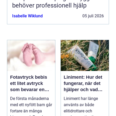
behöver professionell hjälp
Isabelle Wiklund
05 juli 2026
Fotavtryck bebis
Liniment: Hur det
ett litet avtryck
fungerar, när det
som bevarar en
hjälper och vad
stor stund
man bör tänka på
De första månaderna
Liniment har länge
med ett nyfött barn går
använts av både
fortare än många
elitidrottare och