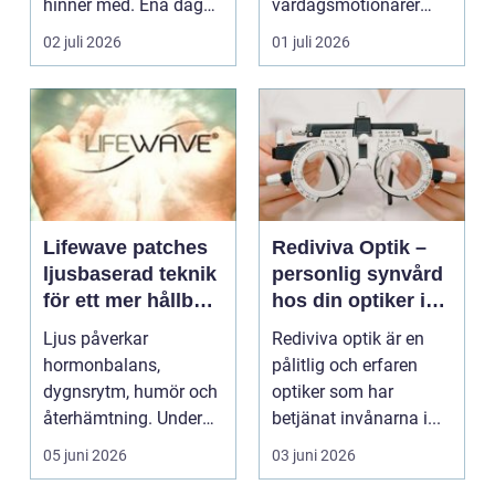
hinner med. Ena dagen
vardagsmotionärer
ryms hela foten i...
för...
02 juli 2026
01 juli 2026
Lifewave patches
Rediviva Optik –
ljusbaserad teknik
personlig synvård
för ett mer hållbart
hos din optiker i
välbefinnande
Uppsala
Ljus påverkar
Rediviva optik är en
hormonbalans,
pålitlig och erfaren
dygnsrytm, humör och
optiker som har
återhämtning. Under
betjänat invånarna i...
senare år har en ny typ
05 juni 2026
03 juni 2026
av prod...