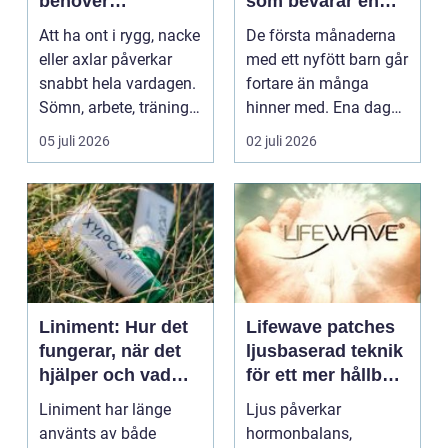
behöver
som bevarar en
professionell hjälp
stor stund
Att ha ont i rygg, nacke
De första månaderna
eller axlar påverkar
med ett nyfött barn går
snabbt hela vardagen.
fortare än många
Sömn, arbete, träning
hinner med. Ena dagen
och humör ...
ryms hela foten i...
05 juli 2026
02 juli 2026
Liniment: Hur det
Lifewave patches
fungerar, när det
ljusbaserad teknik
hjälper och vad
för ett mer hållbart
man bör tänka på
välbefinnande
Liniment har länge
Ljus påverkar
använts av både
hormonbalans,