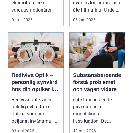
elitidrottare och
dygnsrytm, humör och
vardagsmotionärer
återhämtning. Under
för...
senare år har en ny typ
01 juli 2026
05 juni 2026
av prod...
Rediviva Optik –
Substansberoende
personlig synvård
förstå problemet
hos din optiker i
och vägen vidare
Uppsala
Rediviva optik är en
substansberoende
pålitlig och erfaren
påverkar hela
optiker som har
människans
betjänat invånarna i...
livssituation. Det
handlar sällan bara
03 juni 2026
13 maj 2026