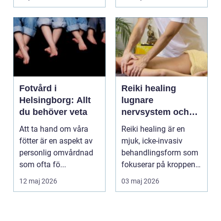
om alkohol, narkoti...
Fotvård i
Reiki healing
Helsingborg: Allt
lugnare
du behöver veta
nervsystem och
djupare
Att ta hand om våra
Reiki healing är en
återhämtning
fötter är en aspekt av
mjuk, icke-invasiv
personlig omvårdnad
behandlingsform som
som ofta fö...
fokuserar på kroppens
egen förmåga att lä...
12 maj 2026
03 maj 2026