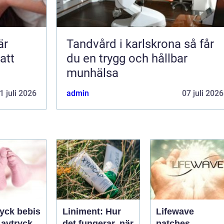
Tandvård i karlskrona så får
att
du en trygg och hållbar
munhälsa
1 juli 2026
admin
07 juli 2026
ryck bebis
Liniment: Hur
Lifewave
t avtryck
det fungerar, när
patches