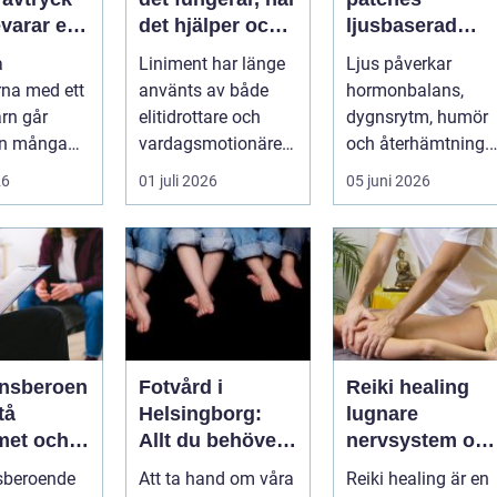
varar en
det hjälper och
ljusbaserad
und
vad man bör
teknik för ett
a
Liniment har länge
Ljus påverkar
tänka på
mer hållbart
na med ett
använts av både
hormonbalans,
välbefinnande
arn går
elitidrottare och
dygnsrytm, humör
än många
vardagsmotionärer
och återhämtning.
ed. Ena
för...
Under senare år ha
26
01 juli 2026
05 juni 2026
yms hela
en ny typ av prod...
nsberoen
Fotvård i
Reiki healing
Helsingborg:
lugnare
met och
Allt du behöver
nervsystem oc
vidare
veta
djupare
sberoende
Att ta hand om våra
Reiki healing är en
återhämtning