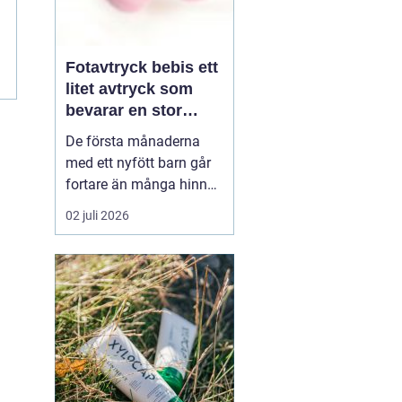
Fotavtryck bebis ett
litet avtryck som
bevarar en stor
stund
De första månaderna
med ett nyfött barn går
fortare än många hinner
med. Ena dagen ryms
02 juli 2026
hela foten i handflatan,
nästa dag har den lilla
redan vuxit ur sina första
pyjamasar.
Ett fotavtryck
bebis fångar
just den d...