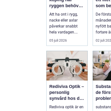
ryggen behöver
som be
professionell
stor st
Att ha ont i rygg,
De först
hjälp
nacke eller axlar
månader
påverkar snabbt
nyfött b
hela vardagen.
fortare 
Sömn, arbete,
hinner m
05 juli 2026
02 juli 20
träning och humör
dagen r
...
foten i...
Rediviva Optik –
Substa
personlig
de förstå
synvård hos din
proble
optiker i
vägen 
Rediviva optik är en
substan
Uppsala