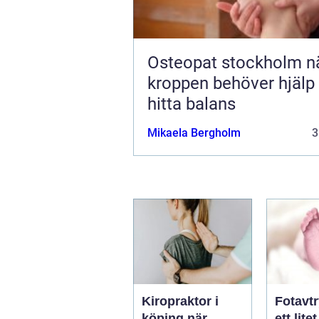
Osteopat stockholm när
kroppen behöver hjälp 
hitta balans
Mikaela Bergholm
3
Kiropraktor i
Fotavt
köping när
ett lite