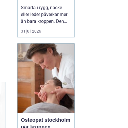
professionell hjälp
Smärta i rygg, nacke
eller leder påverkar mer
än bara kroppen. Den
kan störa sömnen, göra
31 juli 2026
det svårt att koncentrera
sig och sätta stopp för
sådant som arbete,
träning och vardagliga
sysslor. M...
Osteopat stockholm
när kroppen