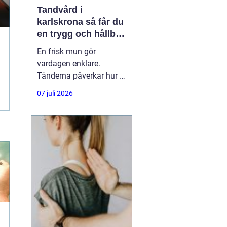
Tandvård i
karlskrona så får du
en trygg och hållbar
munhälsa
En frisk mun gör
vardagen enklare.
Tänderna påverkar hur vi
äter, hur vi pratar och hur
07 juli 2026
trygga vi känner oss i
sociala situationer. När
människor söker
efter
tandvård Karlskrona
handlar