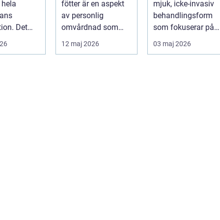
 hela
fötter är en aspekt
mjuk, icke-invasiv
ans
av personlig
behandlingsform
tion. Det
omvårdnad som
som fokuserar på
sällan bara
ofta fö...
kroppens egen
026
12 maj 2026
03 maj 2026
ol,
förmåga att lä...