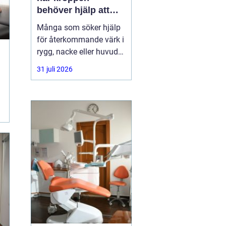
behöver hjälp att
hitta balans
Många som söker hjälp
för återkommande värk i
rygg, nacke eller huvud
har redan provat både
31 juli 2026
träning, vila och
smärtstillande utan att
besvären släpper. Där
någonstans uppstår ofta
intresset för osteopati.