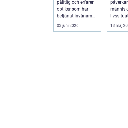
pålitlig och erfaren
påverkar
optiker som har
människ
betjänat invånarna
livssitua
i...
handlar 
03 juni 2026
13 maj 2
om alkoh
narkoti...