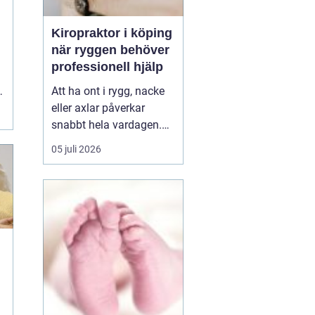
Kiropraktor i köping
när ryggen behöver
professionell hjälp
Att ha ont i rygg, nacke
r
eller axlar påverkar
snabbt hela vardagen.
Sömn, arbete, träning
05 juli 2026
och humör hänger ihop
med hur kroppen mår.
Många i Köping söker
därför en kiropraktor
Köping när värken inte
längre går över av sig
själv, eller när
återkommand...
h