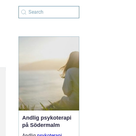
Andlig psykoterapi
på Södermalm
Andlig
psykoterapi