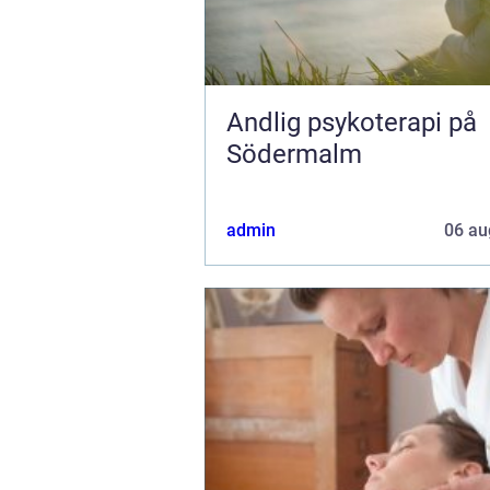
Andlig psykoterapi på
Södermalm
admin
06 au