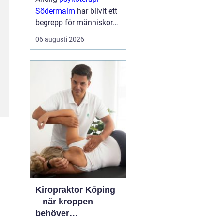
Södermalm
har blivit ett
begrepp för människor
som söker en mer
06 augusti 2026
fördjupad form av
samtalsterapi där både
psykologiska och
existentiella frågor f...
Kiropraktor Köping
– när kroppen
behöver