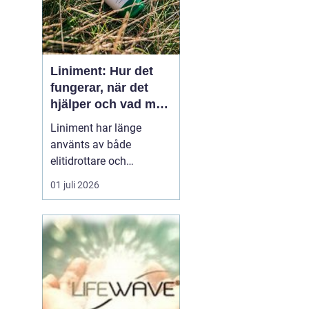
Liniment: Hur det
fungerar, när det
hjälper och vad man
bör tänka på
Liniment har länge
använts av både
elitidrottare och
vardagsmotionärer för
01 juli 2026
att lindra värk, stelhet
och muskelsmärta. Men
hur fungerar dessa
krämer egentligen, vad
innehåller de och när
passar de b&...